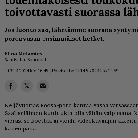
toivottavasti suorassa lä
Jos luonto suo, lähetämme suorana syntym
poronvasan ensimmäiset hetket.
Elina Melamies
Saariselän Sanomat
Ti 30.4.2024 klo 16:45 | Päivitetty: Ti 14.5.2024 klo 13:59
Neljävuotias Roosa-poro kantaa vasaa vatsassaa
Saaliseläimen kuuluukin olla vähän valppaana, k
vieras: se koettaa arvioida videokuvaajan aikeit
kauempana.