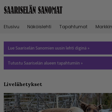
Etusivu
Näköislehti
Tapahtumat
Markki
Lue Saariselän Sanomien uusin lehti diginä »
Tutustu Saariselän alueen tapahtumiin »
Livelähetykset