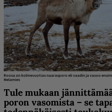
Roosa on kolmevuotias naarasporo eli vaadin ja vasoo ensimm
Melamies
Tule mukaan jännittämä
poron vasomista – se tap
todennäköisesti toukokuu