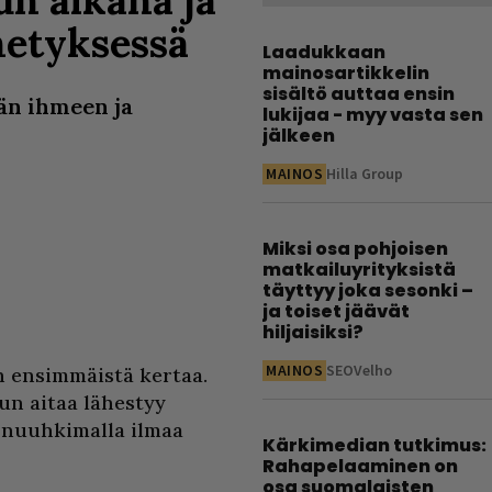
hetyksessä
Laadukkaan
mainosartikkelin
sisältö auttaa ensin
än ihmeen ja
lukijaa - myy vasta sen
jälkeen
MAINOS
Hilla Group
Miksi osa pohjoisen
matkailuyrityksistä
täyttyy joka sesonki –
ja toiset jäävät
hiljaisiksi?
MAINOS
SEOVelho
n ensimmäistä kertaa.
un aitaa lähestyy
a nuuhkimalla ilmaa
Kärkimedian tutkimus:
Rahapelaaminen on
osa suomalaisten