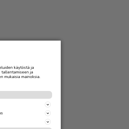
eluiden käytöstä ja
n tallentamiseen ja
en mukaisia mainoksia.
us