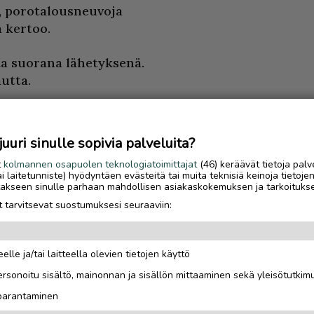
ja, porotalousneuvoja
 kertoo.
a suorana lähetyksenä.
utta.
s hyvää tuuria. Aiomme
. Ajankohdan
uri sinulle sopivia palveluita?
untemukseen.
t
kolmannen osapuolen teknologiatoimittajat
(46) keräävät tietoja palv
tai laitetunniste) hyödyntäen evästeitä tai muita teknisiä keinoja tietoje
jotakseen sinulle parhaan mahdollisen asiakaskokemuksen ja tarkoituks
rjeen, kun
 tarvitsevat suostumuksesi seuraaviin:
elle ja/tai laitteella olevien tietojen käyttö
Luetuimmat
rsonoitu sisältö, mainonnan ja sisällön mittaaminen sekä yleisötutkim
Sähköautoilijan opas
 parantaminen
Saariselälle – viisi