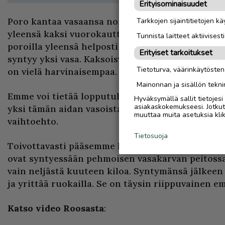
Erityisominaisuudet
Poro kantaa vasaansa noin 220 vuorokautta. Uro
Tarkkojen sijaintitietojen k
yleensä kaksi vuorokautta naarasvasaa pidempä
Tunnista laitteet aktiivisest
poroilla yleensä helposti ja kestää noin 20−30 mi
Erityiset tarkoitukset
syntyy yksi vasa. Kaksoisvasat ovat harvinaisia j
Tietoturva, väärinkäytöste
on vielä harvinaisempaa.
Mainonnan ja sisällön tekni
Emme voi tietää lopputulosta, mutta toivomme p
Hyväksymällä sallit tietojes
asiakaskokemukseesi. Jotkut t
yksi tämän aidan vasoista syntyi kuolleena. Sek
muuttaa muita asetuksia klik
vaihtoehto.
Tietosuoja
Toivottavasti pääsemme kuitenkin ihailemaan pi
ovat syntyessään pehmoisen vasakarvan peitossa 
vain neljästä kuuteen kiloa. Syntymänsä jälkeen
ja yrittää ruokailla. Se on täysin riippuvainen 
Katso video Roosasta
: