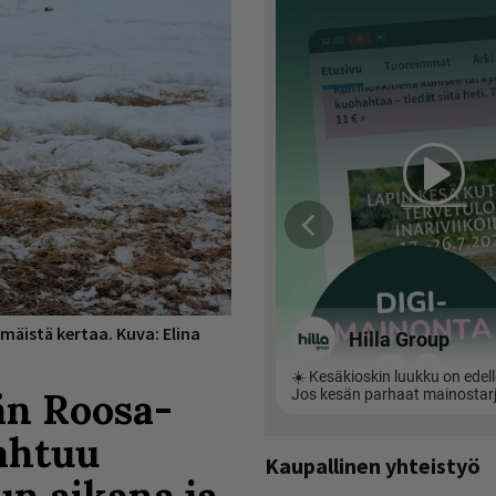
äistä kertaa. Kuva: Elina
än Roosa-
ahtuu
Kaupallinen yhteistyö
n aikana ja