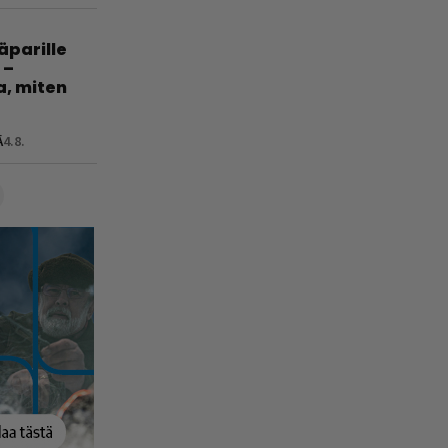
jäparille
 –
a, miten
Ä
4.8.