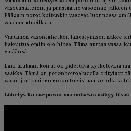
Vasonnan lähestyessä
osa poronhoitajista kok
vasotusaitoihin ja päästää ne vasonnan jälkeen t
Pääosin porot kuitenkin vasovat luonnossa omill
vasoma-alueillaan.
Vaatimen vasontahetken lähestymisen näkee siitä
hakeutua omiin oloihinsa. Tämä auttaa vasaa 
emäänsä.
Lain mukaan koirat on pidettävä kytkettyinä ma
saakka. Tämä on poronhoitoalueella erityisen tär
vasan joutuminen eroon toisistaan voi olla koht
Lähetys Roosa-poron vasomisesta näkyy tässä,