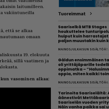
oaa omat vaatimensa
akaisin laitumilleen.
a vakiintuneilla
Tuoreimmat
Saariselkä MTB Stages
, että se alkaa
houkuttelee tunturipolui
huiput kuin harrastajat
leimautumaan omaan
paljon muustakin kuin k
MAINOSJULKAISUN SISÄLTÖÄ
7.
aliskuusta 19. elokuuta
Gáldun ensimmäinen ta
keää, sillä vaatimen ja
oli yrittäjäparille todel
alokasta.
oppimatka – ”Halusimm
oppia, miten kaikki toim
 kun vasominen alkaa:
MAINOSJULKAISUN SISÄLTÖÄ
4.
Tarinoita Saariselältä:
äänestivät Mettäbaari
Saariselän vuoden yrity
Näin vanha paikka sai 