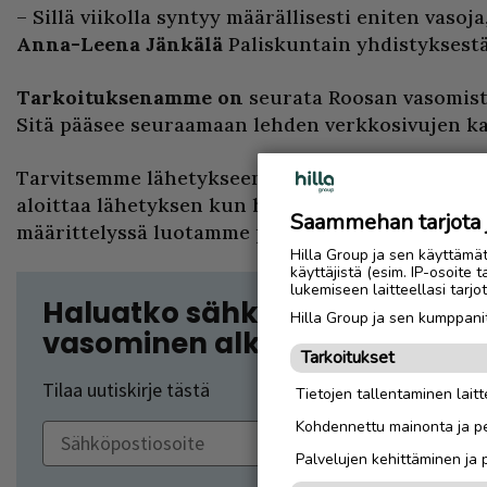
– Sillä viikolla syntyy määrällisesti eniten vaso
Anna-Leena Jänkälä
Paliskuntain yhdistyksestä
Tarkoituksenamme on
seurata Roosan vasomist
Sitä pääsee seuraamaan lehden verkkosivujen ka
Tarvitsemme lähetykseen paitsi tekniikkaa myö
aloittaa lähetyksen kun hetki alkaa olla käsillä
Saammehan tarjota ju
määrittelyssä luotamme poronomistajan asiant
Hilla Group ja sen käyttämä
käyttäjistä (esim. IP-osoite 
lukemiseen laitteellasi tar
Haluatko sähköpostiisi uutiski
Hilla Group ja sen kumppanit
vasominen alkaa?
Tarkoitukset
Tilaa uutiskirje tästä
Tietojen tallentaminen laitte
Kohdennettu mainonta ja pe
Palvelujen kehittäminen ja