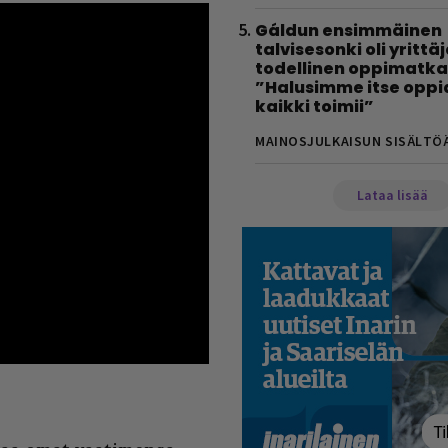
Gáldun ensimmäinen
talvisesonki oli yrittä
todellinen oppimatka
”Halusimme itse oppi
kaikki toimii”
MAINOSJULKAISUN SISÄLTÖ
Lataa lisää