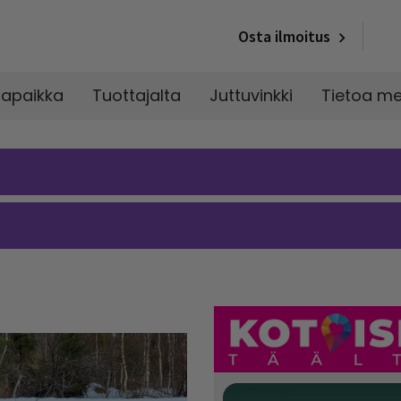
Osta ilmoitus
napaikka
Tuottajalta
Juttuvinkki
Tietoa me