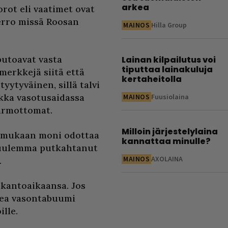
arkea
rot eli vaatimet ovat
erro missä Roosan
MAINOS
Hilla Group
putoavat vasta
Lainan kilpailutus voi
tiputtaa lainakuluja
merkkejä siitä että
kertaheitolla
tyytyväinen, sillä talvi
ikka vasotusaidassa
MAINOS
Fuusiolaina
 armottomat.
Milloin järjestelylaina
a mukaan moni odottaa
kannattaa minulle?
kuulemma putkahtanut
MAINOS
AXOLAINA
.
 kantoaikaansa. Jos
ikea vasontabuumi
ille.