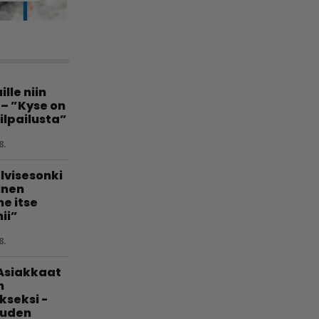
lle niin
 – ”Kyse on
ilpailusta”
8.
lvisesonki
linen
e itse
ii”
8.
 Asiakkaat
n
kseksi -
uuden