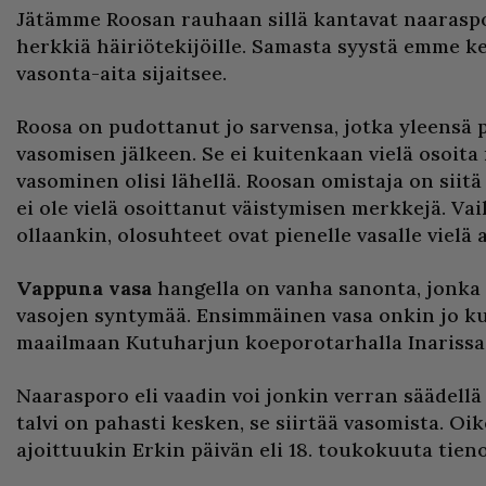
Jätämme Roosan rauhaan sillä kantavat naaraspo
herkkiä häiriötekijöille. Samasta syystä emme k
vasonta-aita sijaitsee.
Roosa on pudottanut jo sarvensa, jotka yleensä 
vasomisen jälkeen. Se ei kuitenkaan vielä osoita 
vasominen olisi lähellä. Roosan omistaja on siitä 
ei ole vielä osoittanut väistymisen merkkejä. Va
ollaankin, olosuhteet ovat pienelle vasalle vielä
Vappuna vasa
hangella on vanha sanonta, jonk
vasojen syntymää. Ensimmäinen vasa onkin jo 
maailmaan Kutuharjun koeporotarhalla Inarissa
Naarasporo eli vaadin voi jonkin verran säädellä
talvi on pahasti kesken, se siirtää vasomista. O
ajoittuukin Erkin päivän eli 18. toukokuuta tieno