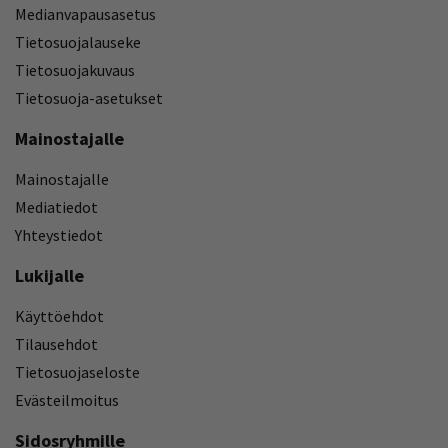
Medianvapausasetus
Tietosuojalauseke
Tietosuojakuvaus
Tietosuoja-asetukset
Mainostajalle
Mainostajalle
Mediatiedot
Yhteystiedot
Lukijalle
Käyttöehdot
Tilausehdot
Tietosuojaseloste
Evästeilmoitus
Sidosryhmille