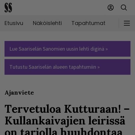
Etusivu
Näköislehti
Tapahtumat
Markki
Lue Saariselän Sanomien uusin lehti diginä »
Tutustu Saariselän alueen tapahtumiin »
Ajanviete
Tervetuloa Kutturaan! –
Kullankaivajien leirissä
on tarjolla huuhdontaa