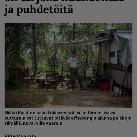
ja puhdetöitä
Mikko Kvist on päivätöikseen poliisi, ja tämän lisäksi
kutturalaiset tuttavat pitävät offsesongin aikana paikkoja
silmällä. Kuva: Ville Vaarala
Ville Vaarala