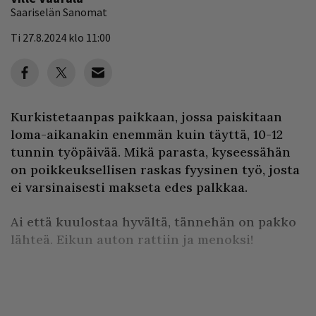
Saariselän Sanomat
Ti 27.8.2024 klo 11:00
Kurkistetaanpas paikkaan, jossa paiskitaan
loma-aikanakin enemmän kuin täyttä, 10-12
tunnin työpäivää. Mikä parasta, kyseessähän
on poikkeuksellisen raskas fyysinen työ, josta
ei varsinaisesti makseta edes palkkaa.
Ai että kuulostaa hyvältä, tännehän on pakko
lähteä. Eikun auton rattiin ja menoksi!
Aj