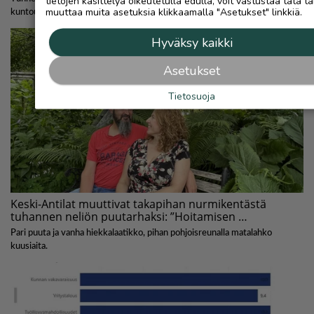
tietojen käsittelyä oikeutetulla edulla, voit vastustaa tätä ta
muuttaa muita asetuksia klikkaamalla "Asetukset" linkkiä.
Hyväksy kaikki
Asetukset
Tietosuoja