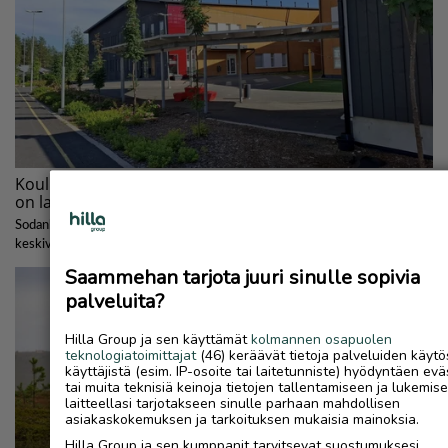
Saammehan tarjota juuri sinulle sopivia
palveluita?
Hilla Group ja sen käyttämät
kolmannen osapuolen
teknologiatoimittajat
(46) keräävät tietoja palveluiden käytö
käyttäjistä (esim. IP-osoite tai laitetunniste) hyödyntäen evä
tai muita teknisiä keinoja tietojen tallentamiseen ja lukemis
laitteellasi tarjotakseen sinulle parhaan mahdollisen
asiakaskokemuksen ja tarkoituksen mukaisia mainoksia.
Hilla Group ja sen kumppanit tarvitsevat suostumuksesi