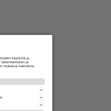
eluiden käytöstä ja
n tallentamiseen ja
en mukaisia mainoksia.
us
jäparille