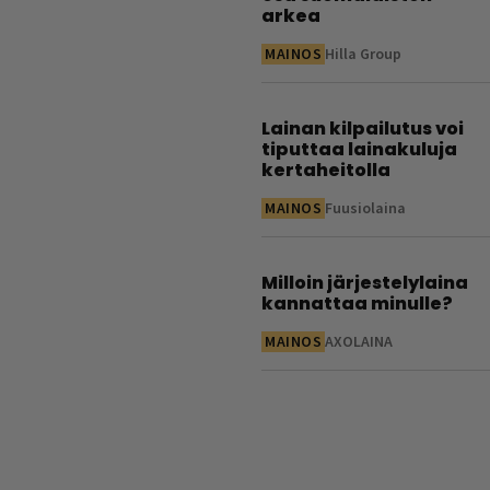
arkea
MAINOS
Hilla Group
Lainan kilpailutus voi
tiputtaa lainakuluja
kertaheitolla
MAINOS
Fuusiolaina
Milloin järjestelylaina
kannattaa minulle?
MAINOS
AXOLAINA