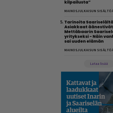
kilpailusta”
MAINOSJULKAISUN SISÄLTÖ
Tarinoita Saariselältä
Asiakkaat äänestivät
Mettäbaarin Saarise
yritykseksi - Näin va
sai uuden elämän
MAINOSJULKAISUN SISÄLTÖ
Lataa lisää