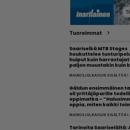
Tuoreimmat
Saariselkä MTB Stages
houkuttelee tunturipolui
huiput kuin harrastajat
paljon muustakin kuin k
MAINOSJULKAISUN SISÄLTÖÄ
7.
Gáldun ensimmäinen ta
oli yrittäjäparille todel
oppimatka – ”Halusimm
oppia, miten kaikki toim
MAINOSJULKAISUN SISÄLTÖÄ
4.
Tarinoita Saariselältä: