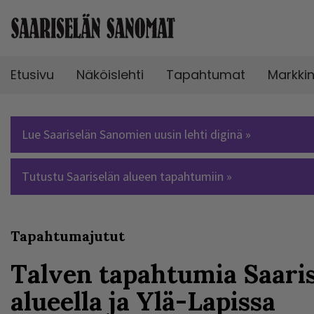
Etusivu
Näköislehti
Tapahtumat
Markki
Lue Saariselän Sanomien uusin lehti diginä »
Tutustu Saariselän alueen tapahtumiin »
Tapahtumajutut
Talven tapahtumia Saari
alueella ja Ylä-Lapissa