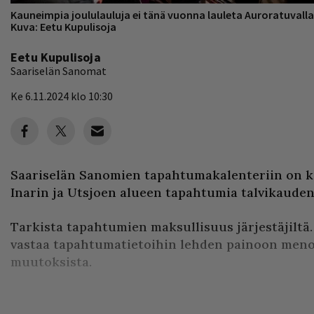
Kauneimpia joululauluja ei tänä vuonna lauleta Auroratuvalla
Kuva: Eetu Kupulisoja
Eetu Kupulisoja
Saariselän Sanomat
Ke 6.11.2024 klo 10:30
Saariselän Sanomien tapahtumakalenteriin on k
Inarin ja Utsjoen alueen tapahtumia talvikauden 
Tarkista tapahtumien maksullisuus järjestäjiltä
vastaa tapahtumatietoihin lehden painoon menon
muutoksista.
Tutustu myös Saariselän Sa