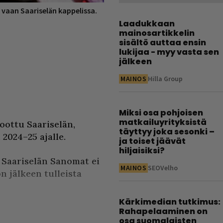
 vaan Saariselän kappelissa.
Laadukkaan
mainosartikkelin
sisältö auttaa ensin
lukijaa - myy vasta sen
jälkeen
MAINOS
Hilla Group
Miksi osa pohjoisen
matkailuyrityksistä
oottu Saariselän,
täyttyy joka sesonki –
2024–25 ajalle.
ja toiset jäävät
hiljaisiksi?
. Saariselän Sanomat ei
MAINOS
SEOVelho
 jälkeen tulleista
Kärkimedian tutkimus:
Rahapelaaminen on
osa suomalaisten