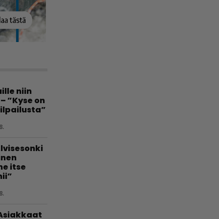
lle niin
 – ”Kyse on
ilpailusta”
8.
lvisesonki
linen
e itse
ii”
8.
 Asiakkaat