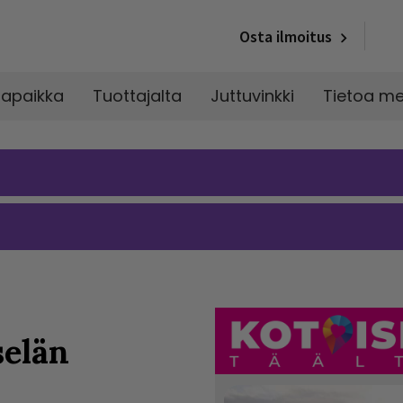
Osta ilmoitus
napaikka
Tuottajalta
Juttuvinkki
Tietoa me
selän