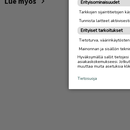
Lue myös
Erityisominaisuudet
Tarkkojen sijaintitietojen k
Tunnista laitteet aktiivisest
Erityiset tarkoitukset
Tietoturva, väärinkäytöste
Mainonnan ja sisällön tekni
Hyväksymällä sallit tietojes
asiakaskokemukseesi. Jotkut t
muuttaa muita asetuksia klik
Tietosuoja