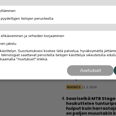
todellinen oppimatka
”Halusimme itse oppi
äyttäminen
kaikki toimii”
i pyydettyjen tietojen perusteella
MAINOSJULKAISUN SISÄLTÖ
Sähköautoilijan opas
n ehkäiseminen ja virheiden korjaaminen
Saariselälle – viisi
latauspaikkaa, joista
nen jakelu
löytyy varmasti
i käsittelyn. Suostumuksesi koskee tätä palvelua, hyväksymättä jättämi
eknologiat saattavat perustella tietojen käsittelyä oikeutetulla edulla
MAINOSJULKAISUN SISÄLTÖ
kaamalla "Asetukset" linkkiä.
Tolkuttoman tehokas 
Asetukset
kotona – tarvitset vai
käsipainot
MAINOS
11.3.2024
Saariselkä MTB Stage
houkuttelee tunturipol
huiput kuin harrastaj
on paljon muustakin k