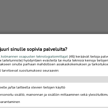
OT
uri sinulle sopivia palveluita?
ARISELKÄ
INARI
t
kolmannen osapuolen teknologiatoimittajat
(46) keräävät tietoja palv
tai laitetunniste) hyödyntäen evästeitä tai muita teknisiä keinoja tietoje
jotakseen sinulle parhaan mahdollisen asiakaskokemuksen ja tarkoituks
 tarvitsevat suostumuksesi seuraaviin:
elle ja/tai laitteella olevien tietojen käyttö
Luetuimmat
rsonoitu sisältö, mainonnan ja sisällön mittaaminen sekä yleisötutkim
Gáldun ensimmäinen
 parantaminen
talvisesonki oli yrittä