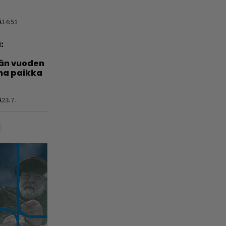
Ä
14:51
:
län vuoden
nha paikka
Ä
23.7.