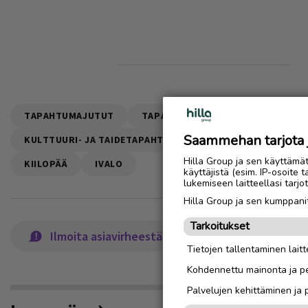
TAPAHTUMAJUTUT
TAPAHTUMAT JA TAPAHTUMATIED
Saammehan tarjota ju
KULTTUURI- JA TAIDETAPAHTUMAT JA -NÄYTTELYT
SA
Hilla Group ja sen käyttämä
KIILOPÄÄ
IVALO
käyttäjistä (esim. IP-osoite 
lukemiseen laitteellasi tar
Hilla Group ja sen kumppanit
Tarkoitukset
Ilmoita asiavirheestä
Tietojen tallentaminen laitte
Kohdennettu mainonta ja pe
Palvelujen kehittäminen ja