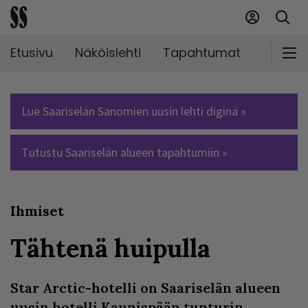
Etusivu
Näköislehti
Tapahtumat
Markki
Lue Saariselän Sanomien uusin lehti diginä »
Tutustu Saariselän alueen tapahtumiin »
Ihmiset
Tähtenä huipulla
Star Arctic-hotelli on Saariselän alueen
uusin hotelli Kaunispään tunturin