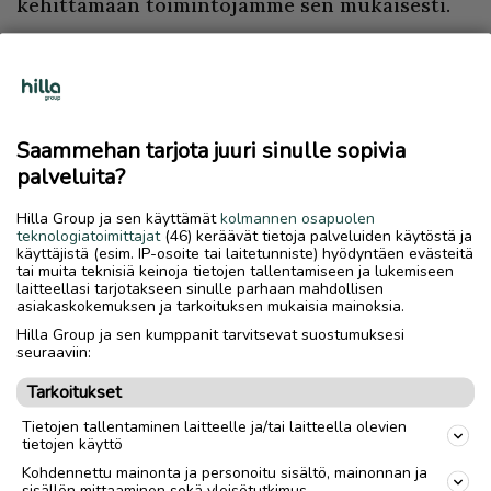
kehittämään toimintojamme sen mukaisesti.
Juha Muotka tunnustaa, että Saariselkä on
vienyt jo hänet mennessään, vaikkakin
työpesti alkoi vastikään. Hän viihtyy
tunturissa hyvin ja kotiutumista on auttanut
Saammehan tarjota juuri sinulle sopivia
myös se, että työporukka on sellainen, jonka
palveluita?
kanssa on mukavaa tehdä töitä. Mies odottaa
Hilla Group ja sen käyttämät
kolmannen osapuolen
jo talvea, sillä hänen harrastukset ovat
teknologiatoimittajat
(46) keräävät tietoja palveluiden käytöstä ja
enimmäkseen talvisia juttuja.
käyttäjistä (esim. IP-osoite tai laitetunniste) hyödyntäen evästeitä
tai muita teknisiä keinoja tietojen tallentamiseen ja lukemiseen
laitteellasi tarjotakseen sinulle parhaan mahdollisen
asiakaskokemuksen ja tarkoituksen mukaisia mainoksia.
Hilla Group ja sen kumppanit tarvitsevat suostumuksesi
seuraaviin:
Tarkoitukset
Tietojen tallentaminen laitteelle ja/tai laitteella olevien
tietojen käyttö
Kohdennettu mainonta ja personoitu sisältö, mainonnan ja
sisällön mittaaminen sekä yleisötutkimus