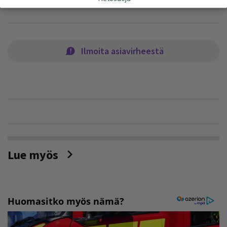
Ilmoita asiavirheestä
Lue myös