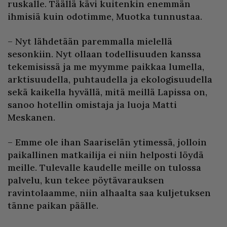
ruskalle. Täällä kävi kuitenkin enemmän
ihmisiä kuin odotimme, Muotka tunnustaa.
– Nyt lähdetään paremmalla mielellä
sesonkiin. Nyt ollaan todellisuuden kanssa
tekemisissä ja me myymme paikkaa lumella,
arktisuudella, puhtaudella ja ekologisuudella
sekä kaikella hyvällä, mitä meillä Lapissa on,
sanoo hotellin omistaja ja luoja Matti
Meskanen.
– Emme ole ihan Saariselän ytimessä, jolloin
paikallinen matkailija ei niin helposti löydä
meille. Tulevalle kaudelle meille on tulossa
palvelu, kun tekee pöytävarauksen
ravintolaamme, niin alhaalta saa kuljetuksen
tänne paikan päälle.