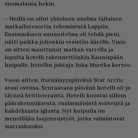
suomalaisia hekin.
– Heillä on ollut yhteinen unelma tällaisen
matkailuresortin tekemisestä Lappiin.
Ensimmäinen suunnitelma oli tehdä pieni,
nätti paikka johonkin vesistön äärelle. Visio
on sitten muuttunut matkan varrella ja
lopulta hotelli rakennettiinkin Kaunispään
huipulle, hotellin johtaja Juha Muotka kertoo.
Vuosi sitten, itsenäisyyspäivänä Star Arctic
avasi ovensa. Seuraavana päivänä hotelli oli jo
täynnä brittivieraista. Hotelli koostui silloin
päärakennuksesta, ensimmäisistä sviiteistä ja
kahdeksasta iglusta. Nyt huipulla on
meneillään laajennustyöt, jotka valmistuvat
marraskuuksi.