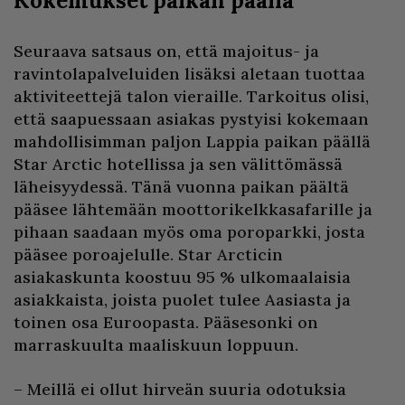
Kokemukset paikan päällä
Seuraava satsaus on, että majoitus- ja
ravintolapalveluiden lisäksi aletaan tuottaa
aktiviteettejä talon vieraille. Tarkoitus olisi,
että saapuessaan asiakas pystyisi kokemaan
mahdollisimman paljon Lappia paikan päällä
Star Arctic hotellissa ja sen välittömässä
läheisyydessä. Tänä vuonna paikan päältä
pääsee lähtemään moottorikelkkasafarille ja
pihaan saadaan myös oma poroparkki, josta
pääsee poroajelulle. Star Arcticin
asiakaskunta koostuu 95 % ulkomaalaisia
asiakkaista, joista puolet tulee Aasiasta ja
toinen osa Euroopasta. Pääsesonki on
marraskuulta maaliskuun loppuun.
– Meillä ei ollut hirveän suuria odotuksia