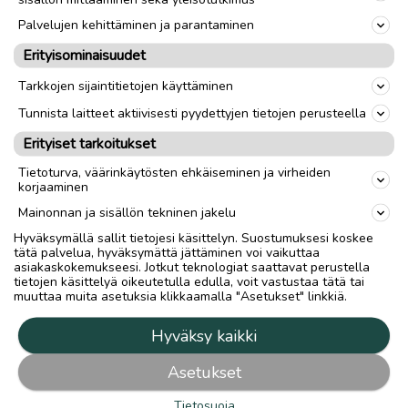
Palvelujen kehittäminen ja parantaminen
Erityisominaisuudet
Tarkkojen sijaintitietojen käyttäminen
Tunnista laitteet aktiivisesti pyydettyjen tietojen perusteella
Erityiset tarkoitukset
Tietoturva, väärinkäytösten ehkäiseminen ja virheiden
korjaaminen
Mainonnan ja sisällön tekninen jakelu
Hyväksymällä sallit tietojesi käsittelyn. Suostumuksesi koskee
tätä palvelua, hyväksymättä jättäminen voi vaikuttaa
asiakaskokemukseesi. Jotkut teknologiat saattavat perustella
tietojen käsittelyä oikeutetulla edulla, voit vastustaa tätä tai
muuttaa muita asetuksia klikkaamalla "Asetukset" linkkiä.
Hyväksy kaikki
Asetukset
IHMISET
Tietosuoja