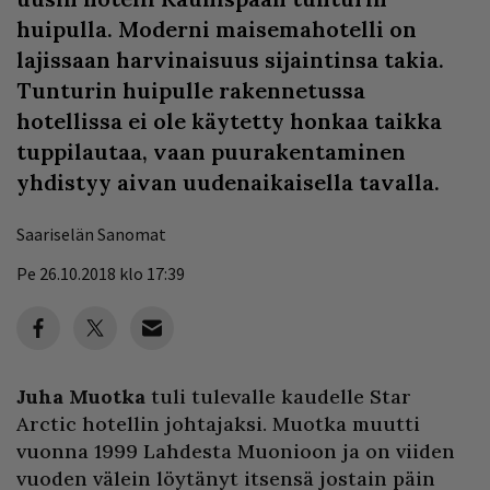
huipulla. Moderni maisemahotelli on
lajissaan harvinaisuus sijaintinsa takia.
Tunturin huipulle rakennetussa
hotellissa ei ole käytetty honkaa taikka
tuppilautaa, vaan puurakentaminen
yhdistyy aivan uudenaikaisella tavalla.
Saariselän Sanomat
Pe 26.10.2018 klo 17:39
Juha Muotka
tuli tulevalle kaudelle Star
Arctic hotellin johtajaksi. Muotka muutti
vuonna 1999 Lahdesta Muonioon ja on viiden
vuoden välein löytänyt itsensä jostain päin