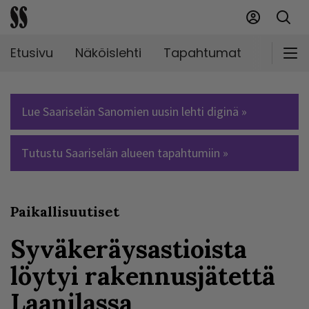
Etusivu
Näköislehti
Tapahtumat
Markki
Lue Saariselän Sanomien uusin lehti diginä »
Tutustu Saariselän alueen tapahtumiin »
Paikallisuutiset
Syväkeräysastioista
löytyi rakennusjätettä
Laanilassa