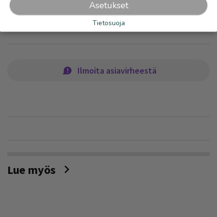
Asetukset
PAIKALLISUUTISET
Tietosuoja
Ilmoita asiavirheestä
Lue myös