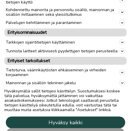
tietojen käyttö
Kohdennettu mainonta ja personoitu sisältö, mainonnan ja
sisällön mittaaminen sekä yleisötutkimus
Palvelujen kehittäminen ja parantaminen
Erityisominaisuudet
Tarkkojen sijaintitietojen käyttäminen
Tunnista laitteet aktiivisesti pyydettyjen tietojen perusteella
Erityiset tarkoitukset
Tietoturva, väärinkäytösten ehkäiseminen ja virheiden
korjaaminen
Mainonnan ja sisällön tekninen jakelu
Hyväksymällä sallit tietojesi käsittelyn. Suostumuksesi koskee
tätä palvelua, hyväksymättä jättäminen voi vaikuttaa
asiakaskokemukseesi. Jotkut teknologiat saattavat perustella
tietojen käsittelyä oikeutetulla edulla, voit vastustaa tätä tai
muuttaa muita asetuksia klikkaamalla "Asetukset" linkkiä.
Hyväksy kaikki