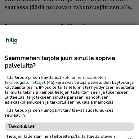
vaarassa jäädä putoavan rakennusjätteen alle.
Lapeco neuvoo lajittelussa
Rakennusjätteen oikea osoite on jäteasema.
Jäteasemat vastaanottavat lajiteltua
Saammehan tarjota juuri sinulle sopivia
rakennusjätettä kaikilta Lapecon toimialueen
palveluita?
ekomaksua maksavilta kiinteistöiltä ilman
erillistä maksua (500 kg/vuosi). Lapeco auttaa
Hilla Group ja sen käyttämät
kolmannen osapuolen
teknologiatoimittajat
(46) keräävät tietoja palveluiden käytöstä ja
kuluttajia lajitteluongelmissa joko
käyttäjistä (esim. IP-osoite tai laitetunniste) hyödyntäen evästeitä
puhelimitse tai sähköpostitse.
tai muita teknisiä keinoja tietojen tallentamiseen ja lukemiseen
laitteellasi tarjotakseen sinulle parhaan mahdollisen
asiakaskokemuksen ja tarkoituksen mukaisia mainoksia.
Hilla Group ja sen kumppanit tarvitsevat suostumuksesi
seuraaviin:
Tarkoitukset
Tietojen tallentaminen laitteelle ja/tai laitteella olevien