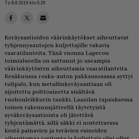
To 8.8.2019 klo 0:29
Keräysastioiden väärinkäytökset aiheuttavat
tyhjennysautojen kuljettajille vakavia
vaaratilanteita. Tänä vuonna Lapecon
toimialueella on sattunut jo useampia
väärinkäytösten aiheuttamia vaaratilanteita.
Kesäkuussa roska-auton pakkausosassa syttyi
tulipalo, kun metallinkeräysastiaan oli
sijoitettu polttoainetta sisältävä
ruohonleikkurin tankki. Laanilan tapauksessa
toinen rakennusjätteellä täytetyistä
syväkeräysastioista oli jätettävä
tyhjentämättä, sillä säkki ei nostettaessa
kestä painavien ja terävien esineiden
aiheuttamaa rasitusta ja kuljettaja olisi ollut