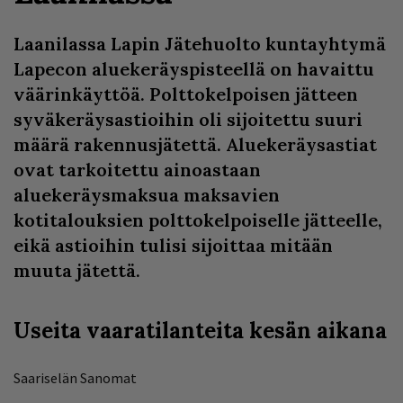
Laanilassa Lapin Jätehuolto kuntayhtymä
Lapecon aluekeräyspisteellä on havaittu
väärinkäyttöä. Polttokelpoisen jätteen
syväkeräysastioihin oli sijoitettu suuri
määrä rakennusjätettä. Aluekeräysastiat
ovat tarkoitettu ainoastaan
aluekeräysmaksua maksavien
kotitalouksien polttokelpoiselle jätteelle,
eikä astioihin tulisi sijoittaa mitään
muuta jätettä.
Useita vaaratilanteita kesän aikana
Saariselän Sanomat