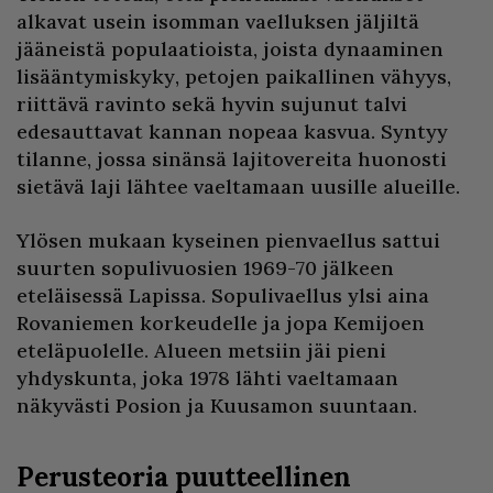
alkavat usein isomman vaelluksen jäljiltä
jääneistä populaatioista, joista dynaaminen
lisääntymiskyky, petojen paikallinen vähyys,
riittävä ravinto sekä hyvin sujunut talvi
edesauttavat kannan nopeaa kasvua. Syntyy
tilanne, jossa sinänsä lajitovereita huonosti
sietävä laji lähtee vaeltamaan uusille alueille.
Ylösen mukaan kyseinen pienvaellus sattui
suurten sopulivuosien 1969-70 jälkeen
eteläisessä Lapissa. Sopulivaellus ylsi aina
Rovaniemen korkeudelle ja jopa Kemijoen
eteläpuolelle. Alueen metsiin jäi pieni
yhdyskunta, joka 1978 lähti vaeltamaan
näkyvästi Posion ja Kuusamon suuntaan.
Perusteoria puutteellinen