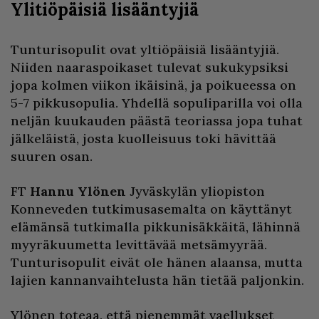
Ylitiöpäisiä lisääntyjiä
Tunturisopulit ovat yltiöpäisiä lisääntyjiä.
Niiden naaraspoikaset tulevat sukukypsiksi
jopa kolmen viikon ikäisinä, ja poikueessa on
5-7 pikkusopulia. Yhdellä sopuliparilla voi olla
neljän kuukauden päästä teoriassa jopa tuhat
jälkeläistä, josta kuolleisuus toki hävittää
suuren osan.
FT
Hannu Ylönen
Jyväskylän yliopiston
Konneveden tutkimusasemalta on käyttänyt
elämänsä tutkimalla pikkunisäkkäitä, lähinnä
myyräkuumetta levittävää metsämyyrää.
Tunturisopulit eivät ole hänen alaansa, mutta
lajien kannanvaihtelusta hän tietää paljonkin.
Ylönen toteaa, että pienemmät vaellukset