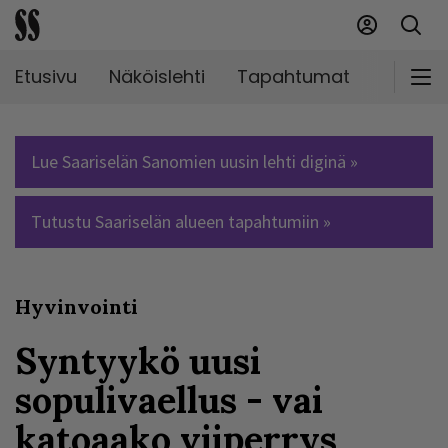
Etusivu
Näköislehti
Tapahtumat
Markki
Lue Saariselän Sanomien uusin lehti diginä »
Tutustu Saariselän alueen tapahtumiin »
Hyvinvointi
Syntyykö uusi
sopulivaellus - vai
katoaako viiperrys