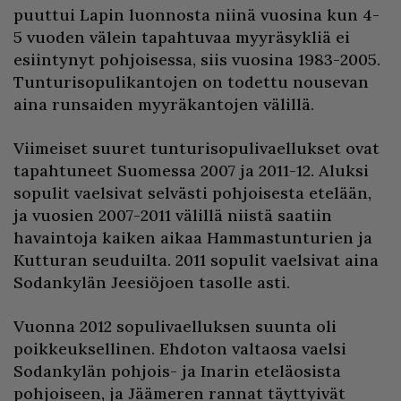
puuttui Lapin luonnosta niinä vuosina kun 4-
5 vuoden välein tapahtuvaa myyräsykliä ei
esiintynyt pohjoisessa, siis vuosina 1983-2005.
Tunturisopulikantojen on todettu nousevan
aina runsaiden myyräkantojen välillä.
Viimeiset suuret tunturisopulivaellukset ovat
tapahtuneet Suomessa 2007 ja 2011-12. Aluksi
sopulit vaelsivat selvästi pohjoisesta etelään,
ja vuosien 2007-2011 välillä niistä saatiin
havaintoja kaiken aikaa Hammastunturien ja
Kutturan seuduilta. 2011 sopulit vaelsivat aina
Sodankylän Jeesiöjoen tasolle asti.
Vuonna 2012 sopulivaelluksen suunta oli
poikkeuksellinen. Ehdoton valtaosa vaelsi
Sodankylän pohjois- ja Inarin eteläosista
pohjoiseen, ja Jäämeren rannat täyttyivät