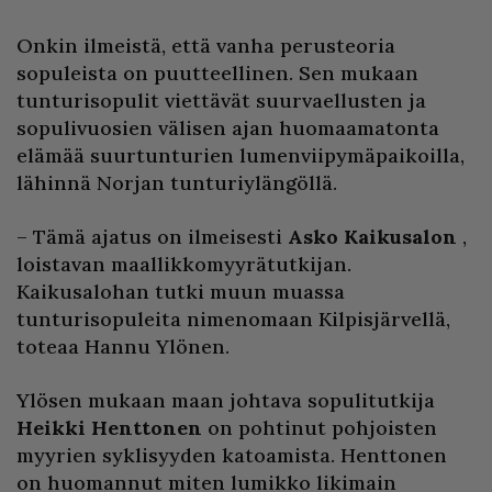
Onkin ilmeistä, että vanha perusteoria
sopuleista on puutteellinen. Sen mukaan
tunturisopulit viettävät suurvaellusten ja
sopulivuosien välisen ajan huomaamatonta
elämää suurtunturien lumenviipymäpaikoilla,
lähinnä Norjan tunturiylängöllä.
– Tämä ajatus on ilmeisesti
Asko Kaikusalon
,
loistavan maallikkomyyrätutkijan.
Kaikusalohan tutki muun muassa
tunturisopuleita nimenomaan Kilpisjärvellä,
toteaa Hannu Ylönen.
Ylösen mukaan maan johtava sopulitutkija
Heikki Henttonen
on pohtinut pohjoisten
myyrien syklisyyden katoamista. Henttonen
on huomannut miten lumikko likimain