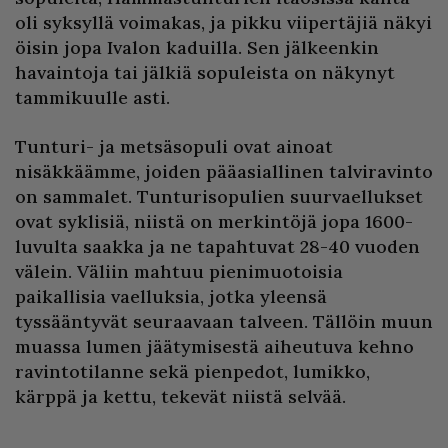
oli syksyllä voimakas, ja pikku viipertäjiä näkyi
öisin jopa Ivalon kaduilla. Sen jälkeenkin
havaintoja tai jälkiä sopuleista on näkynyt
tammikuulle asti.
Tunturi- ja metsäsopuli ovat ainoat
nisäkkäämme, joiden pääasiallinen talviravinto
on sammalet. Tunturisopulien suurvaellukset
ovat syklisiä, niistä on merkintöjä jopa 1600-
luvulta saakka ja ne tapahtuvat 28-40 vuoden
välein. Väliin mahtuu pienimuotoisia
paikallisia vaelluksia, jotka yleensä
tyssääntyvät seuraavaan talveen. Tällöin muun
muassa lumen jäätymisestä aiheutuva kehno
ravintotilanne sekä pienpedot, lumikko,
kärppä ja kettu, tekevät niistä selvää.