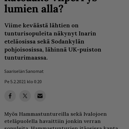
lumien alla?
Viime keväästä lähtien on
tunturisopuleita näkynyt Inarin
eteläosissa sekä Sodankylän
pohjoisosissa, lähinnä UK-puiston
tunturimaassa.
Saariselän Sanomat
Pe 5.2.2021 klo 0:20
Myös Hammastuntureilla sekä Ivalojoen
eteläpuolella havaittiin jonkin verran
sopuleita, Hammastunturien itäosissa kanta