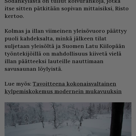
Sodankylästä on tullut koivurankoja, jotka
itse sitten pätkitään sopivan mittaisiksi, Risto
kertoo.
Kolmas ja illan viimeinen yleisövuoro päättyy
puoli kahdeksalta, minkä jälkeen tilat
suljetaan yleisöltä ja Suomen Latu Kiilopään
työntekijöillä on mahdollisuus kiivetä vielä
illan päätteeksi lauteille nauttimaan
savusaunan löylyistä.
Lue myös:
Tavoitteena kokonaisvaltainen
kylpemiskokemus modernein mukavuuksin