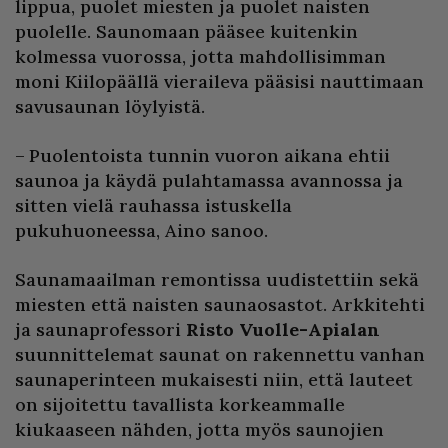
lippua, puolet miesten ja puolet naisten
puolelle. Saunomaan pääsee kuitenkin
kolmessa vuorossa, jotta mahdollisimman
moni Kiilopäällä vieraileva pääsisi nauttimaan
savusaunan löylyistä.
– Puolentoista tunnin vuoron aikana ehtii
saunoa ja käydä pulahtamassa avannossa ja
sitten vielä rauhassa istuskella
pukuhuoneessa, Aino sanoo.
Saunamaailman remontissa uudistettiin sekä
miesten että naisten saunaosastot. Arkkitehti
ja saunaprofessori
Risto Vuolle-Apialan
suunnittelemat saunat on rakennettu vanhan
saunaperinteen mukaisesti niin, että lauteet
on sijoitettu tavallista korkeammalle
kiukaaseen nähden, jotta myös saunojien