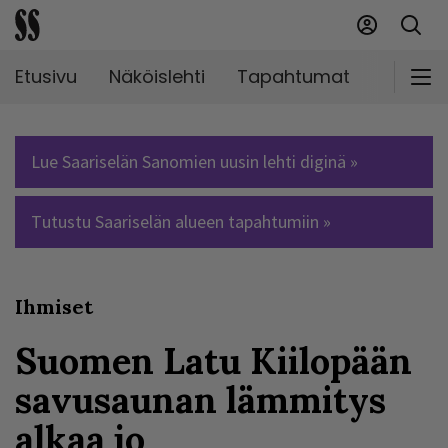
Etusivu
Näköislehti
Tapahtumat
Markki
Lue Saariselän Sanomien uusin lehti diginä »
Tutustu Saariselän alueen tapahtumiin »
Ihmiset
Suomen Latu Kiilopään
savusaunan lämmitys
alkaa jo