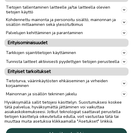
Tietojen tallentaminen laitteelle ja/tai laitteella olevien
tietojen käyttö
Kohdennettu mainonta ja personoitu sisältö, mainonnan ja
sisällön mittaaminen sekä yleisötutkimus
Palvelujen kehittäminen ja parantaminen
Erityisominaisuudet
Tarkkojen sijaintitietojen käyttäminen
Tunnista laitteet aktiivisesti pyydettyjen tietojen perusteella
Erityiset tarkoitukset
Tietoturva, väärinkäytösten ehkäiseminen ja virheiden
korjaaminen
Mainonnan ja sisällön tekninen jakelu
Hyväksymällä sallit tietojesi käsittelyn. Suostumuksesi koskee
tätä palvelua, hyväksymättä jättäminen voi vaikuttaa
asiakaskokemukseesi. Jotkut teknologiat saattavat perustella
tietojen käsittelyä oikeutetulla edulla, voit vastustaa tätä tai
muuttaa muita asetuksia klikkaamalla "Asetukset" linkkiä.