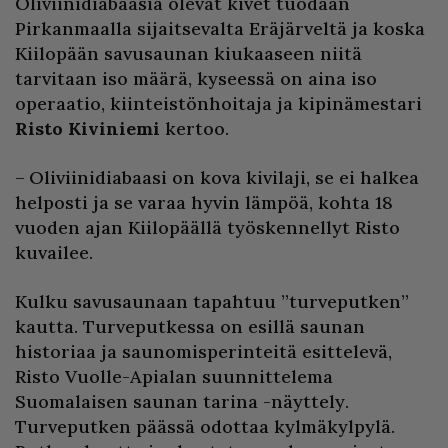
Oliviinidiabaasia olevat kivet tuodaan
Pirkanmaalla sijaitsevalta Eräjärveltä ja koska
Kiilopään savusaunan kiukaaseen niitä
tarvitaan iso määrä, kyseessä on aina iso
operaatio, kiinteistönhoitaja ja kipinämestari
Risto Kiviniemi
kertoo.
– Oliviinidiabaasi on kova kivilaji, se ei halkea
helposti ja se varaa hyvin lämpöä, kohta 18
vuoden ajan Kiilopäällä työskennellyt Risto
kuvailee.
Kulku savusaunaan tapahtuu ”turveputken”
kautta. Turveputkessa on esillä saunan
historiaa ja saunomisperinteitä esittelevä,
Risto Vuolle-Apialan suunnittelema
Suomalaisen saunan tarina -näyttely.
Turveputken päässä odottaa kylmäkylpylä.