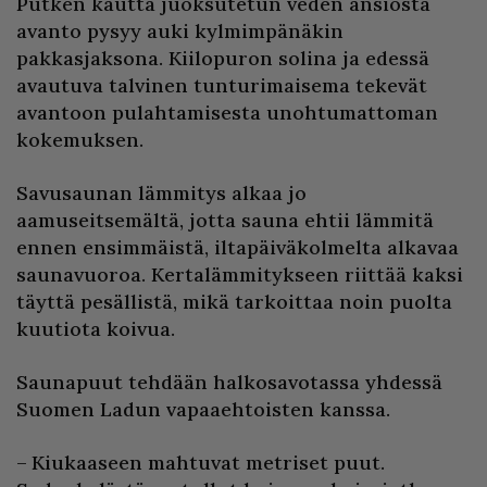
Putken kautta juoksutetun veden ansiosta
avanto pysyy auki kylmimpänäkin
pakkasjaksona. Kiilopuron solina ja edessä
avautuva talvinen tunturimaisema tekevät
avantoon pulahtamisesta unohtumattoman
kokemuksen.
Savusaunan lämmitys alkaa jo
aamuseitsemältä, jotta sauna ehtii lämmitä
ennen ensimmäistä, iltapäiväkolmelta alkavaa
saunavuoroa. Kertalämmitykseen riittää kaksi
täyttä pesällistä, mikä tarkoittaa noin puolta
kuutiota koivua.
Saunapuut tehdään halkosavotassa yhdessä
Suomen Ladun vapaaehtoisten kanssa.
– Kiukaaseen mahtuvat metriset puut.