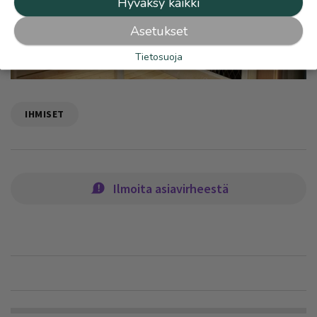
Hyväksy kaikki
Asetukset
Tietosuoja
IHMISET
Ilmoita asiavirheestä