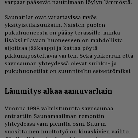
varpaat pääsevät nauttimaan löylyn lämmöstä.
Saunatilat ovat varattavissa myös
yksityistilaisuuksiin. Naisten puolen
pukuhuoneesta on pääsy terassille, minkä
lisäksi tilavaan huoneeseen on mahdollista
sijoittaa jääkaappi ja kattaa pöytä
pikkunaposteltavia varten. Sekä yläkerran että
savusaunan yhteydessä olevat suihku- ja
pukuhuonetilat on suunniteltu esteettömiksi.
Lämmitys alkaa aamuvarhain
Vuonna 1998 valmistunutta savusaunaa
entrattiin Saunamaailman remontin
yhteydessä vain pieniltä osin. Suurin
vuosittainen huoltotyö on kiuaskivien vaihto.