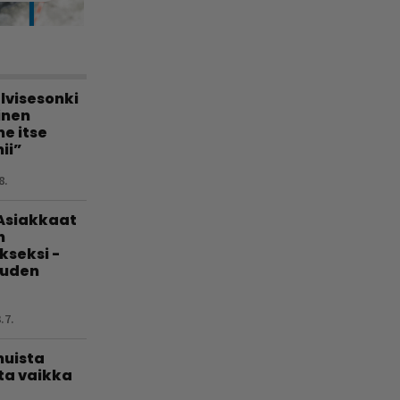
lvisesonki
linen
e itse
ii”
8.
 Asiakkaat
n
kseksi -
uuden
.7.
muista
ta vaikka