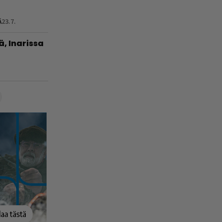
Ä
23.7.
ä, Inarissa