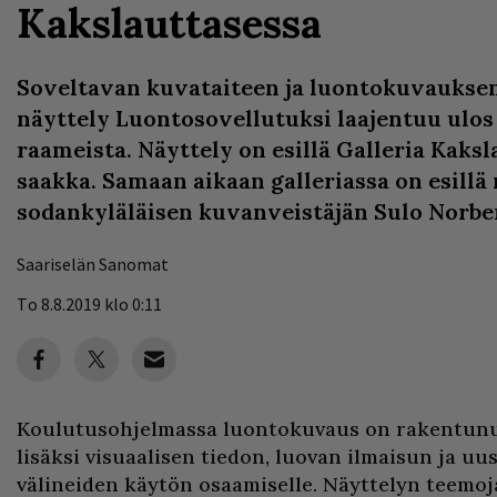
Kakslauttasessa
Soveltavan kuvataiteen ja luontokuvaukse
näyttely Luontosovellutuksi laajentuu ulo
raameista. Näyttely on esillä Galleria Kaksl
saakka. Samaan aikaan galleriassa on esillä
sodankyläläisen kuvanveistäjän Sulo Norber
Saariselän Sanomat
To 8.8.2019 klo 0:11
Koulutusohjelmassa luontokuvaus on rakentun
lisäksi visuaalisen tiedon, luovan ilmaisun ja uus
välineiden käytön osaamiselle. Näyttelyn teemoj