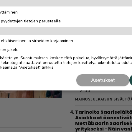
todellinen oppimatka
”Halusimme itse oppi
äyttäminen
kaikki toimii”
i pyydettyjen tietojen perusteella
MAINOSJULKAISUN SISÄLTÖ
Tolkuttoman tehokas 
n ehkäiseminen ja virheiden korjaaminen
kotona – tarvitset vai
käsipainot
nen jakelu
i käsittelyn. Suostumuksesi koskee tätä palvelua, hyväksymättä jättämi
MAINOS
11.3.2024
eknologiat saattavat perustella tietojen käsittelyä oikeutetulla edulla
kaamalla "Asetukset" linkkiä.
Sähköautoilijan opas
Saariselälle – viisi
Asetukset
latauspaikkaa, joista
löytyy varmasti
MAINOSJULKAISUN SISÄLTÖ
Tarinoita Saariselältä
Asiakkaat äänestivät
Mettäbaarin Saarise
yritykseksi - Näin va