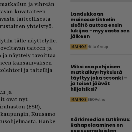
matkailun ja vihreän
ltavan kuvataiteen
Laadukkaan
vasta taiteellisesta
mainosartikkelin
sisältö auttaa ensin
ustainen yhteistyö.
lukijaa - myy vasta sen
jälkeen
ila tälle näyttelylle.
MAINOS
Hilla Group
oveltavan taiteen ja
ja näyttely tavoittaa
uneen kansainvälisen
Miksi osa pohjoisen
lehtori ja taiteilija
matkailuyrityksistä
täyttyy joka sesonki –
ja toiset jäävät
hiljaisiksi?
en ja
it ovat nyt
MAINOS
SEOVelho
irahaston (ESR),
 kaupungin, Kuusamo-
Kärkimedian tutkimus:
utusohjelmasta. Hanke
Rahapelaaminen on
osa suomalaisten