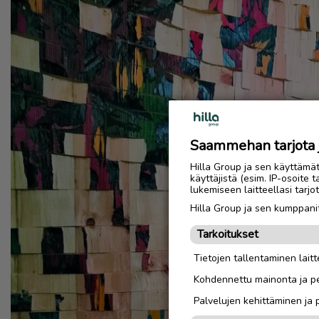
Saammehan tarjota ju
Hilla Group ja sen käyttämä
käyttäjistä (esim. IP-osoite 
lukemiseen laitteellasi tar
Hilla Group ja sen kumppanit
Tarkoitukset
Tietojen tallentaminen laitte
Kohdennettu mainonta ja pe
Palvelujen kehittäminen ja