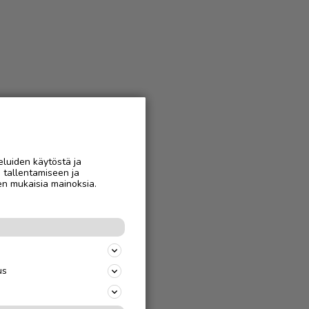
eluiden käytöstä ja
n tallentamiseen ja
en mukaisia mainoksia.
us
jäparille