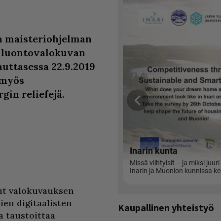
n maisteriohjelman
s luontovalokuvan
auttasessa 22.9.2019
 myös
gin reliefejä.
ut valokuvauksen
ien digitaalisten
Kaupallinen yhteistyö
a taustoittaa