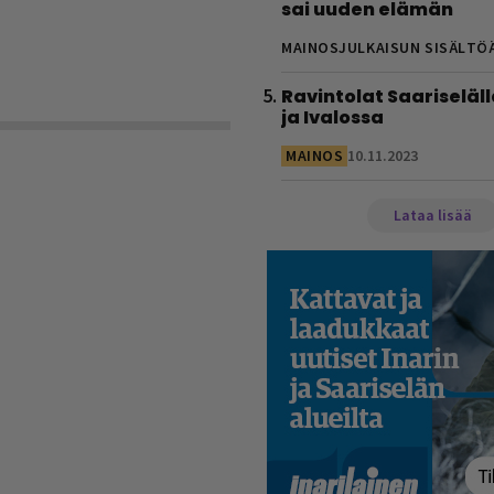
sai uuden elämän
MAINOSJULKAISUN SISÄLTÖ
Ravintolat Saariseläll
ja Ivalossa
MAINOS
10.11.2023
Lataa lisää