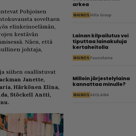
arkea
tuntevat Pohjoisen
MAINOS
Hilla Group
ontokuvausta soveltaen
yös elinkeinoelämän,
rojen kestävän
Lainan kilpailutus voi
tiputtaa lainakuluja
misessä. Näen, että
kertaheitolla
llinen johtaja,
MAINOS
Fuusiolaina
ja siihen osallistuvat
Milloin järjestelylaina
 Backman Janette,
kannattaa minulle?
ria, Härkönen Elina,
da, Stöckell Antti,
MAINOS
AXOLAINA
nu.