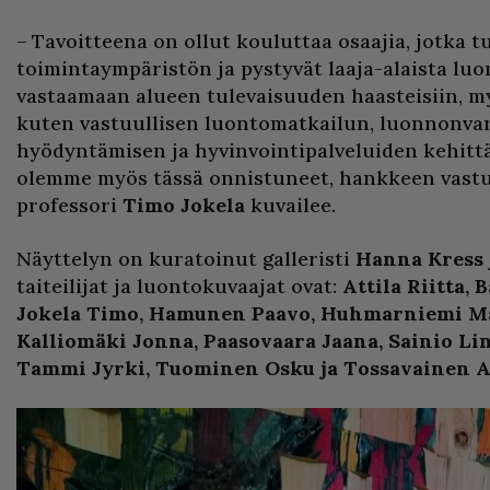
– Tavoitteena on ollut kouluttaa osaajia, jotka 
toimintaympäristön ja pystyvät laaja-alaista lu
vastaamaan alueen tulevaisuuden haasteisiin, m
kuten vastuullisen luontomatkailun, luonnonva
hyödyntämisen ja hyvinvointipalveluiden kehittä
olemme myös tässä onnistuneet, hankkeen vastuu
professori
Timo Jokela
kuvailee.
Näyttelyn on kuratoinut galleristi
Hanna Kress
taiteilijat ja luontokuvaajat ovat:
Attila Riitta,
Jokela Timo, Hamunen Paavo, Huhmarniemi Ma
Kalliomäki Jonna, Paasovaara Jaana, Sainio Lin
Tammi Jyrki, Tuominen Osku ja Tossavainen A