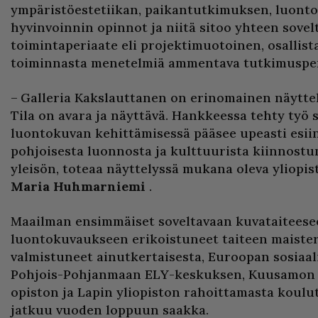
ympäristöestetiikan, paikantutkimuksen, luonto
hyvinvoinnin opinnot ja niitä sitoo yhteen sove
toimintaperiaate eli projektimuotoinen, osallista
toiminnasta menetelmiä ammentava tutkimusper
– Galleria Kakslauttanen on erinomainen näyttelyt
Tila on avara ja näyttävä. Hankkeessa tehty työ s
luontokuvan kehittämisessä pääsee upeasti esiin 
pohjoisesta luonnosta ja kulttuurista kiinnost
yleisön, toteaa näyttelyssä mukana oleva yliopisto
Maria Huhmarniemi
.
Maailman ensimmäiset soveltavaan kuvataiteese
luontokuvaukseen erikoistuneet taiteen maister
valmistuneet ainutkertaisesta, Euroopan sosiaal
Pohjois-Pohjanmaan ELY-keskuksen, Kuusamon
opiston ja Lapin yliopiston rahoittamasta koul
jatkuu vuoden loppuun saakka.