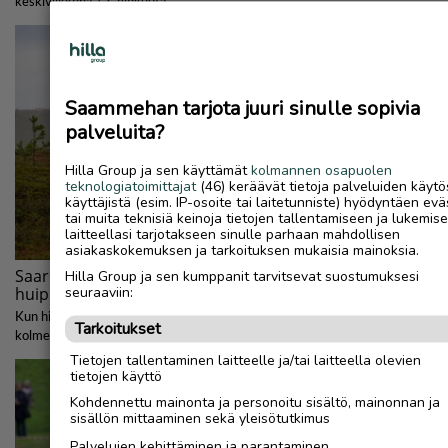
Saammehan tarjota juuri sinulle sopivia
palveluita?
Hilla Group ja sen käyttämät
kolmannen osapuolen
teknologiatoimittajat
(46) keräävät tietoja palveluiden käytö
käyttäjistä (esim. IP-osoite tai laitetunniste) hyödyntäen evä
tai muita teknisiä keinoja tietojen tallentamiseen ja lukemis
laitteellasi tarjotakseen sinulle parhaan mahdollisen
asiakaskokemuksen ja tarkoituksen mukaisia mainoksia.
Hilla Group ja sen kumppanit tarvitsevat suostumuksesi
seuraaviin:
Tarkoitukset
Tietojen tallentaminen laitteelle ja/tai laitteella olevien
tietojen käyttö
Kohdennettu mainonta ja personoitu sisältö, mainonnan ja
sisällön mittaaminen sekä yleisötutkimus
Palvelujen kehittäminen ja parantaminen