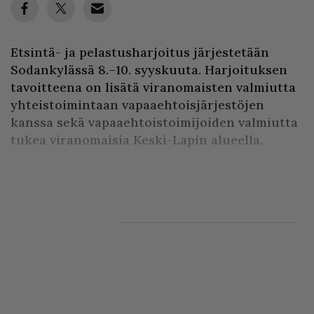
Etsintä- ja pelastusharjoitus järjestetään
Sodankylässä 8.–10. syyskuuta. Harjoituksen
tavoitteena on lisätä viranomaisten valmiutta
yhteistoimintaan vapaaehtoisjärjestöjen
kanssa sekä vapaaehtoistoimijoiden valmiutta
tukea viranomaisia Keski-Lapin alueella.
Harjoituksen yhteydessä järjestetään myös