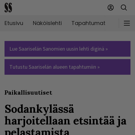
Etusivu
Näköislehti
Tapahtumat
Markki
Lue Saariselän Sanomien uusin lehti diginä »
Tutustu Saariselän alueen tapahtumiin »
Paikallisuutiset
Sodankylässä
harjoitellaan etsintää ja
pelastamista