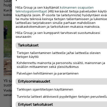
Hilla Group ja sen käyttämät
kolmannen osapuolen
teknologiatoimittajat
(46) keräävät tietoja palveluiden käytö
käyttäjistä (esim. IP-osoite tai laitetunniste) hyödyntäen evä
tai muita teknisiä keinoja tietojen tallentamiseen ja lukemis
laitteellasi tarjotakseen sinulle parhaan mahdollisen
asiakaskokemuksen ja tarkoituksen mukaisia mainoksia.
Hilla Group ja sen kumppanit tarvitsevat suostumuksesi
seuraaviin:
Tarkoitukset
Tietojen tallentaminen laitteelle ja/tai laitteella olevien
tietojen käyttö
Kohdennettu mainonta ja personoitu sisältö, mainonnan ja
sisällön mittaaminen sekä yleisötutkimus
Palvelujen kehittäminen ja parantaminen
Erityisominaisuudet
Tarkkojen sijaintitietojen käyttäminen
Tunnista laitteet aktiivisesti pyydettyjen tietojen perusteell
Erityiset tarkoitukset