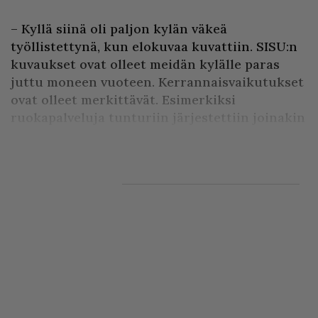
– Kyllä siinä oli paljon kylän väkeä
työllistettynä, kun elokuvaa kuvattiin. SISU:n
kuvaukset ovat olleet meidän kylälle paras
juttu moneen vuoteen. Kerrannaisvaikutukset
ovat olleet merkittävät. Esimerkiksi
ruokapalveluja tunturiin järjestettiin joinakin
päivinä jopa yli 100 henkilölle. Lisäksi tar