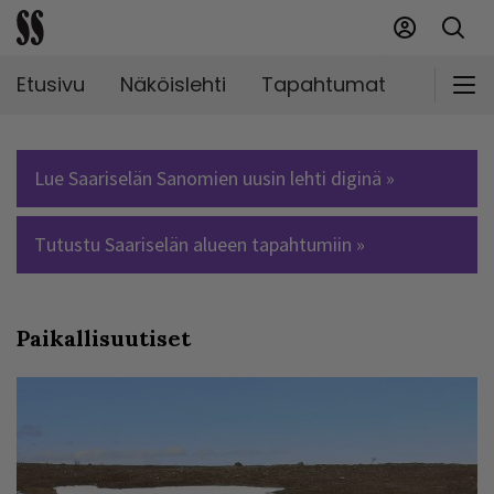
Etusivu
Näköislehti
Tapahtumat
Markki
Lue Saariselän Sanomien uusin lehti diginä »
Tutustu Saariselän alueen tapahtumiin »
Paikallisuutiset