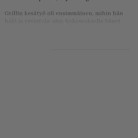
Grillin kesätyö oli ensimmäinen, mihin hän
haki ja ravintola-alan kokemuksella hänet
siihen valittiin. Työpaikan yhteyteen luvattu a