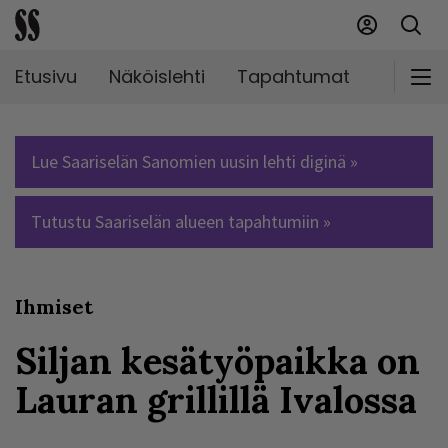
Etusivu
Näköislehti
Tapahtumat
Markki
Lue Saariselän Sanomien uusin lehti diginä »
Tutustu Saariselän alueen tapahtumiin »
Ihmiset
Siljan kesätyöpaikka on
Lauran grillillä Ivalossa