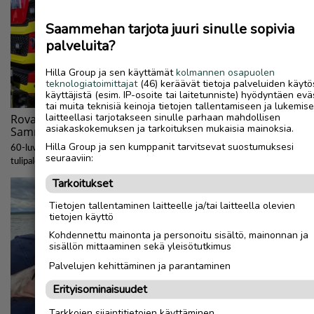
Saammehan tarjota juuri sinulle sopivia
palveluita?
Hilla Group ja sen käyttämät
kolmannen osapuolen
teknologiatoimittajat
(46) keräävät tietoja palveluiden käytö
käyttäjistä (esim. IP-osoite tai laitetunniste) hyödyntäen evä
tai muita teknisiä keinoja tietojen tallentamiseen ja lukemis
laitteellasi tarjotakseen sinulle parhaan mahdollisen
asiakaskokemuksen ja tarkoituksen mukaisia mainoksia.
Hilla Group ja sen kumppanit tarvitsevat suostumuksesi
seuraaviin:
Tarkoitukset
Tietojen tallentaminen laitteelle ja/tai laitteella olevien
tietojen käyttö
Kohdennettu mainonta ja personoitu sisältö, mainonnan ja
sisällön mittaaminen sekä yleisötutkimus
Palvelujen kehittäminen ja parantaminen
Erityisominaisuudet
Tarkkojen sijaintitietojen käyttäminen