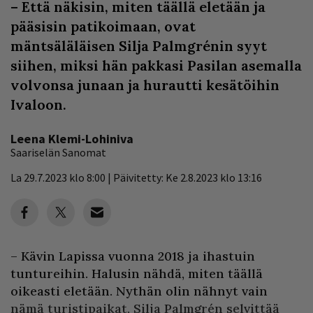
– Että näkisin, miten täällä eletään ja
pääsisin patikoimaan, ovat
mäntsäläläisen Silja Palmgrénin syyt
siihen, miksi hän pakkasi Pasilan asemalla
volvonsa junaan ja hurautti kesätöihin
Ivaloon.
Leena Klemi-Lohiniva
Saariselän Sanomat
La 29.7.2023 klo 8:00 | Päivitetty: Ke 2.8.2023 klo 13:16
– Kävin Lapissa vuonna 2018 ja ihastuin
tuntureihin. Halusin nähdä, miten täällä
oikeasti eletään. Nythän olin nähnyt vain
nämä turistipaikat, Silja Palmgrén selvittää