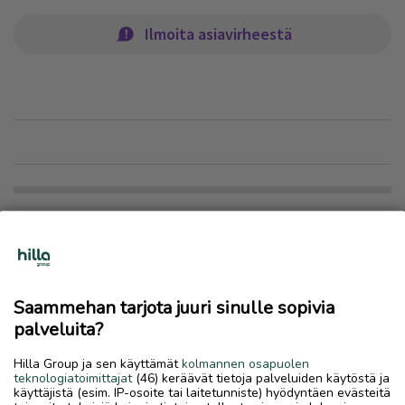
Ilmoita asiavirheestä
Lue myös
Saammehan tarjota juuri sinulle sopivia
palveluita?
Hilla Group ja sen käyttämät
kolmannen osapuolen
teknologiatoimittajat
(46) keräävät tietoja palveluiden käytöstä ja
käyttäjistä (esim. IP-osoite tai laitetunniste) hyödyntäen evästeitä