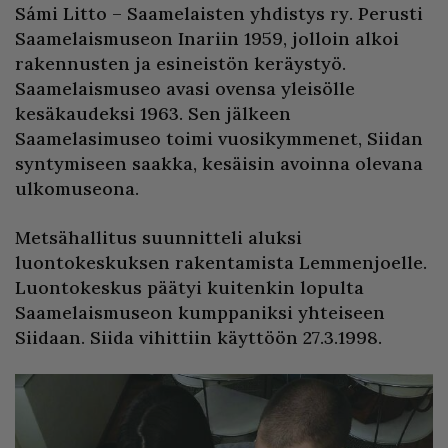
Sámi Litto – Saamelaisten yhdistys ry. Perusti
Saamelaismuseon Inariin 1959, jolloin alkoi
rakennusten ja esineistön keräystyö.
Saamelaismuseo avasi ovensa yleisölle
kesäkaudeksi 1963. Sen jälkeen
Saamelasimuseo toimi vuosikymmenet, Siidan
syntymiseen saakka, kesäisin avoinna olevana
ulkomuseona.
Metsähallitus suunnitteli aluksi
luontokeskuksen rakentamista Lemmenjoelle.
Luontokeskus päätyi kuitenkin lopulta
Saamelaismuseon kumppaniksi yhteiseen
Siidaan. Siida vihittiin käyttöön 27.3.1998.