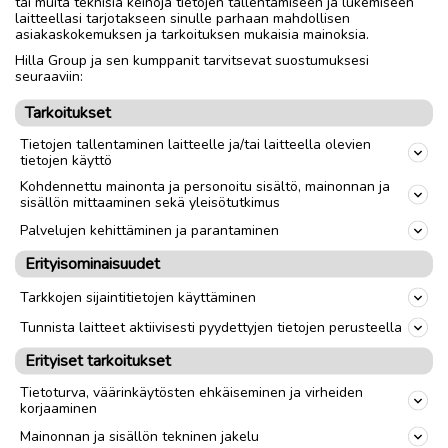
tai muita teknisiä keinoja tietojen tallentamiseen ja lukemiseen
laitteellasi tarjotakseen sinulle parhaan mahdollisen
asiakaskokemuksen ja tarkoituksen mukaisia mainoksia.
Hilla Group ja sen kumppanit tarvitsevat suostumuksesi
seuraaviin:
Tarkoitukset
Tietojen tallentaminen laitteelle ja/tai laitteella olevien
tietojen käyttö
Kohdennettu mainonta ja personoitu sisältö, mainonnan ja
sisällön mittaaminen sekä yleisötutkimus
Palvelujen kehittäminen ja parantaminen
Erityisominaisuudet
Tarkkojen sijaintitietojen käyttäminen
Tunnista laitteet aktiivisesti pyydettyjen tietojen perusteella
Erityiset tarkoitukset
Tietoturva, väärinkäytösten ehkäiseminen ja virheiden
korjaaminen
Mainonnan ja sisällön tekninen jakelu