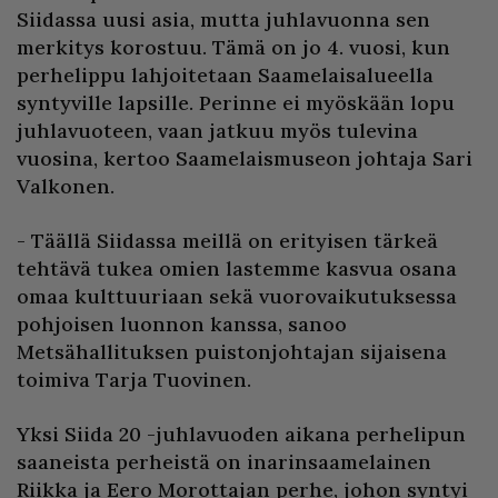
Siidassa uusi asia, mutta juhlavuonna sen
merkitys korostuu. Tämä on jo 4. vuosi, kun
perhelippu lahjoitetaan Saamelaisalueella
syntyville lapsille. Perinne ei myöskään lopu
juhlavuoteen, vaan jatkuu myös tulevina
vuosina, kertoo Saamelaismuseon johtaja Sari
Valkonen.
- Täällä Siidassa meillä on erityisen tärkeä
tehtävä tukea omien lastemme kasvua osana
omaa kulttuuriaan sekä vuorovaikutuksessa
pohjoisen luonnon kanssa, sanoo
Metsähallituksen puistonjohtajan sijaisena
toimiva Tarja Tuovinen.
Yksi Siida 20 -juhlavuoden aikana perhelipun
saaneista perheistä on inarinsaamelainen
Riikka ja Eero Morottajan perhe, johon syntyi