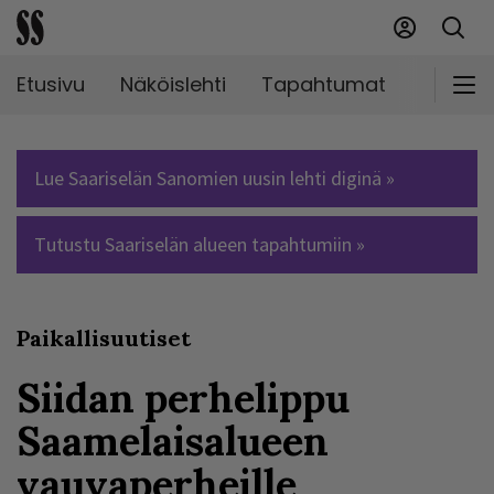
Etusivu
Näköislehti
Tapahtumat
Markki
Lue Saariselän Sanomien uusin lehti diginä »
Tutustu Saariselän alueen tapahtumiin »
Paikallisuutiset
Siidan perhelippu
Saamelaisalueen
vauvaperheille