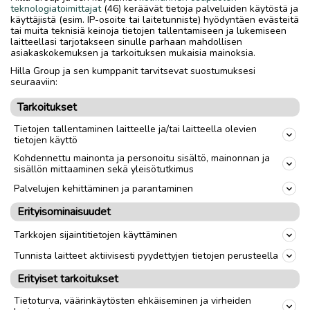
teknologiatoimittajat
(46) keräävät tietoja palveluiden käytöstä ja
käyttäjistä (esim. IP-osoite tai laitetunniste) hyödyntäen evästeitä
tai muita teknisiä keinoja tietojen tallentamiseen ja lukemiseen
laitteellasi tarjotakseen sinulle parhaan mahdollisen
asiakaskokemuksen ja tarkoituksen mukaisia mainoksia.
Hilla Group ja sen kumppanit tarvitsevat suostumuksesi
seuraaviin:
Tarkoitukset
Tietojen tallentaminen laitteelle ja/tai laitteella olevien
tietojen käyttö
Kohdennettu mainonta ja personoitu sisältö, mainonnan ja
sisällön mittaaminen sekä yleisötutkimus
Palvelujen kehittäminen ja parantaminen
Erityisominaisuudet
Tarkkojen sijaintitietojen käyttäminen
Tunnista laitteet aktiivisesti pyydettyjen tietojen perusteella
Erityiset tarkoitukset
Tietoturva, väärinkäytösten ehkäiseminen ja virheiden