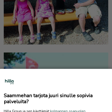
Saammehan tarjota juuri sinulle sopivia
palveluita?
Hilla Group ja sen käyttämät
kolmannen osapuolen