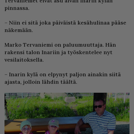
Tervaniemet eivät asu aivan Inarin kylän
pinnassa.
– Niin ei sitä joka päiväistä kesähulinaa pääse
näkemään.
Marko Tervaniemi on paluumuuttaja. Hän
rakensi talon Inariin ja työskentelee nyt
vesilaitoksella.
– Inarin kylä on elpynyt paljon ainakin siitä
ajasta, jolloin lähdin täältä.