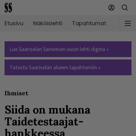
Etusivu
Näköislehti
Tapahtumat
Markki
Lue Saariselän Sanomien uusin lehti diginä »
Tutustu Saariselän alueen tapahtumiin »
Ihmiset
Siida on mukana
Taidetestaajat-
hankkeessa