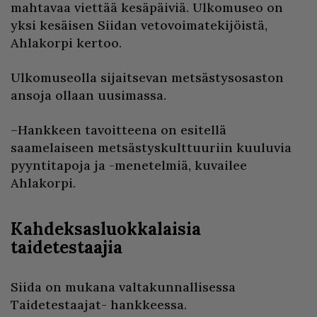
mahtavaa viettää kesäpäiviä. Ulkomuseo on
yksi kesäisen Siidan vetovoimatekijöistä,
Ahlakorpi kertoo.
Ulkomuseolla sijaitsevan metsästysosaston
ansoja ollaan uusimassa.
–Hankkeen tavoitteena on esitellä
saamelaiseen metsästyskulttuuriin kuuluvia
pyyntitapoja ja -menetelmiä, kuvailee
Ahlakorpi.
Kahdeksasluokkalaisia
taidetestaajia
Siida on mukana valtakunnallisessa
Taidetestaajat- hankkeessa.