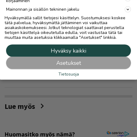
korjaaminen
Mainonnan ja sisällön tekninen jakelu
IHMISET
Hyväksymällä sallit tietojesi käsittelyn. Suostumuksesi koskee
tätä palvelua, hyväksymättä jättäminen voi vaikuttaa
asiakaskokemukseesi. Jotkut teknologiat saattavat perustella
tietojen käsittelyä oikeutetulla edulla, voit vastustaa tätä tai
muuttaa muita asetuksia klikkaamalla "Asetukset" linkkiä.
Ilmoita asiavirheestä
Hyväksy kaikki
Asetukset
Tietosuoja
Lue myös