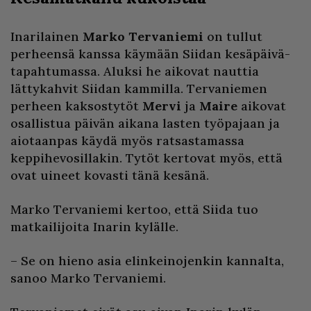
Inarilainen
Marko Tervaniemi
on tullut
perheensä kanssa käymään Siidan kesäpäivä-
tapahtumassa. Aluksi he aikovat nauttia
lättykahvit Siidan kammilla. Tervaniemen
perheen kaksostytöt
Mervi
ja
Maire
aikovat
osallistua päivän aikana lasten työpajaan ja
aiotaanpas käydä myös ratsastamassa
keppihevosillakin. Tytöt kertovat myös, että
ovat uineet kovasti tänä kesänä.
Marko Tervaniemi kertoo, että Siida tuo
matkailijoita Inarin kylälle.
– Se on hieno asia elinkeinojenkin kannalta,
sanoo Marko Tervaniemi.