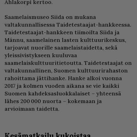
Ahlakorpi kertoo.
Saamelaismuseo Siida on mukana
valtakunnallisessa Taidetestaajat-hankkeessa.
Taidetestaajat-hankkeen tiimoilta Siida ja
Mánnu, saamelainen lasten kulttuurikeskus,
tarjoavat nuorille saamelaistaidetta, sekä
yleissivistykseen kuuluvaa
saamelaiskulttuuritietoutta. Taidetestaajat on
valtakunnallinen, Suomen kulttuurirahaston
rahoittama jättihanke. Hanke alkoi vuonna
2017 ja kolmen vuoden aikana se vie kaikki
Suomen kahdeksasluokkalaiset – yhteensä
lähes 200 000 nuorta – kokemaan ja
arvioimaan taidetta.
Kesämatkailu kukoistaa