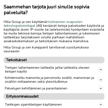
Saammehan tarjota juuri sinulle sopivia
palveluita?
Hilla Group ja sen käyttämät
kolmannen osapuolen
teknologiatoimittajat
(46) keräävät tietoja palveluiden käytöstä ja
käyttäjistä (esim. IP-osoite tai laitetunniste) hyödyntäen evästeitä
tai muita teknisiä keinoja tietojen tallentamiseen ja lukemiseen
laitteellasi tarjotakseen sinulle parhaan mahdollisen
asiakaskokemuksen ja tarkoituksen mukaisia mainoksia.
Hilla Group ja sen kumppanit tarvitsevat suostumuksesi
seuraaviin:
Tarkoitukset
Tietojen tallentaminen laitteelle ja/tai laitteella olevien
tietojen käyttö
Kohdennettu mainonta ja personoitu sisältö, mainonnan ja
sisällön mittaaminen sekä yleisötutkimus
Palvelujen kehittäminen ja parantaminen
Erityisominaisuudet
Tarkkojen sijaintitietojen käyttäminen