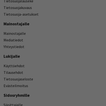
Tietosuojalauseke
Tietosuojakuvaus
Tietosuoja-asetukset
Mainostajalle
Mainostajalle
Mediatiedot
Yhteystiedot
Lukijalle
Käyttöehdot
Tilausehdot
Tietosuojaseloste
Evästeilmoitus
Sidosryhmille
Sijoittajalle