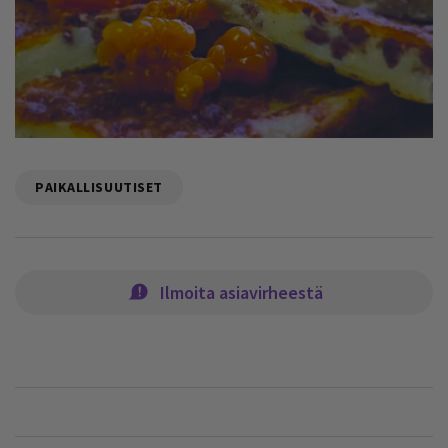
PAIKALLISUUTISET
Ilmoita asiavirheestä