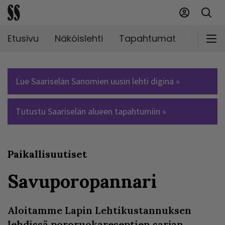
Etusivu
Näköislehti
Tapahtumat
Markki
Lue Saariselän Sanomien uusin lehti diginä »
Tutustu Saariselän alueen tapahtumiin »
Paikallisuutiset
Savuporopannari
Aloitamme Lapin Lehtikustannuksen
lehdissä pororuokareseptien sarjan.