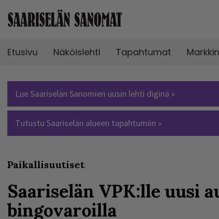
Etusivu
Näköislehti
Tapahtumat
Markki
Lue Saariselän Sanomien uusin lehti diginä »
Tutustu Saariselän alueen tapahtumiin »
Paikallisuutiset
Saariselän VPK:lle uusi a
bingovaroilla