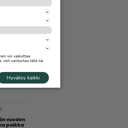
 –
a, miten
Ä
4.8.
 virtaa
nen voi vaikuttaa
, voit vastustaa tätä tai
Ä
5.9.2025
treeni
Hyväksy kaikki
n
:
län vuoden
nha paikka