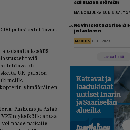
sai uuden elämän
MAINOSJULKAISUN SISÄLTÖ
Ravintolat Saariseläll
-200 pelastustehtävää.
ja Ivalossa
MAINOS
10.11.2023
a toisaalta kesällä
Lataa lisää
lastustehtäviä,
si tehtävä oli
eskeltä UK-puistoa
uli meille
likopterin ylimääräinen
eria: Finhems ja Aslak.
n VPK:n yksikölle antaa
 voi pääse paikalle