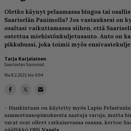
Oletko käynyt pelaamassa bingoa tai osalli
Saariselän Panimolla? Jos vastauksesi on kyl
osaltasi vaikuttamassa siihen, että Saarisel
ostettua miehistönkuljetusauto. Auto on k
pikkubussi, joka toimii myös ensivastekulj
Tarja Karjalainen
Saariselän Sanomat
Ma 8.2.2021 klo 0:04
– Hankintaan on käytetty myös Lapin Pelastuslai
sammutussopimuksesta saatuja varoja, mutta bi
varat ovat olleet ratkaisevassa osassa, kertoo Sa
päällikkö
Olli Vasala
.