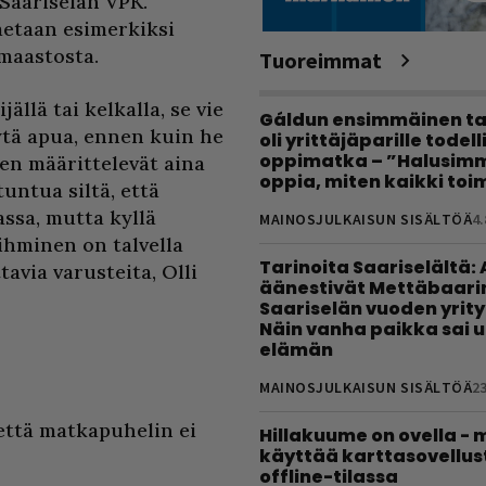
 Saariselän VPK.
aetaan esimerkiksi
maastosta.
Tuoreimmat
lä tai kelkalla, se vie
Gáldun ensimmäinen ta
ytä apua, ennen kuin he
oli yrittäjäparille todel
oppimatka – ”Halusimm
en määrittelevät aina
oppia, miten kaikki toim
untua siltä, että
ssa, mutta kyllä
MAINOSJULKAISUN SISÄLTÖÄ
4.
 ihminen on talvella
Tarinoita Saariselältä:
avia varusteita, Olli
äänestivät Mettäbaari
Saariselän vuoden yrity
Näin vanha paikka sai 
elämän
MAINOSJULKAISUN SISÄLTÖÄ
23
 että matkapuhelin ei
Hillakuume on ovella - 
käyttää karttasovellus
offline-tilassa