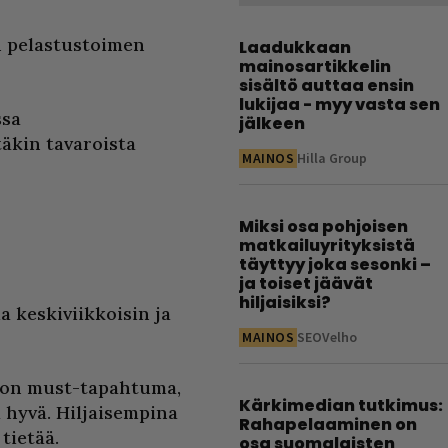
n pelastustoimen
Laadukkaan
mainosartikkelin
sisältö auttaa ensin
lukijaa - myy vasta sen
ssa
jälkeen
äkin tavaroista
MAINOS
Hilla Group
Miksi osa pohjoisen
matkailuyrityksistä
täyttyy joka sesonki –
ja toiset jäävät
hiljaisiksi?
a keskiviikkoisin ja
MAINOS
SEOVelho
oton must-tapahtuma,
Kärkimedian tutkimus:
 hyvä. Hiljaisempina
Rahapelaaminen on
 tietää.
osa suomalaisten