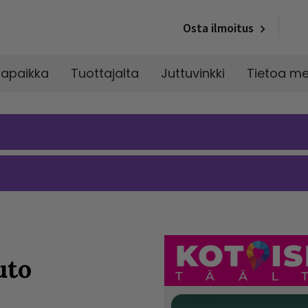
Osta ilmoitus
napaikka
Tuottajalta
Juttuvinkki
Tietoa me
uto