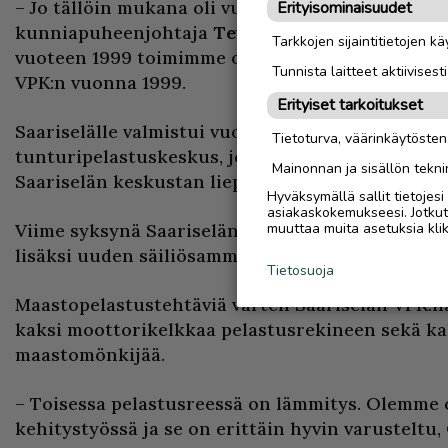
– Jo tällöin mukana oli vuosi sitten edesmennyt
Erityisominaisuudet
kunniapuheenjohtaja
Teuvo Katajamaa
. Kahde
Tarkkojen sijaintitietojen k
vuoteen 1999 toimimme osana Ivalon VPK:ta, k
Tunnista laitteet aktiivisest
VPK:n vuonna 1999.
Erityiset tarkoitukset
Saariselälle valmistui vuonna 1990 Suomen ens
Tietoturva, väärinkäytöste
tunturipelastuskeskus, joka sijaitsee nelostien l
Mainonnan ja sisällön tekni
Saariselän keskustan liepeillä.
Hyväksymällä sallit tietojes
asiakaskokemukseesi. Jotkut t
Viime syksynä Saariselän VPK sai käyttöönsä mi
muuttaa muita asetuksia klik
lisäksi uuden säiliösammutusauton.
Tietosuoja
Maastopelastustehtäviä varten Saariselän VPK:lla
kaksi moottorikelkkaa pelastusrekineen sekä ka
maastomönkijää.
– Toisessa pelastusreessä on lämmitys. Olemme 
kehitystyössä ja se on erittäin hyvin varusteltu, 