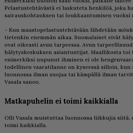
esimerkiksi huonon sään vuoksi, paikalle lähtee
Pelastustehtävästä ei laskuteta henkilöä, joka h
sairauskohtauksen tai loukkaantumisen vuoksi 
– Kun maastopelastustehtävään lähdetään mönkijäl
tietenkin enemmän aikaa. Suomalaiset eivät häl
ovat oikeasti avun tarpeessa. Avun tarpeellisuud
hälytyskeskuksen asiantuntijat. Maallikosta toi t
esimerkiksi uupunut ihminen ei ole hengenvaara
todellinen vaaratilanne on kyseessä silloin, kun
luonnossa ilman suojaa tai kämpällä ilman tarvitt
Vasala sanoo.
Matkapuhelin ei toimi kaikkialla
Olli Vasala muistuttaa luonnossa liikkujia siitä,
toimi kaikkialla.