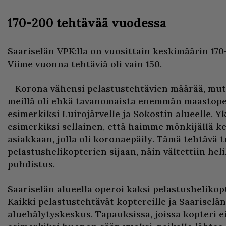
170-200 tehtävää vuodessa
Saariselän VPK:lla on vuosittain keskimäärin 170
Viime vuonna tehtäviä oli vain 150.
– Korona vähensi pelastustehtävien määrää, mutt
meillä oli ehkä tavanomaista enemmän maastope
esimerkiksi Luirojärvelle ja Sokostin alueelle. Yk
esimerkiksi sellainen, että haimme mönkijällä k
asiakkaan, jolla oli koronaepäily. Tämä tehtävä t
pelastushelikopterien sijaan, näin vältettiin he
puhdistus.
Saariselän alueella operoi kaksi pelastushelikopt
Kaikki pelastustehtävät koptereille ja Saariselä
aluehälytyskeskus. Tapauksissa, joissa kopteri ei