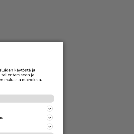
eluiden käytöstä ja
n tallentamiseen ja
en mukaisia mainoksia.
us
jäparille