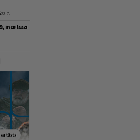
Ä
23.7.
ä, Inarissa