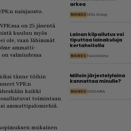
arkea
VPK:n naisjaosto.
MAINOS
Hilla Group
VPK:ssa on 25 jäsentä
enistä kuuluu myös
Lainan kilpailutus voi
tiputtaa lainakuluja
 ei ole, vaan lähimmät
kertaheitolla
kolme ammatti-
o on valmiudessa
MAINOS
Fuusiolaina
Milloin järjestelylaina
kiksi tänne töihin
kannattaa minulle?
tuneet VPK:n
Läheskään kaikki
MAINOS
AXOLAINA
a osallistuvat toimintaan
ksi ammattipalomiehiä.
 sopimuksen mukainen