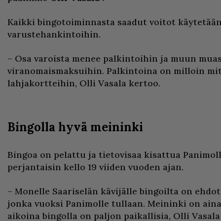
Kaikki bingotoiminnasta saadut voitot käytetää
varustehankintoihin.
– Osa varoista menee palkintoihin ja muun mua
viranomaismaksuihin. Palkintoina on milloin mit
lahjakortteihin, Olli Vasala kertoo.
Bingolla hyvä meininki
Bingoa on pelattu ja tietovisaa kisattua Panimoll
perjantaisin kello 19 viiden vuoden ajan.
– Monelle Saariselän kävijälle bingoilta on ehd
jonka vuoksi Panimolle tullaan. Meininki on aina
aikoina bingolla on paljon paikallisia, Olli Vasala