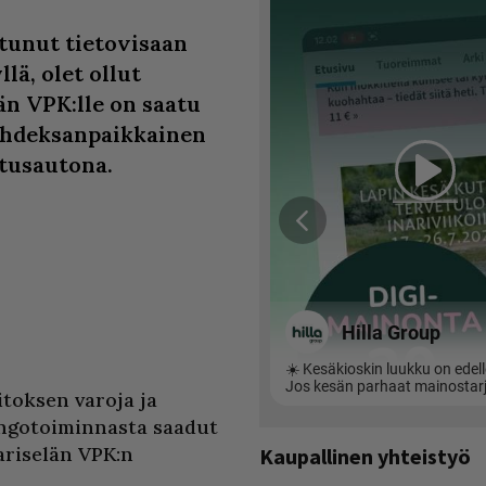
stunut tietovisaan
lä, olet ollut
än VPK:lle on saatu
ahdeksanpaikkainen
etusautona.
toksen varoja ja
ngotoiminnasta saadut
ariselän VPK:n
Kaupallinen yhteistyö