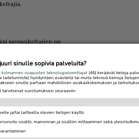
eltajia.
ksi savusukeltajien on
estit kuin
uri sinulle sopivia palveluita?
viikossa maanantaisin
t
kolmannen osapuolen teknologiatoimittajat
(46) keräävät tietoja palv
tai laitetunniste) hyödyntäen evästeitä tai muita teknisiä keinoja tietoje
sten sisällöt on
jotakseen sinulle parhaan mahdollisen asiakaskokemuksen ja tarkoituks
itella. Kesäaikana
 tarvitsevat suostumuksesi seuraaviin:
nassa mukana olevan
oo.
elle ja/tai laitteella olevien tietojen käyttö
Luetuimmat
uonna 1976 Suomen
rsonoitu sisältö, mainonnan ja sisällön mittaaminen sekä yleisötutkim
Gáldun ensimmäinen
 parantaminen
talvisesonki oli yrittä