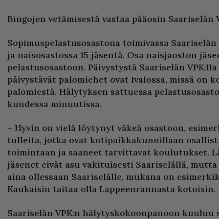
Bingojen vetämisestä vastaa pääosin Saariselän 
Sopimuspelastusosastona toimivassa Saariselän 
ja naisosastossa 15 jäsentä. Osa naisjaoston jäs
pelastusosastoon. Päivystystä Saariselän VPK:lla
päivystävät palomiehet ovat Ivalossa, missä on 
palomiestä. Hälytyksen sattuessa pelastusosast
kuudessa minuutissa.
– Hyvin on vielä löytynyt väkeä osastoon, esimer
tulleita, jotka ovat kotipaikkakunnillaan osallis
toimintaan ja saaneet tarvittavat koulutukset. 
jäsenet eivät asu vakituisesti Saariselällä, mutt
aina ollessaan Saariselälle, mukana on esimerki
Kaukaisin taitaa olla Lappeenrannasta kotoisin.
Saariselän VPK:n hälytyskokoonpanoon kuuluu