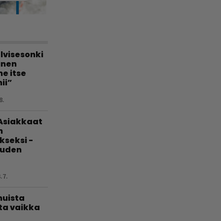
lvisesonki
linen
e itse
ii”
8.
 Asiakkaat
n
kseksi -
uuden
.7.
muista
ta vaikka