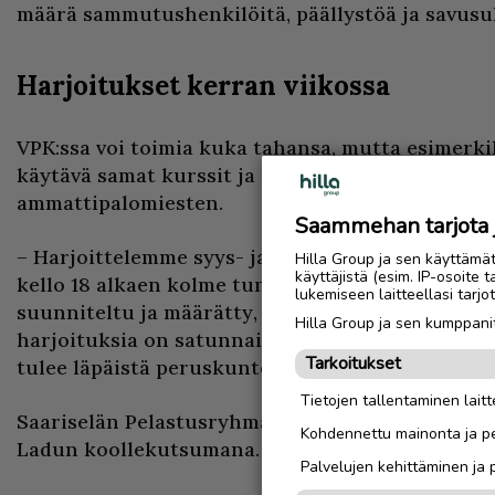
määrä sammutushenkilöitä, päällystöä ja savusuk
Harjoitukset kerran viikossa
VPK:ssa voi toimia kuka tahansa, mutta esimerki
käytävä samat kurssit ja läpäistävä samat kuntot
ammattipalomiesten.
Saammehan tarjota ju
– Harjoittelemme syys- ja kevätkausilla kerran 
Hilla Group ja sen käyttämä
käyttäjistä (esim. IP-osoite 
kello 18 alkaen kolme tuntia kerrallaan. Harjoitu
lukemiseen laitteellasi tar
suunniteltu ja määrätty, mitä meidän tulee harjo
Hilla Group ja sen kumppanit
harjoituksia on satunnaisesti. Jokaisen toimin
Tarkoitukset
tulee läpäistä peruskuntotestit, Olli Vasala kert
Tietojen tallentaminen laitte
Saariselän Pelastusryhmä aloitti toimintansa v
Kohdennettu mainonta ja pe
Ladun koollekutsumana.
Palvelujen kehittäminen ja