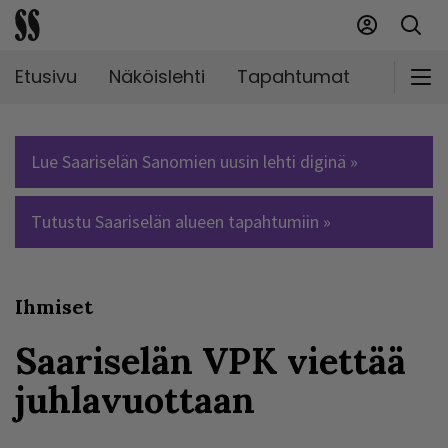
Etusivu
Näköislehti
Tapahtumat
Markki
Lue Saariselän Sanomien uusin lehti diginä »
Tutustu Saariselän alueen tapahtumiin »
Ihmiset
Saariselän VPK viettää
juhlavuottaan