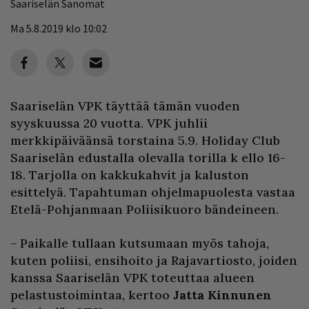
Saariselän Sanomat
Ma 5.8.2019 klo 10:02
Saariselän VPK täyttää tämän vuoden
syyskuussa 20 vuotta. VPK juhlii
merkkipäiväänsä torstaina 5.9. Holiday Club
Saariselän edustalla olevalla torilla k ello 16-
18. Tarjolla on kakkukahvit ja kaluston
esittelyä. Tapahtuman ohjelmapuolesta vastaa
Etelä-Pohjanmaan Poliisikuoro bändeineen.
– Paikalle tullaan kutsumaan myös tahoja,
kuten poliisi, ensihoito ja Rajavartiosto, joiden
kanssa Saariselän VPK toteuttaa alueen
pelastustoimintaa, kertoo
Jatta Kinnunen