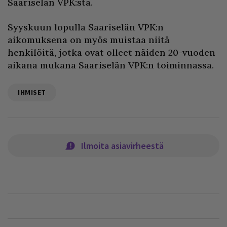
Saariselän VPK:sta.
Syyskuun lopulla Saariselän VPK:n
aikomuksena on myös muistaa niitä
henkilöitä, jotka ovat olleet näiden 20-vuoden
aikana mukana Saariselän VPK:n toiminnassa.
IHMISET
Ilmoita asiavirheestä