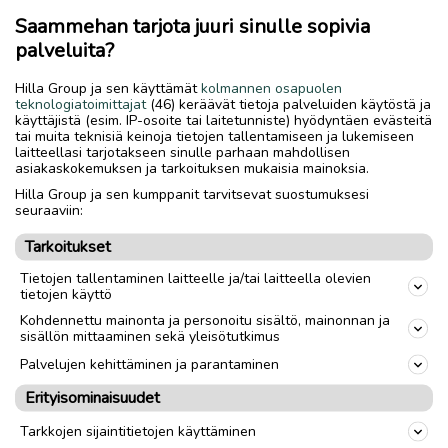
Saammehan tarjota juuri sinulle sopivia
palveluita?
Hilla Group ja sen käyttämät
kolmannen osapuolen
teknologiatoimittajat
(46) keräävät tietoja palveluiden käytöstä ja
käyttäjistä (esim. IP-osoite tai laitetunniste) hyödyntäen evästeitä
tai muita teknisiä keinoja tietojen tallentamiseen ja lukemiseen
laitteellasi tarjotakseen sinulle parhaan mahdollisen
asiakaskokemuksen ja tarkoituksen mukaisia mainoksia.
Hilla Group ja sen kumppanit tarvitsevat suostumuksesi
seuraaviin:
Tarkoitukset
Tietojen tallentaminen laitteelle ja/tai laitteella olevien
tietojen käyttö
Kohdennettu mainonta ja personoitu sisältö, mainonnan ja
sisällön mittaaminen sekä yleisötutkimus
Palvelujen kehittäminen ja parantaminen
Erityisominaisuudet
Tarkkojen sijaintitietojen käyttäminen