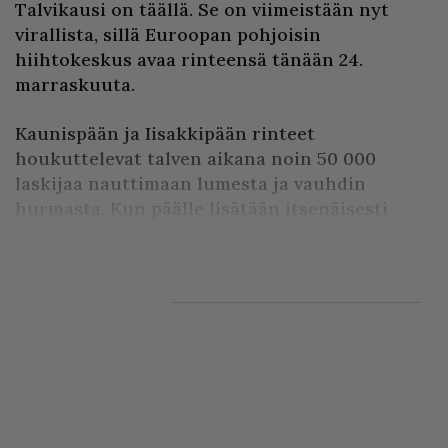
Talvikausi on täällä. Se on viimeistään nyt
virallista, sillä Euroopan pohjoisin
hiihtokeskus avaa rinteensä tänään 24.
marraskuuta.
Kaunispään ja Iisakkipään rinteet
houkuttelevat talven aikana noin 50 000
laskijaa nauttimaan lumesta ja vauhdin
hurmasta. Kun päälle lisätään itsenäisesti
pulkkamäkeä