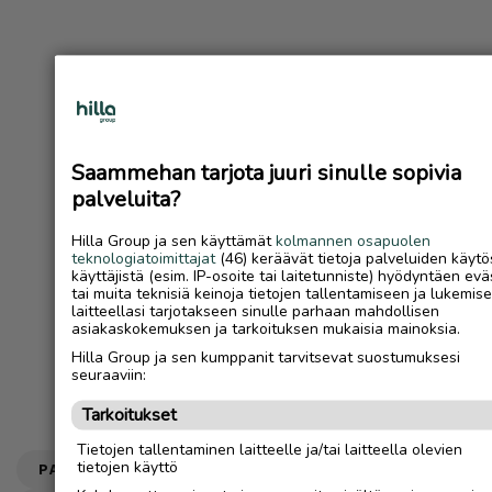
Saammehan tarjota juuri sinulle sopivia
palveluita?
Hilla Group ja sen käyttämät
kolmannen osapuolen
teknologiatoimittajat
(46) keräävät tietoja palveluiden käytö
käyttäjistä (esim. IP-osoite tai laitetunniste) hyödyntäen evä
tai muita teknisiä keinoja tietojen tallentamiseen ja lukemis
laitteellasi tarjotakseen sinulle parhaan mahdollisen
asiakaskokemuksen ja tarkoituksen mukaisia mainoksia.
Hilla Group ja sen kumppanit tarvitsevat suostumuksesi
seuraaviin:
Tarkoitukset
Tietojen tallentaminen laitteelle ja/tai laitteella olevien
tietojen käyttö
PAIKALLISUUTISET
URHEILU
SAARISELKÄ