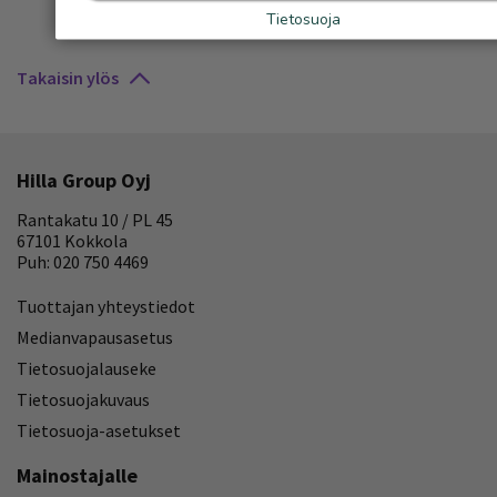
Tietosuoja
Takaisin ylös
Hilla Group Oyj
Rantakatu 10 / PL 45
67101 Kokkola
Puh: 020 750 4469
Tuottajan yhteystiedot
Medianvapausasetus
Tietosuojalauseke
Tietosuojakuvaus
Tietosuoja-asetukset
Mainostajalle