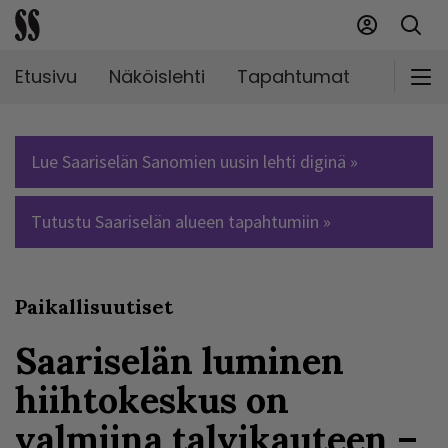
Etusivu
Näköislehti
Tapahtumat
Markki
Lue Saariselän Sanomien uusin lehti diginä »
Tutustu Saariselän alueen tapahtumiin »
Paikallisuutiset
Saariselän luminen
hiihtokeskus on
valmiina talvikauteen –