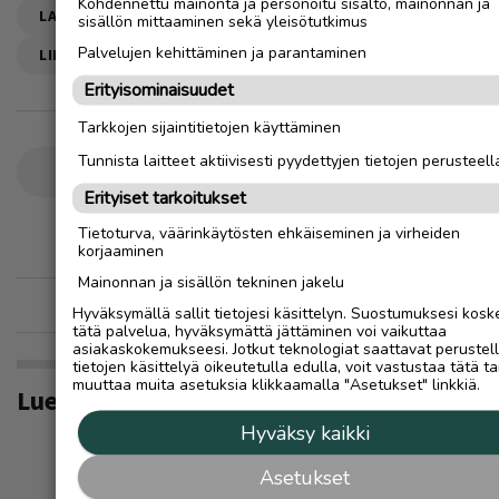
Kohdennettu mainonta ja personoitu sisältö, mainonnan ja
LASKETTELU
MATKAILU
HIIHTOKESKUS
sisällön mittaaminen sekä yleisötutkimus
Palvelujen kehittäminen ja parantaminen
LIIKUNTA
Erityisominaisuudet
Tarkkojen sijaintitietojen käyttäminen
Tunnista laitteet aktiivisesti pyydettyjen tietojen perusteell
Ilmoita asiavirheestä
Erityiset tarkoitukset
Tietoturva, väärinkäytösten ehkäiseminen ja virheiden
korjaaminen
Mainonnan ja sisällön tekninen jakelu
Hyväksymällä sallit tietojesi käsittelyn. Suostumuksesi kosk
tätä palvelua, hyväksymättä jättäminen voi vaikuttaa
asiakaskokemukseesi. Jotkut teknologiat saattavat perustel
tietojen käsittelyä oikeutetulla edulla, voit vastustaa tätä ta
muuttaa muita asetuksia klikkaamalla "Asetukset" linkkiä.
Lue myös
Hyväksy kaikki
Asetukset