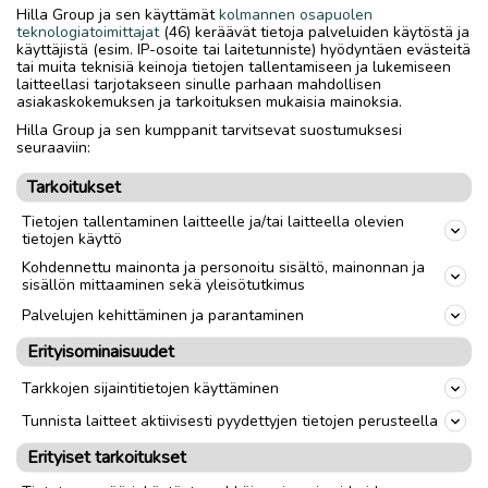
Hilla Group ja sen käyttämät
kolmannen osapuolen
teknologiatoimittajat
(46) keräävät tietoja palveluiden käytöstä ja
käyttäjistä (esim. IP-osoite tai laitetunniste) hyödyntäen evästeitä
tai muita teknisiä keinoja tietojen tallentamiseen ja lukemiseen
laitteellasi tarjotakseen sinulle parhaan mahdollisen
asiakaskokemuksen ja tarkoituksen mukaisia mainoksia.
Hilla Group ja sen kumppanit tarvitsevat suostumuksesi
seuraaviin:
Tarkoitukset
Tietojen tallentaminen laitteelle ja/tai laitteella olevien
tietojen käyttö
Kohdennettu mainonta ja personoitu sisältö, mainonnan ja
sisällön mittaaminen sekä yleisötutkimus
Palvelujen kehittäminen ja parantaminen
Erityisominaisuudet
Tarkkojen sijaintitietojen käyttäminen
Tunnista laitteet aktiivisesti pyydettyjen tietojen perusteella
Erityiset tarkoitukset