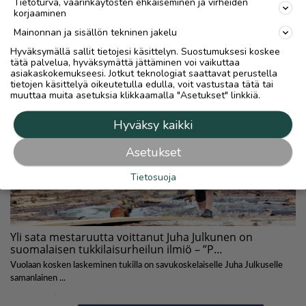
Tietoturva, väärinkäytösten ehkäiseminen ja virheiden
korjaaminen
Mainonnan ja sisällön tekninen jakelu
Hyväksymällä sallit tietojesi käsittelyn. Suostumuksesi koskee
tätä palvelua, hyväksymättä jättäminen voi vaikuttaa
asiakaskokemukseesi. Jotkut teknologiat saattavat perustella
tietojen käsittelyä oikeutetulla edulla, voit vastustaa tätä tai
muuttaa muita asetuksia klikkaamalla "Asetukset" linkkiä.
Hyväksy kaikki
Asetukset
Tietosuoja