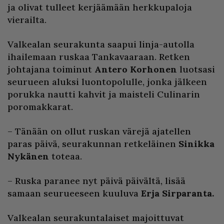
ja olivat tulleet kerjäämään herkkupaloja
vierailta.
Valkealan seurakunta saapui linja-autolla
ihailemaan ruskaa Tankavaaraan. Retken
johtajana toiminut
Antero Korhonen
luotsasi
seurueen aluksi luontopolulle, jonka jälkeen
porukka nautti kahvit ja maisteli Culinarin
poromakkarat.
– Tänään on ollut ruskan värejä ajatellen
paras päivä, seurakunnan retkeläinen
Sinikka
Nykänen
toteaa.
– Ruska paranee nyt päivä päivältä, lisää
samaan seurueeseen kuuluva
Erja Sirparanta.
Valkealan seurakuntalaiset majoittuvat