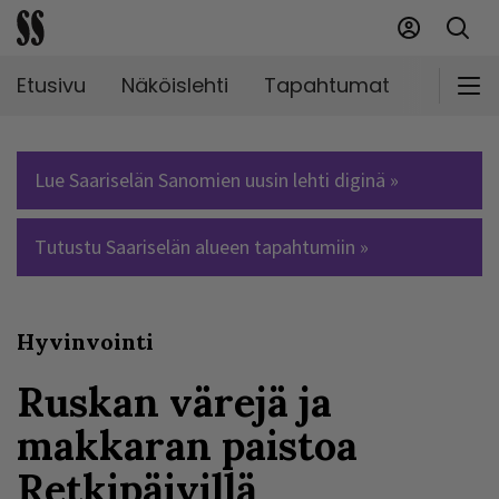
Etusivu
Näköislehti
Tapahtumat
Markki
Lue Saariselän Sanomien uusin lehti diginä »
Tutustu Saariselän alueen tapahtumiin »
Hyvinvointi
Ruskan värejä ja
makkaran paistoa
Retkipäivillä