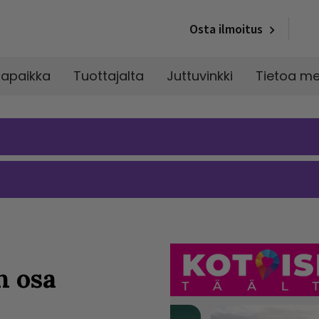
Osta ilmoitus
napaikka
Tuottajalta
Juttuvinkki
Tietoa me
n osa