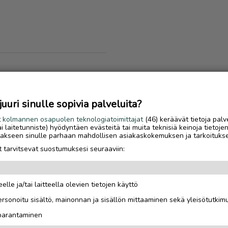
uri sinulle sopivia palveluita?
t
kolmannen osapuolen teknologiatoimittajat
(46) keräävät tietoja palv
tai laitetunniste) hyödyntäen evästeitä tai muita teknisiä keinoja tietoje
jotakseen sinulle parhaan mahdollisen asiakaskokemuksen ja tarkoituks
 tarvitsevat suostumuksesi seuraaviin:
elle ja/tai laitteella olevien tietojen käyttö
Luetuimmat
rsonoitu sisältö, mainonnan ja sisällön mittaaminen sekä yleisötutkim
Gáldun ensimmäinen
 parantaminen
talvisesonki oli yrittä