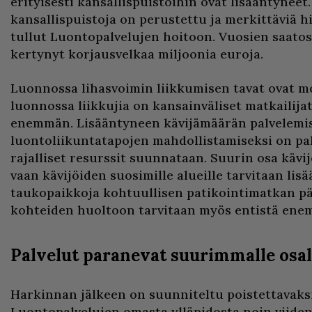
erityisesti kansallispuistoihin ovat lisääntyneet
kansallispuistoja on perustettu ja merkittäviä h
tullut Luontopalvelujen hoitoon. Vuosien saato
kertynyt korjausvelkaa miljoonia euroja.
Luonnossa lihasvoimin liikkumisen tavat ovat mo
luonnossa liikkujia on kansainväliset matkailij
enemmän. Lisääntyneen kävijämäärän palvelemis
luontoliikuntatapojen mahdollistamiseksi on pak
rajalliset resurssit suunnataan. Suurin osa kävij
vaan kävijöiden suosimille alueille tarvitaan lisää
taukopaikkoja kohtuullisen patikointimatkan pä
kohteiden huoltoon tarvitaan myös entistä ene
Palvelut paranevat suurimmalle osall
Harkinnan jälkeen on suunniteltu poistettavaks
Luontopalvelujen omasta ylläpidosta noin viiden