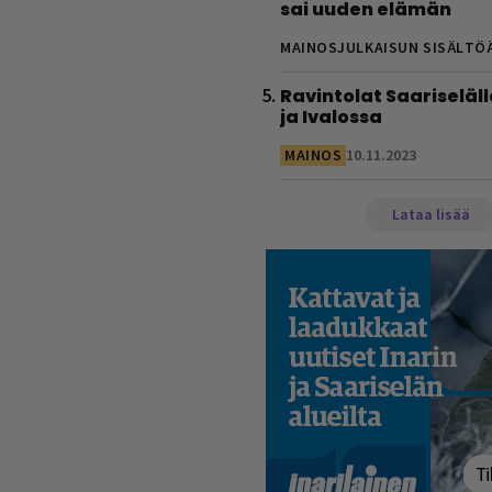
sai uuden elämän
MAINOSJULKAISUN SISÄLTÖ
Ravintolat Saariseläll
ja Ivalossa
MAINOS
10.11.2023
Lataa lisää