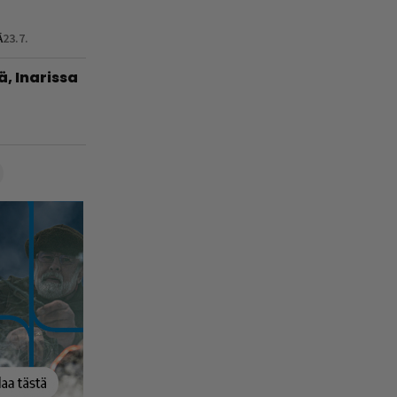
Ä
23.7.
ä, Inarissa