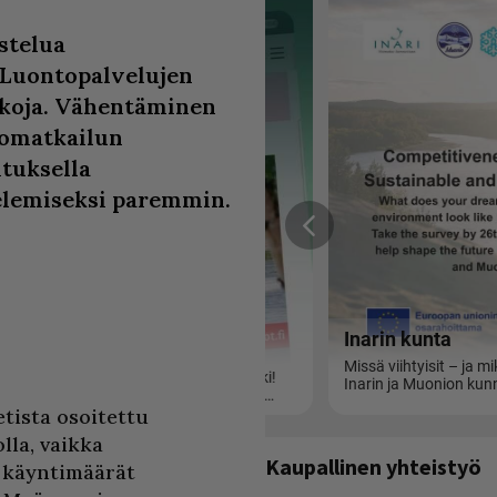
stelua
 Luontopalvelujen
kkoja. Vähentäminen
ntomatkailun
tuksella
elemiseksi paremmin.
tista osoitettu
lla, vaikka
Kaupallinen yhteistyö
 käyntimäärät