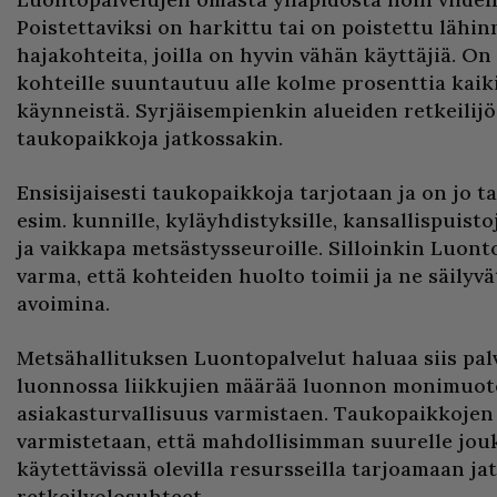
Poistettaviksi on harkittu tai on poistettu lähin
hajakohteita, joilla on hyvin vähän käyttäjiä. On l
kohteille suuntautuu alle kolme prosenttia kaik
käynneistä. Syrjäisempienkin alueiden retkeilijöi
taukopaikkoja jatkossakin.
Ensisijaisesti taukopaikkoja tarjotaan ja on jo t
esim. kunnille, kyläyhdistyksille, kansallispuist
ja vaikkapa metsästysseuroille. Silloinkin Luont
varma, että kohteiden huolto toimii ja ne säilyvät
avoimina.
Metsähallituksen Luontopalvelut haluaa siis pal
luonnossa liikkujien määrää luonnon monimuot
asiakasturvallisuus varmistaen. Taukopaikkojen 
varmistetaan, että mahdollisimman suurelle jou
käytettävissä olevilla resursseilla tarjoamaan j
retkeilyolosuhteet.