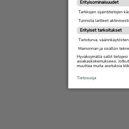
Erityisominaisuudet
Tarkkojen sijaintitietojen k
Tunnista laitteet aktiivisest
Erityiset tarkoitukset
Tietoturva, väärinkäytöste
Mainonnan ja sisällön tekni
Hyväksymällä sallit tietojes
asiakaskokemukseesi. Jotkut t
muuttaa muita asetuksia klik
Tietosuoja