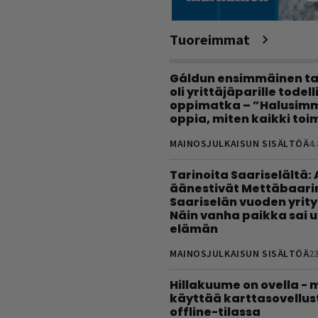
Tuoreimmat
Gáldun ensimmäinen ta
oli yrittäjäparille todel
oppimatka – ”Halusimm
oppia, miten kaikki toim
MAINOSJULKAISUN SISÄLTÖÄ
4.
Tarinoita Saariselältä:
äänestivät Mettäbaari
Saariselän vuoden yrity
Näin vanha paikka sai 
elämän
MAINOSJULKAISUN SISÄLTÖÄ
23
Hillakuume on ovella - 
käyttää karttasovellus
offline-tilassa