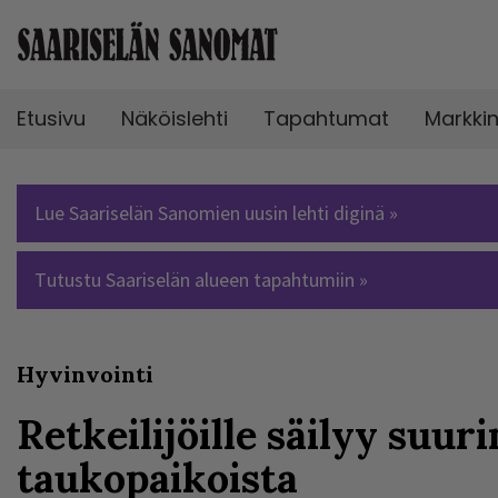
Etusivu
Näköislehti
Tapahtumat
Markki
Lue Saariselän Sanomien uusin lehti diginä »
Tutustu Saariselän alueen tapahtumiin »
Hyvinvointi
Retkeilijöille säilyy suuri
taukopaikoista