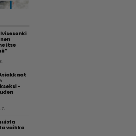
lvisesonki
linen
e itse
ii”
8.
 Asiakkaat
n
kseksi -
uuden
.7.
muista
ta vaikka