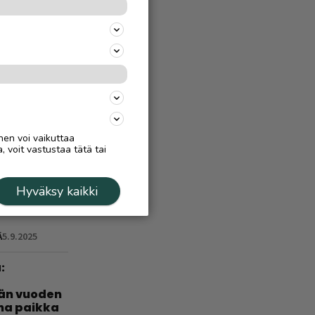
 –
a, miten
Ä
4.8.
treeni
n
nen voi vaikuttaa
, voit vastustaa tätä tai
Hyväksy kaikki
 virtaa
Ä
5.9.2025
:
län vuoden
nha paikka