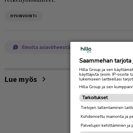
HYVINVOINTI
Ilmoita asiavirheestä
Saammehan tarjota ju
Hilla Group ja sen käyttämä
käyttäjistä (esim. IP-osoite 
Lue myös
lukemiseen laitteellasi tar
Hilla Group ja sen kumppanit
Tarkoitukset
Tietojen tallentaminen laitte
Kohdennettu mainonta ja pe
Palvelujen kehittäminen ja