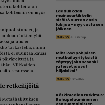
. Myös uusia
istoriakohteita on
Laadukkaan
ssa kohteisiin on myös
mainosartikkelin
sisältö auttaa ensin
lukijaa - myy vasta sen
jälkeen
nipuolistuneet, ja
at mukaan lukien yhä
MAINOS
Hilla Group
eksi ja uusien
ko tarkastella, mihin
öistä ei suuntaa kauas,
Miksi osa pohjoisen
matkailuyrityksistä
 päiväreittejä ja
täyttyy joka sesonki –
ähän. Vilkkaiden
ja toiset jäävät
mmän resursseja.
hiljaisiksi?
MAINOS
SEOVelho
e retkeilijöitä
Kärkimedian tutkimus:
i Metsähallituksen
Rahapelaaminen on
osa suomalaisten
nes taukopaikoista.