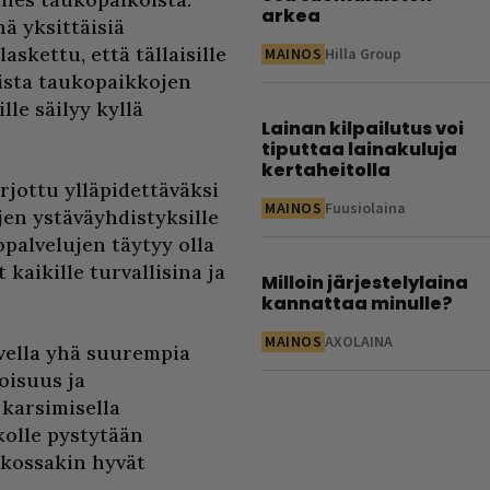
arkea
nä yksittäisiä
askettu, että tällaisille
MAINOS
Hilla Group
ista taukopaikkojen
lle säilyy kyllä
Lainan kilpailutus voi
tiputtaa lainakuluja
kertaheitolla
arjottu ylläpidettäväksi
MAINOS
Fuusiolaina
ojen ystäväyhdistyksille
opalvelujen täytyy olla
 kaikille turvallisina ja
Milloin järjestelylaina
kannattaa minulle?
MAINOS
AXOLAINA
vella yhä suurempia
oisuus ja
karsimisella
kolle pystytään
atkossakin hyvät