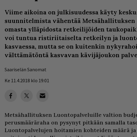
Viime aikoina on julkisuudessa käyty kesku
suunnitelmista vähentää Metsähallituksen
omasta ylläpidosta retkeilijöiden taukopai
voi tuntua ristiriitaiselta retkeilyn ja luo
kasvaessa, mutta se on kuitenkin nykyrahoi
välttämätöntä kasvavan kävijäjoukon palv
Saariselän Sanomat
Ke 11.4.2018 klo 19:01
Metsähallituksen Luontopalveluille valtion budje
perusmääräraha on pysynyt pitkään samalla taso
Luontopalvelujen hoitamien kohteiden määrä ja