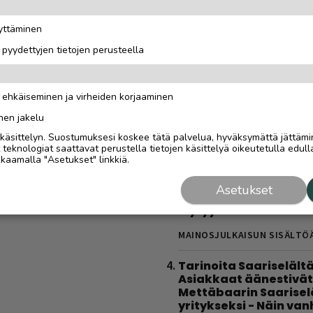
todellinen oppimatka
”Halusimme itse oppi
äyttäminen
kaikki toimii”
i pyydettyjen tietojen perusteella
MAINOSJULKAISUN SISÄLTÖ
Tolkuttoman tehokas 
n ehkäiseminen ja virheiden korjaaminen
kotona – tarvitset vai
käsipainot
nen jakelu
i käsittelyn. Suostumuksesi koskee tätä palvelua, hyväksymättä jättämi
MAINOS
11.3.2024
eknologiat saattavat perustella tietojen käsittelyä oikeutetulla edulla
kaamalla "Asetukset" linkkiä.
Sähköautoilijan opas
Saariselälle – viisi
Asetukset
latauspaikkaa, joista
löytyy varmasti
MAINOSJULKAISUN SISÄLTÖ
Tarinoita Saariselältä
Asiakkaat äänestivät
Mettäbaarin Saarise
yritykseksi - Näin va