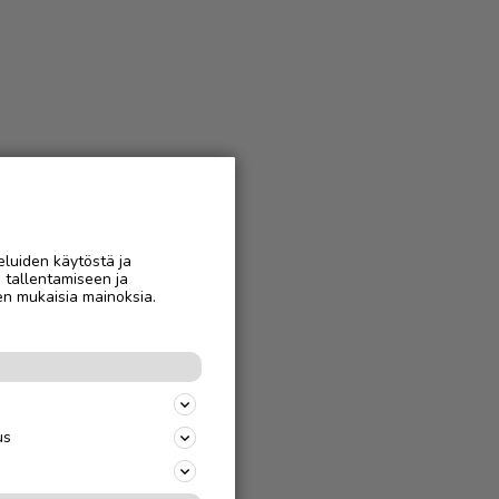
eluiden käytöstä ja
n tallentamiseen ja
en mukaisia mainoksia.
us
jäparille