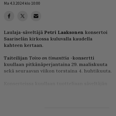
Ma 4.3.2024 klo 10:00
Laulaja-säveltäjä
Petri Laaksonen
konsertoi
Saariselän kirkossa kuluvalla kaudella
kahteen kertaan.
Taiteilijan
Toivo on timanttia
-konsertti
kuullaan pitkänäperjantaina 29. maaliskuuta
sekä seuraavan viikon torstaina 4. huhtikuuta.
Konserteissa kuullaan tuotteliaan säveltäjän
ja sielukkaan artistin r