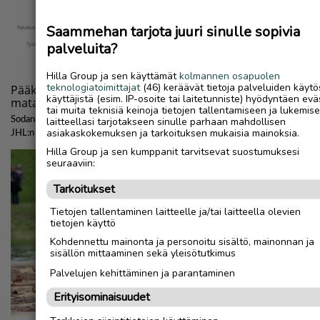
Saammehan tarjota juuri sinulle sopivia
palveluita?
Hilla Group ja sen käyttämät
kolmannen osapuolen
teknologiatoimittajat
(46) keräävät tietoja palveluiden käytö
käyttäjistä (esim. IP-osoite tai laitetunniste) hyödyntäen evä
tai muita teknisiä keinoja tietojen tallentamiseen ja lukemis
laitteellasi tarjotakseen sinulle parhaan mahdollisen
asiakaskokemuksen ja tarkoituksen mukaisia mainoksia.
Hilla Group ja sen kumppanit tarvitsevat suostumuksesi
seuraaviin:
Tarkoitukset
Tietojen tallentaminen laitteelle ja/tai laitteella olevien
tietojen käyttö
Kohdennettu mainonta ja personoitu sisältö, mainonnan ja
sisällön mittaaminen sekä yleisötutkimus
Palvelujen kehittäminen ja parantaminen
Erityisominaisuudet