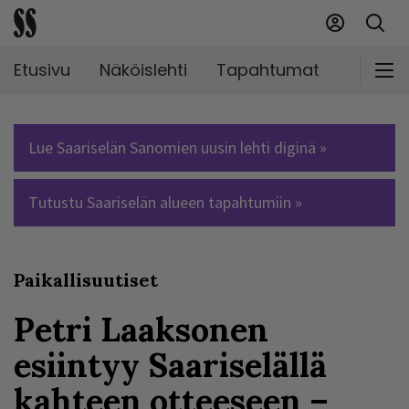
Etusivu
Näköislehti
Tapahtumat
Markki
Lue Saariselän Sanomien uusin lehti diginä »
Tutustu Saariselän alueen tapahtumiin »
Paikallisuutiset
Petri Laaksonen
esiintyy Saariselällä
kahteen otteeseen –