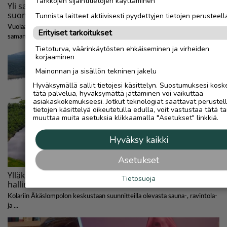
Tarkkojen sijaintitietojen käyttäminen
Tunnista laitteet aktiivisesti pyydettyjen tietojen perusteell
Erityiset tarkoitukset
Tietoturva, väärinkäytösten ehkäiseminen ja virheiden
korjaaminen
Mainonnan ja sisällön tekninen jakelu
Hyväksymällä sallit tietojesi käsittelyn. Suostumuksesi kosk
tätä palvelua, hyväksymättä jättäminen voi vaikuttaa
asiakaskokemukseesi. Jotkut teknologiat saattavat perustel
tietojen käsittelyä oikeutetulla edulla, voit vastustaa tätä ta
muuttaa muita asetuksia klikkaamalla "Asetukset" linkkiä.
Hyväksy kaikki
Asetukset
Tietosuoja