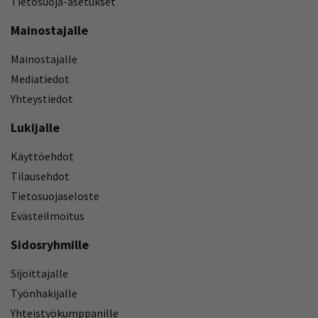
Tietosuoja-asetukset
Mainostajalle
Mainostajalle
Mediatiedot
Yhteystiedot
Lukijalle
Käyttöehdot
Tilausehdot
Tietosuojaseloste
Evästeilmoitus
Sidosryhmille
Sijoittajalle
Työnhakijalle
Yhteistyökumppanille