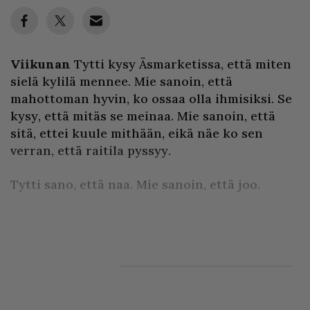
Viikunan
Tytti kysy Äsmarketissa, että miten
sielä kylilä mennee. Mie sanoin, että
mahottoman hyvin, ko ossaa olla ihmisiksi. Se
kysy, että mitäs se meinaa. Mie sanoin, että
sitä, ettei kuule mithään, eikä näe ko sen
verran, että raitila pyssyy.
Tytti sano, että naa. Mie sanoin, että joo.
Että jos vai