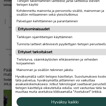
Tietojen tallentaminen laitteelle ja/tai laitteella olevien
tietojen käyttö
Kohdennettu mainonta ja personoitu sisältö, mainonnan ja
sisällön mittaaminen sekä yleisötutkimus
Palvelujen kehittäminen ja parantaminen
Erityisominaisuudet
Tarkkojen sijaintitietojen käyttäminen
Tunnista laitteet aktiivisesti pyydettyjen tietojen perusteell
Erityiset tarkoitukset
Tietoturva, väärinkäytösten ehkäiseminen ja virheiden
korjaaminen
Mainonnan ja sisällön tekninen jakelu
Hyväksymällä sallit tietojesi käsittelyn. Suostumuksesi kosk
tätä palvelua, hyväksymättä jättäminen voi vaikuttaa
asiakaskokemukseesi. Jotkut teknologiat saattavat perustel
tietojen käsittelyä oikeutetulla edulla, voit vastustaa tätä ta
muuttaa muita asetuksia klikkaamalla "Asetukset" linkkiä.
Hyväksy kaikki