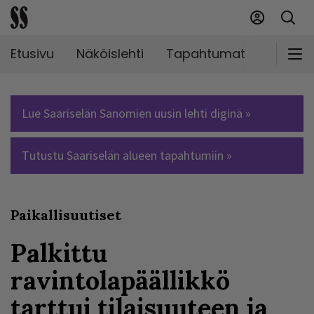
Etusivu
Näköislehti
Tapahtumat
Markki
Lue Saariselän Sanomien uusin lehti diginä »
Tutustu Saariselän alueen tapahtumiin »
Paikallisuutiset
Palkittu
ravintolapäällikkö
tarttui tilaisuuteen ja