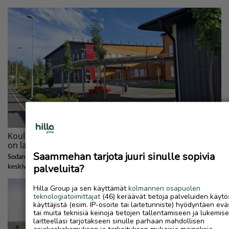
Saammehan tarjota juuri sinulle sopivia
palveluita?
Hilla Group ja sen käyttämät
kolmannen osapuolen
teknologiatoimittajat
(46) keräävät tietoja palveluiden käytö
käyttäjistä (esim. IP-osoite tai laitetunniste) hyödyntäen evä
tai muita teknisiä keinoja tietojen tallentamiseen ja lukemis
laitteellasi tarjotakseen sinulle parhaan mahdollisen
asiakaskokemuksen ja tarkoituksen mukaisia mainoksia.