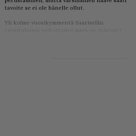
perustaminen, mutta varsinainen haave saati
tavoite se ei ole hänelle ollut.
Yli kolme vuosikymmentä Saariselän
ravintoloissa vaikuttanut mies on viihtynyt
erinomaisesti kaikilla työ