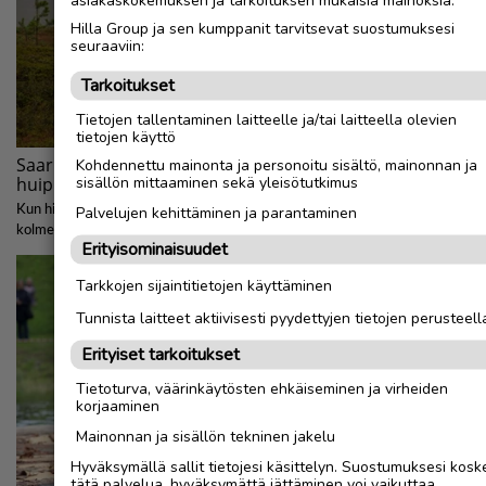
Hilla Group ja sen kumppanit tarvitsevat suostumuksesi
seuraaviin:
Tarkoitukset
Tietojen tallentaminen laitteelle ja/tai laitteella olevien
tietojen käyttö
Kohdennettu mainonta ja personoitu sisältö, mainonnan ja
sisällön mittaaminen sekä yleisötutkimus
Palvelujen kehittäminen ja parantaminen
Erityisominaisuudet
Tarkkojen sijaintitietojen käyttäminen
Tunnista laitteet aktiivisesti pyydettyjen tietojen perusteell
Erityiset tarkoitukset
Tietoturva, väärinkäytösten ehkäiseminen ja virheiden
korjaaminen
Mainonnan ja sisällön tekninen jakelu
Hyväksymällä sallit tietojesi käsittelyn. Suostumuksesi kosk
tätä palvelua, hyväksymättä jättäminen voi vaikuttaa