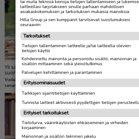
tai muita teknisiä keinoja tietojen tallentamiseen ja lukemis
laitteellasi tarjotakseen sinulle parhaan mahdollisen
asiakaskokemuksen ja tarkoituksen mukaisia mainoksia.
Hilla Group ja sen kumppanit tarvitsevat suostumuksesi
seuraaviin:
Tarkoitukset
Tietojen tallentaminen laitteelle ja/tai laitteella olevien
tietojen käyttö
Kohdennettu mainonta ja personoitu sisältö, mainonnan ja
sisällön mittaaminen sekä yleisötutkimus
Palvelujen kehittäminen ja parantaminen
Erityisominaisuudet
Tarkkojen sijaintitietojen käyttäminen
Tunnista laitteet aktiivisesti pyydettyjen tietojen perusteell
Erityiset tarkoitukset
Tietoturva, väärinkäytösten ehkäiseminen ja virheiden
korjaaminen
Mainonnan ja sisällön tekninen jakelu