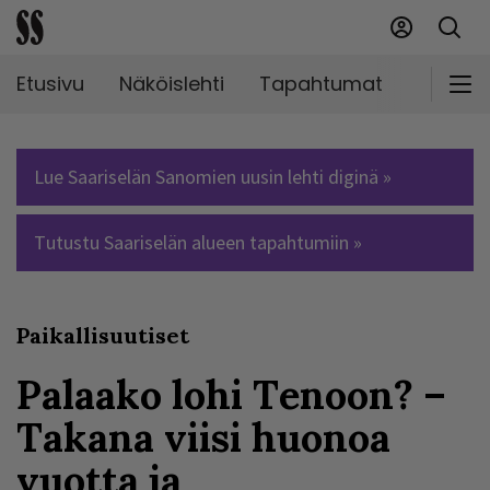
Etusivu
Näköislehti
Tapahtumat
Markki
Lue Saariselän Sanomien uusin lehti diginä »
Tutustu Saariselän alueen tapahtumiin »
Paikallisuutiset
Palaako lohi Tenoon? –
Takana viisi huonoa
vuotta ja