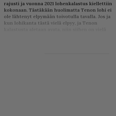
rajusti ja vuonna 2021 lohenkalastus kiellettiin
kokonaan. Tästäkään huolimatta Tenon lohi ei
ole lähtenyt elpymään toivotulla tavalla. Jos ja
kun lohikanta tästä vielä elpyy, ja Tenon
kalastusta aletaan avata, niin siihen on vielä
pitkä matka, että lohitur