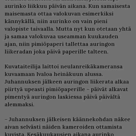
aurinko liikkuu päivän aikana. Kun samaisesta
maisemasta ottaa valokuvan esimerkiksi
kännykällä, niin aurinko on vain pieni
valopiste taivaalla. Mutta nyt kun otetaan yhtä
ja samaa valokuvaa useamman kuukauden
ajan, niin pimiöpaperi tallettaa auringon
liikeradan joka päivä paperille talteen.
Kuvataiteilija laittoi neulanreikäkameransa
kuvaamaan Ivaloa heinäkuun alussa.
Juhannuksen jälkeen auringon liikerata alkaa
piirtyä upeasti pimiöpaperille – päivät alkavat
pimentyä auringon laskiessa päivä päivältä
alemmaksi.
– Juhannuksen jälkeisen käännekohdan näkee
aivan selvästi näiden kameroiden ottamista
kuvista. Kesäkuukausien aikana aurinko