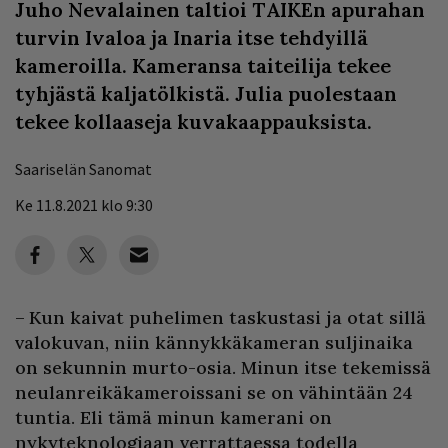
Juho Nevalainen taltioi TAIKEn apurahan
turvin Ivaloa ja Inaria itse tehdyillä
kameroilla. Kameransa taiteilija tekee
tyhjästä kaljatölkistä. Julia puolestaan
tekee kollaaseja kuvakaappauksista.
Saariselän Sanomat
Ke 11.8.2021 klo 9:30
– Kun kaivat puhelimen taskustasi ja otat sillä
valokuvan, niin kännykkäkameran suljinaika
on sekunnin murto-osia. Minun itse tekemissä
neulanreikäkameroissani se on vähintään 24
tuntia. Eli tämä minun kamerani on
nykyteknologiaan verrattaessa todella