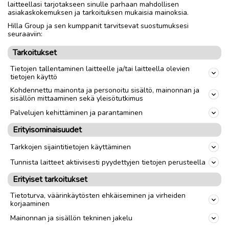
laitteellasi tarjotakseen sinulle parhaan mahdollisen
aika tuppaa välillä käymään hyvin pitkäksi.
asiakaskokemuksen ja tarkoituksen mukaisia mainoksia.
Pari kesää sitten maalaaminen alkoi maistua
Hilla Group ja sen kumppanit tarvitsevat suostumuksesi
jo hieman puulta, ja halusin kehittää itselleni
seuraaviin:
jotain uutta tekemistä. Avasin Photoshopin, ja
Tarkoitukset
aloin lätkiä erilaisia kuvia yhteen. Kohta
Tietojen tallentaminen laitteelle ja/tai laitteella olevien
huomasin, että tämä kollaasien tekeminen on
tietojen käyttö
aika mukavaa, ja hyvin koukuttavaa hommaa.
Kohdennettu mainonta ja personoitu sisältö, mainonnan ja
sisällön mittaaminen sekä yleisötutkimus
Julia harrastaa videopelejä. Innokas peluri
Palvelujen kehittäminen ja parantaminen
kokoaakin taideteoksensa videopelien
Erityisominaisuudet
kuvakaappauksista.
Tarkkojen sijaintitietojen käyttäminen
– Kun materiaali tulee pelattavien pelien
Tunnista laitteet aktiivisesti pyydettyjen tietojen perusteella
kuvakaappauksista, niin minun on helppo
Erityiset tarkoitukset
vaikuttaa siihen, millaisia värejä ja muotoja
Tietoturva, väärinkäytösten ehkäiseminen ja virheiden
haluan teokseeni. Kuvakaappauksia saa hyvin
korjaaminen
paljon lyhyessäkin ajassa, joten materiaalin
Mainonnan ja sisällön tekninen jakelu
keräykseen ei tarvitse kuluttaa hirveästi