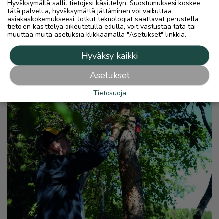
Hyväksymällä sallit tietojesi käsittelyn. Suostumuksesi koskee
työtunteja. Kun pelaa muutaman tunnin, niin
tätä palvelua, hyväksymättä jättäminen voi vaikuttaa
siitä saa laajan kirjaston kuvia käyttöön.
asiakaskokemukseesi. Jotkut teknologiat saattavat perustella
tietojen käsittelyä oikeutetulla edulla, voit vastustaa tätä tai
Yhden kollaasin tekemiseen minulla menee
muuttaa muita asetuksia klikkaamalla "Asetukset" linkkiä.
noin kolme työpäivää.
Hyväksy kaikki
Ville Vaarala
Asetukset
Tietosuoja