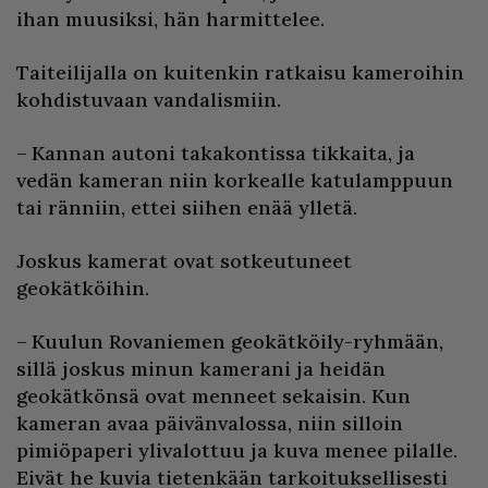
ihan muusiksi, hän harmittelee.
Taiteilijalla on kuitenkin ratkaisu kameroihin
kohdistuvaan vandalismiin.
– Kannan autoni takakontissa tikkaita, ja
vedän kameran niin korkealle katulamppuun
tai ränniin, ettei siihen enää ylletä.
Joskus kamerat ovat sotkeutuneet
geokätköihin.
– Kuulun Rovaniemen geokätköily-ryhmään,
sillä joskus minun kamerani ja heidän
geokätkönsä ovat menneet sekaisin. Kun
kameran avaa päivänvalossa, niin silloin
pimiöpaperi ylivalottuu ja kuva menee pilalle.
Eivät he kuvia tietenkään tarkoituksellisesti