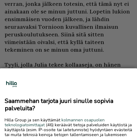
verran, jonka jälkeen totesin, että tämä nyt ei
ainakaan ole se minun juttuni. Lopetin lukion
ensimmäisen vuoden jälkeen, ja lähdin
seuraavaksi Tornioon kuvallisen ilmaisun
peruskoulutukseen. Siinä sitä sitten
viimeistään oivalsi, että kyllä taiteen
tekeminen on se minun oma juttuni.
Tyyli, jolla Julia tekee kollaaseja, on hänen
itsensä kehittämä.
– Luulen, että maailmasta löytyy varmasti joku
muukin, joka tekee kollaaseja samalla tyylillä
Saammehan tarjota juuri sinulle sopivia
kuin minä. Mutta ainakaan vielä en ole
palveluita?
vastaavanlaisiin teoksiin törmännyt, taiteilija
pohdiskelee.
Hilla Group ja sen käyttämät
kolmannen osapuolen
teknologiatoimittajat
(46) keräävät tietoja palveluiden käytöstä ja
käyttäjistä (esim. IP-osoite tai laitetunniste) hyödyntäen evästeitä
– Minä tosiaan vietän kesäni täällä Ivalossa, ja
tai muita teknisiä keinoja tietojen tallentamiseen ja lukemiseen