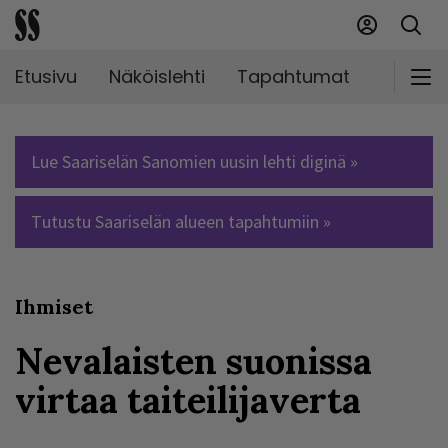
Etusivu
Näköislehti
Tapahtumat
Markki
Lue Saariselän Sanomien uusin lehti diginä »
Tutustu Saariselän alueen tapahtumiin »
Ihmiset
Nevalaisten suonissa
virtaa taiteilijaverta