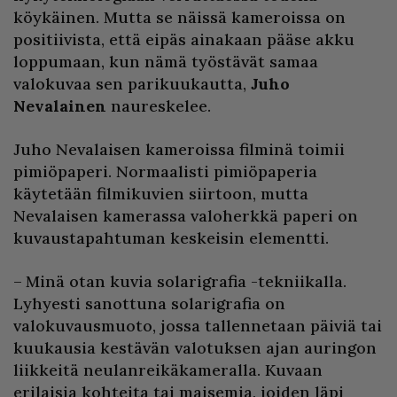
köykäinen. Mutta se näissä kameroissa on
positiivista, että eipäs ainakaan pääse akku
loppumaan, kun nämä työstävät samaa
valokuvaa sen parikuukautta,
Juho
Nevalainen
naureskelee.
Juho Nevalaisen kameroissa filminä toimii
pimiöpaperi. Normaalisti pimiöpaperia
käytetään filmikuvien siirtoon, mutta
Nevalaisen kamerassa valoherkkä paperi on
kuvaustapahtuman keskeisin elementti.
– Minä otan kuvia solarigrafia -tekniikalla.
Lyhyesti sanottuna solarigrafia on
valokuvausmuoto, jossa tallennetaan päiviä tai
kuukausia kestävän valotuksen ajan auringon
liikkeitä neulanreikäkameralla. Kuvaan
erilaisia kohteita tai maisemia, joiden läpi