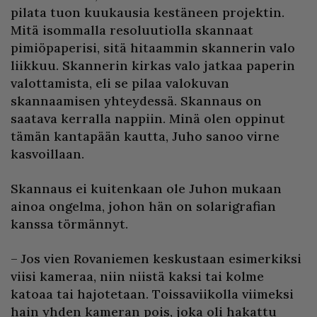
pilata tuon kuukausia kestäneen projektin.
Mitä isommalla resoluutiolla skannaat
pimiöpaperisi, sitä hitaammin skannerin valo
liikkuu. Skannerin kirkas valo jatkaa paperin
valottamista, eli se pilaa valokuvan
skannaamisen yhteydessä. Skannaus on
saatava kerralla nappiin. Minä olen oppinut
tämän kantapään kautta, Juho sanoo virne
kasvoillaan.
Skannaus ei kuitenkaan ole Juhon mukaan
ainoa ongelma, johon hän on solarigrafian
kanssa törmännyt.
– Jos vien Rovaniemen keskustaan esimerkiksi
viisi kameraa, niin niistä kaksi tai kolme
katoaa tai hajotetaan. Toissaviikolla viimeksi
hain yhden kameran pois, joka oli hakattu