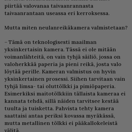
piirtää valovanaa taivaanrannasta
taivaanrantaan useassa eri kerroksessa.
Mutta miten neulanreikäkamera valmistetaan?
– Tämä on teknologisesti maailman
yksinkertaisin kamera. Tässä ei ole mitään
voimanlähteitä, on vain tyhjä säiliö, jossa on
valoherkkää paperia ja pieni reikä, josta valo
löytää perille. Kameran valmistus on hyvin
yksinkertainen prosessi. Siihen tarvitaan vain
tyhjä limsa- tai oluttölkki ja pimiöpaperia.
Esimerkiksi maitotölkkiin tällaista kameraa ei
kannata tehdä, sillä näiden tarvitsee kestää
tuulta ja tuisketta. Pahvista tehty kamera
saattaisi antaa periksi kovassa myräkässä,
mutta metallinen tölkki ei pääkallokeleistä
välitä.