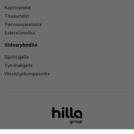
Käyttöehdot
Tilausehdot
Tietosuojaseloste
Evästeilmoitus
Sidosryhmille
Sijoittajalle
Työnhakijalle
Yhteistyökumppanille