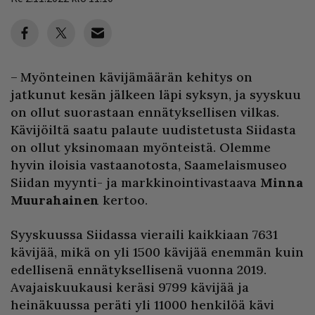
– Myönteinen kävijämäärän kehitys on
jatkunut kesän jälkeen läpi syksyn, ja syyskuu
on ollut suorastaan ennätyksellisen vilkas.
Kävijöiltä saatu palaute uudistetusta Siidasta
on ollut yksinomaan myönteistä. Olemme
hyvin iloisia vastaanotosta, Saamelaismuseo
Siidan myynti- ja markkinointivastaava
Minna
Muurahainen
kertoo.
Syyskuussa Siidassa vieraili kaikkiaan 7631
kävijää, mikä on yli 1500 kävijää enemmän kuin
edellisenä ennätyksellisenä vuonna 2019.
Avajaiskuukausi keräsi 9799 kävijää ja
heinäkuussa peräti yli 11000 henkilöä kävi