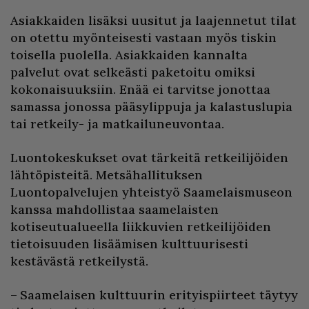
Asiakkaiden lisäksi uusitut ja laajennetut tilat
on otettu myönteisesti vastaan myös tiskin
toisella puolella. Asiakkaiden kannalta
palvelut ovat selkeästi paketoitu omiksi
kokonaisuuksiin. Enää ei tarvitse jonottaa
samassa jonossa pääsylippuja ja kalastuslupia
tai retkeily- ja matkailuneuvontaa.
Luontokeskukset ovat tärkeitä retkeilijöiden
lähtöpisteitä. Metsähallituksen
Luontopalvelujen yhteistyö Saamelaismuseon
kanssa mahdollistaa saamelaisten
kotiseutualueella liikkuvien retkeilijöiden
tietoisuuden lisäämisen kulttuurisesti
kestävästä retkeilystä.
– Saamelaisen kulttuurin erityispiirteet täytyy