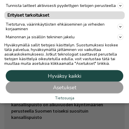
Saamelaismuseosäätiö. Saamelaismuseosäätiön
Tunnista laitteet aktiivisesti pyydettyjen tietojen perusteella
tehtävänä on tukea ja edistää saamelaisten
Erityiset tarkoitukset
kansallista kulttuuria. Saamelaismuseosäätiö
omistaa Saamelaismuseon esine-, valokuva-,
Tietoturva, väärinkäytösten ehkäiseminen ja virheiden
korjaaminen
käsikirjasto- ja taidekokoelmat, kaksi ulkomuseota
ja arkiston. Se ylläpitää ja ohjaa Saamelaismuseota
Mainonnan ja sisällön tekninen jakelu
ja sen toimintaa ja harjoittaa museoalan
Hyväksymällä sallit tietojesi käsittelyn. Suostumuksesi koskee
yhteistyötä saamelaisten kotiseutualueella,
tätä palvelua, hyväksymättä jättäminen voi vaikuttaa
asiakaskokemukseesi. Jotkut teknologiat saattavat perustella
Suomessa ja kansainvälisesti.
tietojen käsittelyä oikeutetulla edulla, voit vastustaa tätä tai
muuttaa muita asetuksia klikkaamalla "Asetukset" linkkiä.
Siidan lähialueella Pohjois-Lapissa ovat
Metsähallituksen Luontopalvelujen hoitamat
Hyväksy kaikki
Lemmenjoen sekä Urho Kekkosen kansallispuistot,
viisi erämaata (Muotka, Paistunturi, Kaldoaivi,
Asetukset
Vätsäri ja Hammastunturi), Kevon luonnonpuisto
Tietosuoja
sekä erämainen Inarijärven alue. Urho Kekkosen
kansallispuisto on alkuvuoden käyntimäärien
perusteella Suomen toiseksi suosituin
kansallispuisto