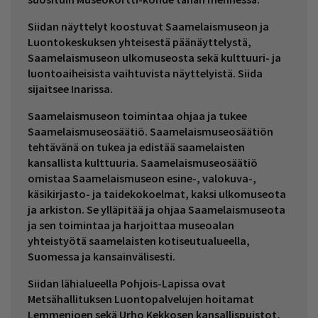
Siidan näyttelyt koostuvat Saamelaismuseon ja
Luontokeskuksen yhteisestä päänäyttelystä,
Saamelaismuseon ulkomuseosta sekä kulttuuri- ja
luontoaiheisista vaihtuvista näyttelyistä. Siida
sijaitsee Inarissa.
Saamelaismuseon toimintaa ohjaa ja tukee
Saamelaismuseosäätiö. Saamelaismuseosäätiön
tehtävänä on tukea ja edistää saamelaisten
kansallista kulttuuria. Saamelaismuseosäätiö
omistaa Saamelaismuseon esine-, valokuva-,
käsikirjasto- ja taidekokoelmat, kaksi ulkomuseota
ja arkiston. Se ylläpitää ja ohjaa Saamelaismuseota
ja sen toimintaa ja harjoittaa museoalan
yhteistyötä saamelaisten kotiseutualueella,
Suomessa ja kansainvälisesti.
Siidan lähialueella Pohjois-Lapissa ovat
Metsähallituksen Luontopalvelujen hoitamat
Lemmenjoen sekä Urho Kekkosen kansallispuistot,