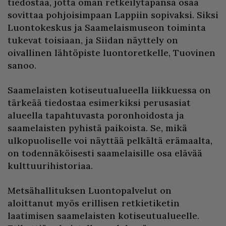
tiedostaa, jotta oman retkeilytapansa osaa
sovittaa pohjoisimpaan Lappiin sopivaksi. Siksi
Luontokeskus ja Saamelaismuseon toiminta
tukevat toisiaan, ja Siidan näyttely on
oivallinen lähtöpiste luontoretkelle, Tuovinen
sanoo.
Saamelaisten kotiseutualueella liikkuessa on
tärkeää tiedostaa esimerkiksi perusasiat
alueella tapahtuvasta poronhoidosta ja
saamelaisten pyhistä paikoista. Se, mikä
ulkopuoliselle voi näyttää pelkältä erämaalta,
on todennäköisesti saamelaisille osa elävää
kulttuurihistoriaa.
Metsähallituksen Luontopalvelut on
aloittanut myös erillisen retkietiketin
laatimisen saamelaisten kotiseutualueelle.