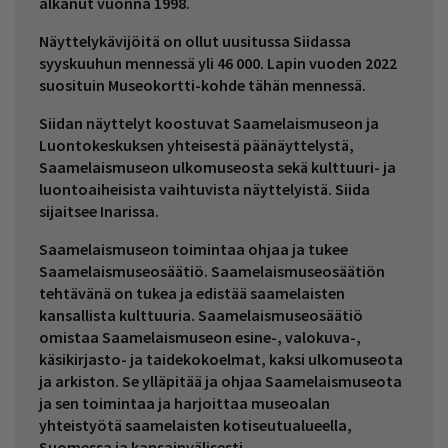
alkanut vuonna 1998.
Näyttelykävijöitä on ollut uusitussa Siidassa
syyskuuhun mennessä yli 46 000. Lapin vuoden 2022
suosituin Museokortti-kohde tähän mennessä.
Siidan näyttelyt koostuvat Saamelaismuseon ja
Luontokeskuksen yhteisestä päänäyttelystä,
Saamelaismuseon ulkomuseosta sekä kulttuuri- ja
luontoaiheisista vaihtuvista näyttelyistä. Siida
sijaitsee Inarissa.
Saamelaismuseon toimintaa ohjaa ja tukee
Saamelaismuseosäätiö. Saamelaismuseosäätiön
tehtävänä on tukea ja edistää saamelaisten
kansallista kulttuuria. Saamelaismuseosäätiö
omistaa Saamelaismuseon esine-, valokuva-,
käsikirjasto- ja taidekokoelmat, kaksi ulkomuseota
ja arkiston. Se ylläpitää ja ohjaa Saamelaismuseota
ja sen toimintaa ja harjoittaa museoalan
yhteistyötä saamelaisten kotiseutualueella,
Suomessa ja kansainvälisesti.