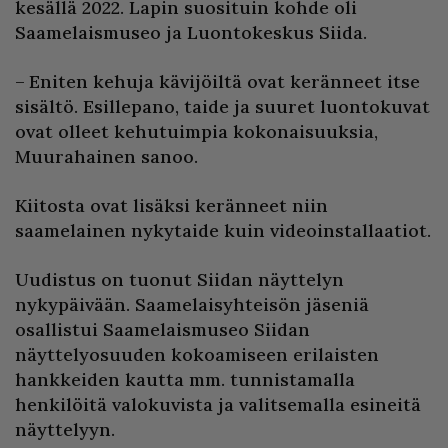
kesällä 2022. Lapin suosituin kohde oli
Saamelaismuseo ja Luontokeskus Siida.
– Eniten kehuja kävijöiltä ovat keränneet itse
sisältö. Esillepano, taide ja suuret luontokuvat
ovat olleet kehutuimpia kokonaisuuksia,
Muurahainen sanoo.
Kiitosta ovat lisäksi keränneet niin
saamelainen nykytaide kuin videoinstallaatiot.
Uudistus on tuonut Siidan näyttelyn
nykypäivään. Saamelaisyhteisön jäseniä
osallistui Saamelaismuseo Siidan
näyttelyosuuden kokoamiseen erilaisten
hankkeiden kautta mm. tunnistamalla
henkilöitä valokuvista ja valitsemalla esineitä
näyttelyyn.