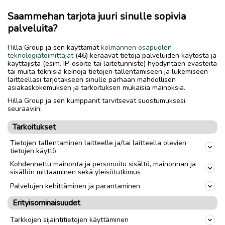
Saamelaismuseo Siida aloitti toimintansa
ulkomuseona 1960-luvulla. Saamelaismuseon ja
Saammehan tarjota juuri sinulle sopivia
Luontokeskuksen nykyisen kaltainen toiminta on
palveluita?
alkanut vuonna 1998.
Hilla Group ja sen käyttämät
kolmannen osapuolen
Uusittu ja laajennettu Siida avattiin 1.6.2022.
teknologiatoimittajat
(46) keräävät tietoja palveluiden käytöstä ja
käyttäjistä (esim. IP-osoite tai laitetunniste) hyödyntäen evästeitä
Saamelaismuseo Siida aloitti toimintansa
tai muita teknisiä keinoja tietojen tallentamiseen ja lukemiseen
ulkomuseona 1960-luvulla. Saamelaismuseon ja
laitteellasi tarjotakseen sinulle parhaan mahdollisen
asiakaskokemuksen ja tarkoituksen mukaisia mainoksia.
Luontokeskuksen nykyisen kaltainen toiminta on
alkanut vuonna 1998.
Hilla Group ja sen kumppanit tarvitsevat suostumuksesi
seuraaviin:
Näyttelykävijöitä on ollut uusitussa Siidassa
Tarkoitukset
syyskuuhun mennessä yli 46 000. Lapin vuoden 2022
suosituin Museokortti-kohde tähän mennessä.
Tietojen tallentaminen laitteelle ja/tai laitteella olevien
tietojen käyttö
Siidan näyttelyt koostuvat Saamelaismuseon ja
Kohdennettu mainonta ja personoitu sisältö, mainonnan ja
Luontokeskuksen yhteisestä päänäyttelystä,
sisällön mittaaminen sekä yleisötutkimus
Saamelaismuseon ulkomuseosta sekä kulttuuri- ja
Palvelujen kehittäminen ja parantaminen
luontoaiheisista vaihtuvista näyttelyistä. Siida
Erityisominaisuudet
sijaitsee Inarissa.
Tarkkojen sijaintitietojen käyttäminen
Saamelaismuseon toimintaa ohjaa ja tukee