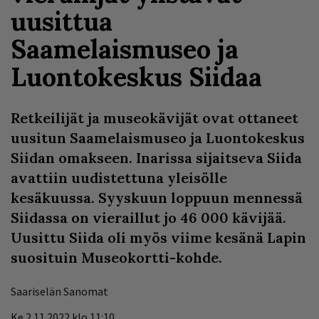
uusittua
Saamelaismuseo ja
Luontokeskus Siidaa
Retkeilijät ja museokävijät ovat ottaneet
uusitun Saamelaismuseo ja Luontokeskus
Siidan omakseen. Inarissa sijaitseva Siida
avattiin uudistettuna yleisölle
kesäkuussa. Syyskuun loppuun mennessä
Siidassa on vieraillut jo 46 000 kävijää.
Uusittu Siida oli myös viime kesänä Lapin
suosituin Museokortti-kohde.
Saariselän Sanomat
Ke 2.11.2022 klo 11:10