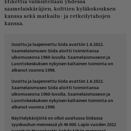
Etikettiä valmistellaan yhdessä
saamelaiskäräjien, kolttien kyläkokouksen
kanssa sekä matkailu- ja retkeilytahojen
kanssa.
Uusittu ja laajennettu Siida avattiin 1.6.2022.
Saamelaismuseo Siida aloitti toimintansa
ulkomuseona 1960-luvulla. Saamelaismuseon ja
Luontokeskuksen nykyisen kaltainen toiminta on
alkanut vuonna 1998.
Uusittu ja laajennettu Siida avattiin 1.6.2022.
Saamelaismuseo Siida aloitti toimintansa
ulkomuseona 1960-luvulla. Saamelaismuseon ja
Luontokeskuksen nykyisen kaltainen toiminta on
alkanut vuonna 1998.
Näyttelykävijöitä on ollut uusitussa Siidassa
syyskuuhun mennessä yli 46 000. Lapin vuoden 2022
suosituin Museokortti-kohde tähän mennessä.