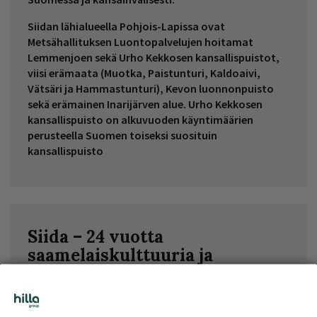
Siidan lähialueella Pohjois-Lapissa ovat
Metsähallituksen Luontopalvelujen hoitamat
Lemmenjoen sekä Urho Kekkosen kansallispuistot,
viisi erämaata (Muotka, Paistunturi, Kaldoaivi,
Vätsäri ja Hammastunturi), Kevon luonnonpuisto
sekä erämainen Inarijärven alue. Urho Kekkosen
kansallispuisto on alkuvuoden käyntimäärien
perusteella Suomen toiseksi suosituin
kansallispuisto
Siida – 24 vuotta
saamelaiskulttuuria ja
retkeilyneuvontaa
Uusittu ja laajennettu Siida avattiin 1.6.2022.