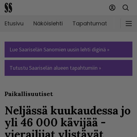
Etusivu
Näköislehti
Tapahtumat
Markki
Lue Saariselän Sanomien uusin lehti diginä »
Tutustu Saariselän alueen tapahtumiin »
Paikallisuutiset
Neljässä kuukaudessa jo
yli 46 000 kävijää -
vierailijat ylistävät