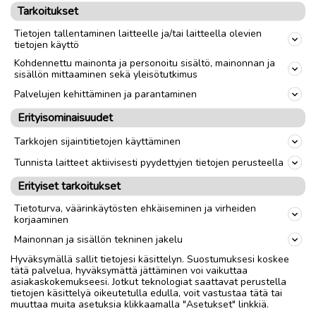
tarjoamaan hyvän tuotteen asiakkaalle,
Tarkoitukset
Ohenoja ja Veltson toteavat.
Tietojen tallentaminen laitteelle ja/tai laitteella olevien
tietojen käyttö
Loppujen lopuksi onnistuneen
Kohdennettu mainonta ja personoitu sisältö, mainonnan ja
asiakaskokemuksen resepti on melko simppeli:
sisällön mittaaminen sekä yleisötutkimus
asiakkaat tulevat takaisin kaikkein varmimmin
Palvelujen kehittäminen ja parantaminen
silloin, kun tuote on laadukas ja palvelu pelaa.
Erityisominaisuudet
Tarkkojen sijaintitietojen käyttäminen
PAIKALLISUUTISET
Tunnista laitteet aktiivisesti pyydettyjen tietojen perusteella
Erityiset tarkoitukset
Tietoturva, väärinkäytösten ehkäiseminen ja virheiden
Ilmoita asiavirheestä
korjaaminen
Mainonnan ja sisällön tekninen jakelu
Hyväksymällä sallit tietojesi käsittelyn. Suostumuksesi koskee
tätä palvelua, hyväksymättä jättäminen voi vaikuttaa
asiakaskokemukseesi. Jotkut teknologiat saattavat perustella
tietojen käsittelyä oikeutetulla edulla, voit vastustaa tätä tai
muuttaa muita asetuksia klikkaamalla "Asetukset" linkkiä.