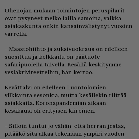
Ohenojan mukaan toimintojen peruspilarit
ovat pysyneet melko lailla samoina, vaikka
asiakaskunta onkin kansainvälistynyt vuosien
varrella.
– Maastohiihto ja suksivuokraus on edelleen
suosittua ja kelkkailu on päätuote
safaripuolella talvella. Kesällä keskitymme
vesiaktiviteetteihin, hän kertoo.
Kevättalvi on edelleen Luontolomien
vilkkainta sesonkia, mutta kesällekin riittää
asiakkaita. Koronapandemian aikaan
kesäkausi oli erityisen kiireinen.
– Silloin tuntui jo vähän, että herran jestas,
pitääkö sitä alkaa tekemään ympäri vuoden