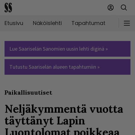
Etusivu
Näköislehti
Tapahtumat
Markki
Lue Saariselän Sanomien uusin lehti diginä »
Tutustu Saariselän alueen tapahtumiin »
Paikallisuutiset
Neljäkymmentä vuotta
täyttänyt Lapin
Luontolomat poikkeaa