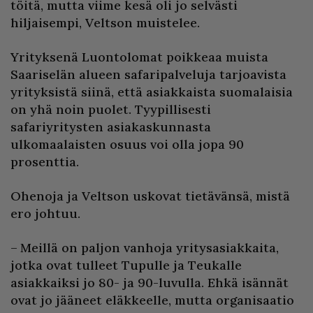
töitä, mutta viime kesä oli jo selvästi
hiljaisempi, Veltson muistelee.
Yrityksenä Luontolomat poikkeaa muista
Saariselän alueen safaripalveluja tarjoavista
yrityksistä siinä, että asiakkaista suomalaisia
on yhä noin puolet. Tyypillisesti
safariyritysten asiakaskunnasta
ulkomaalaisten osuus voi olla jopa 90
prosenttia.
Ohenoja ja Veltson uskovat tietävänsä, mistä
ero johtuu.
– Meillä on paljon vanhoja yritysasiakkaita,
jotka ovat tulleet Tupulle ja Teukalle
asiakkaiksi jo 80- ja 90-luvulla. Ehkä isännät
ovat jo jääneet eläkkeelle, mutta organisaatio