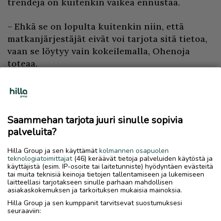
trendejä on kuitenkin vaikea ennustaa.
– Ehkä se on lopulta kuitenkin niin, että
matkanjärjestäjät eivät voi tarjota sitä tietoa,
vaan se löytyy vain kokeilemalla, Ohenoja
toteaa.
Vaikka ajan hermolla pysyminen on tärkeää,
Luontolomissa aiotaan silti myös
tulevaisuudessa keskittyä siihen, mikä osataan
Saammehan tarjota juuri sinulle sopivia
parhaiten. Lisäksi opaspalveluja ostetaan
palveluita?
tutuilta oppailta ja esimerkiksi huskysafarien
ja porotarhavierailujen osalta yhteistyötä
Hilla Group ja sen käyttämät
kolmannen osapuolen
teknologiatoimittajat
(46) keräävät tietoja palveluiden käytöstä ja
tehdään muiden paikallisten yritysten kanssa.
käyttäjistä (esim. IP-osoite tai laitetunniste) hyödyntäen evästeitä
tai muita teknisiä keinoja tietojen tallentamiseen ja lukemiseen
laitteellasi tarjotakseen sinulle parhaan mahdollisen
– Itse ei pysty tekemään kaikkea, eikä siinä ole
asiakaskokemuksen ja tarkoituksen mukaisia mainoksia.
mitään järkeä. Siksi tarvitaan
Hilla Group ja sen kumppanit tarvitsevat suostumuksesi
yhteistyökumppaneita, jotta pystyy
seuraaviin: