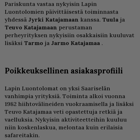
Pariskunta vastaa nykyisin Lapin
Luontolomien päivittäisestä toiminnasta
yhdessä
Jyrki Katajamaan
kanssa.
Tuula
ja
Teuvo Katajamaan
perustaman
perheyrityksen nykyisiin osakkaisiin kuuluvat
lisäksi
Tarmo
ja
Jarmo Katajamaa
.
Poikkeuksellinen asiakasprofiili
Lapin Luontolomat on yksi Saariselän
vanhimpia yrityksiä. Toiminta alkoi vuonna
1982 hiihtovälineiden vuokraamisella ja lisäksi
Teuvo Katajamaa veti opastettuja retkiä ja
vaelluksia. Nykyisin aktiviteetteihin kuuluu
niin koskenlaskua, melontaa kuin erilaisia
safareitakin.