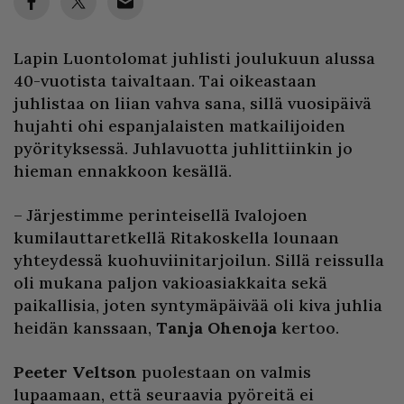
Lapin Luontolomat juhlisti joulukuun alussa
40-vuotista taivaltaan. Tai oikeastaan
juhlistaa on liian vahva sana, sillä vuosipäivä
hujahti ohi espanjalaisten matkailijoiden
pyörityksessä. Juhlavuotta juhlittiinkin jo
hieman ennakkoon kesällä.
– Järjestimme perinteisellä Ivalojoen
kumilauttaretkellä Ritakoskella lounaan
yhteydessä kuohuviinitarjoilun. Sillä reissulla
oli mukana paljon vakioasiakkaita sekä
paikallisia, joten syntymäpäivää oli kiva juhlia
heidän kanssaan,
Tanja Ohenoja
kertoo.
Peeter Veltson
puolestaan on valmis
lupaamaan, että seuraavia pyöreitä ei