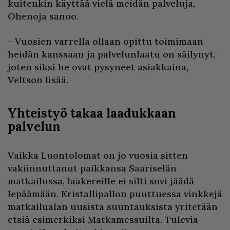
kuitenkin käyttää vielä meidän palveluja,
Ohenoja sanoo.
– Vuosien varrella ollaan opittu toimimaan
heidän kanssaan ja palvelunlaatu on säilynyt,
joten siksi he ovat pysyneet asiakkaina,
Veltson lisää.
Yhteistyö takaa laadukkaan
palvelun
Vaikka Luontolomat on jo vuosia sitten
vakiinnuttanut paikkansa Saariselän
matkailussa, laakereille ei silti sovi jäädä
lepäämään. Kristallipallon puuttuessa vinkkejä
matkailualan uusista suuntauksista yritetään
etsiä esimerkiksi Matkamessuilta. Tulevia