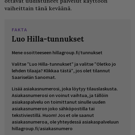
ottavat uudistuneet palvelut käyttöön
vaiheittain tänä keväänä.
FAKTA
Luo Hilla-tunnukset
Mene osoitteeseen hillagroup.fi/tunnukset
Valitse ”Luo Hilla-tunnukset” ja valitse ”Oletko jo
lehden tilaaja? Klikkaa tästä”, jos olet tilannut
Saariselän Sanomat.
Lisää asiakasnumerosi, joka löytyy tilauslaskusta.
Asiakasnumerosi on voinut vaihtua, ja tällöin
asiakaspalvelu on toimittanut sinulle uuden
asiakasnumeron joko sähköpostilla tai
tekstiviestillä. Huom! Jos et ole saanut
asiakasnumeroa, ole yhteydessä asiakaspalveluun
hillagroup.fi/asiakasnumero