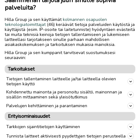
palveluita?
Lue myös
Hilla Group ja sen käyttämät
kolmannen osapuolen
teknologiatoimittajat
(46) keräävät tietoja palveluiden käytöstä ja
käyttäjistä (esim. IP-osoite tai laitetunniste) hyödyntäen evästeitä
tai muita teknisiä keinoja tietojen tallentamiseen ja lukemiseen
laitteellasi tarjotakseen sinulle parhaan mahdollisen
asiakaskokemuksen ja tarkoituksen mukaisia mainoksia.
Hilla Group ja sen kumppanit tarvitsevat suostumuksesi
seuraaviin:
Tarkoitukset
Tietojen tallentaminen laitteelle ja/tai laitteella olevien
tietojen käyttö
Kohdennettu mainonta ja personoitu sisältö, mainonnan ja
sisällön mittaaminen sekä yleisötutkimus
Palvelujen kehittäminen ja parantaminen
Erityisominaisuudet
Tarkkojen sijaintitietojen käyttäminen
Tunnista laitteet aktiivisesti pyydettyjen tietojen perusteella