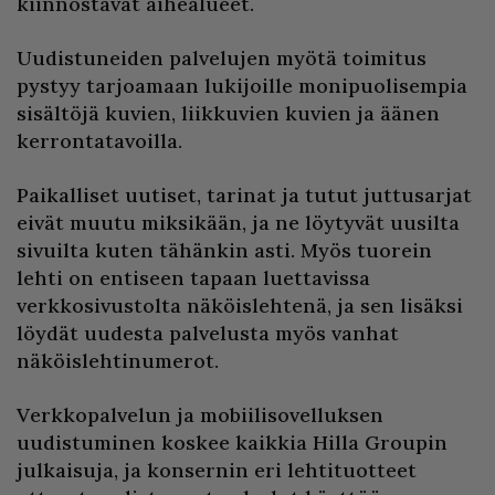
kiinnostavat aihealueet.
Uudistuneiden palvelujen myötä toimitus
pystyy tarjoamaan lukijoille monipuolisempia
sisältöjä kuvien, liikkuvien kuvien ja äänen
kerrontatavoilla.
Paikalliset uutiset, tarinat ja tutut juttusarjat
eivät muutu miksikään, ja ne löytyvät uusilta
sivuilta kuten tähänkin asti. Myös tuorein
lehti on entiseen tapaan luettavissa
verkkosivustolta näköislehtenä, ja sen lisäksi
löydät uudesta palvelusta myös vanhat
näköislehtinumerot.
Verkkopalvelun ja mobiilisovelluksen
uudistuminen koskee kaikkia Hilla Groupin
julkaisuja, ja konsernin eri lehtituotteet