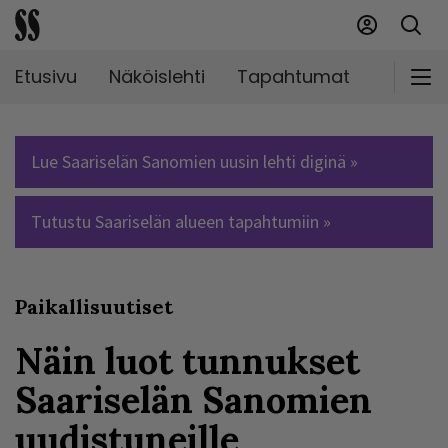
Etusivu
Näköislehti
Tapahtumat
Markki
Lue Saariselän Sanomien uusin lehti diginä »
Tutustu Saariselän alueen tapahtumiin »
Paikallisuutiset
Näin luot tunnukset
Saariselän Sanomien
uudistuneille