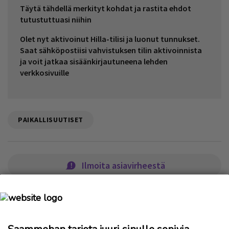
Täytä tähdellä merkityt kohdat ja rastita ehdot
tutustuttuasi niihin
Olet nyt aktivoinut Hilla-tilisi ja luonut tunnukset.
Saat sähköpostiisi vahvistuksen tilin aktivoinnista
ja voit jatkaa sisäänkirjautuneena lehden
verkkosivuille
PAIKALLISUUTISET
Ilmoita asiavirheestä
Saammehan tarjota juuri sinulle sopivia