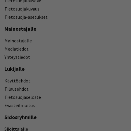
Tietosuojalauseke
Tietosuojakuvaus
Tietosuoja-asetukset
Mainostajalle
Mainostajalle
Mediatiedot
Yhteystiedot
Lukijalle
Käyttöehdot
Tilausehdot
Tietosuojaseloste
Evästeilmoitus
Sidosryhmille
Sijoittajalle