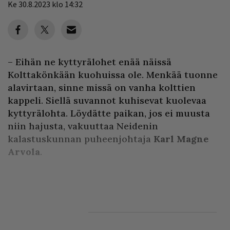
Ke 30.8.2023 klo 14:32
– Eihän ne kyttyrälohet enää näissä
Kolttakönkään kuohuissa ole. Menkää tuonne
alavirtaan, sinne missä on vanha kolttien
kappeli. Siellä suvannot kuhisevat kuolevaa
kyttyrälohta. Löydätte paikan, jos ei muusta
niin hajusta, vakuuttaa Neidenin
kalastuskunnan puheenjohtaja
Karl Magne
Arvola
.
Kävelemme