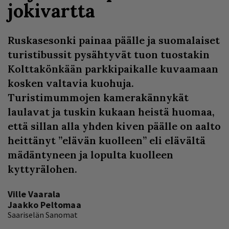
jokivartta
Ruskasesonki painaa päälle ja suomalaiset
turistibussit pysähtyvät tuon tuostakin
Kolttakönkään parkkipaikalle kuvaamaan
kosken valtavia kuohuja.
Turistimummojen kamerakännykät
laulavat ja tuskin kukaan heistä huomaa,
että sillan alla yhden kiven päälle on aalto
heittänyt ”elävän kuolleen” eli elävältä
mädäntyneen ja lopulta kuolleen
kyttyrälohen.
Ville Vaarala
Jaakko Peltomaa
Saariselän Sanomat