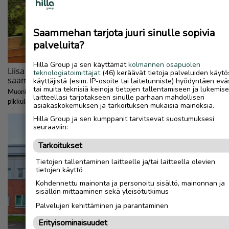
Saammehan tarjota juuri sinulle sopivia
palveluita?
Hilla Group ja sen käyttämät
kolmannen osapuolen
teknologiatoimittajat
(46) keräävät tietoja palveluiden käytö
käyttäjistä (esim. IP-osoite tai laitetunniste) hyödyntäen evä
tai muita teknisiä keinoja tietojen tallentamiseen ja lukemis
laitteellasi tarjotakseen sinulle parhaan mahdollisen
asiakaskokemuksen ja tarkoituksen mukaisia mainoksia.
Hilla Group ja sen kumppanit tarvitsevat suostumuksesi
seuraaviin:
Tarkoitukset
Tietojen tallentaminen laitteelle ja/tai laitteella olevien
tietojen käyttö
Kohdennettu mainonta ja personoitu sisältö, mainonnan ja
sisällön mittaaminen sekä yleisötutkimus
Palvelujen kehittäminen ja parantaminen
Erityisominaisuudet