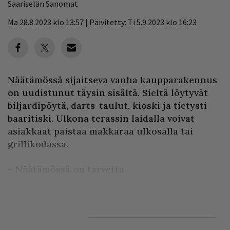
Saariselän Sanomat
Ma 28.8.2023 klo 13:57 | Päivitetty: Ti 5.9.2023 klo 16:23
Näätämössä sijaitseva vanha kaupparakennus
on uudistunut täysin sisältä. Sieltä löytyvät
biljardipöytä, darts-taulut, kioski ja tietysti
baaritiski. Ulkona terassin laidalla voivat
asiakkaat paistaa makkaraa ulkosalla tai
grillikodassa.
– Näätämössä on tarvetta
asuntovaunupaikoille ja saunalle. Muuta