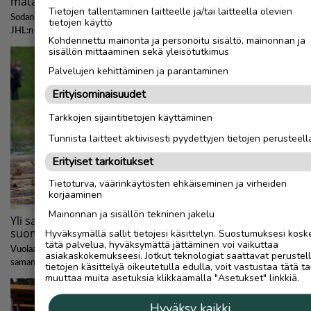
Tietojen tallentaminen laitteelle ja/tai laitteella olevien
tietojen käyttö
Kohdennettu mainonta ja personoitu sisältö, mainonnan ja
sisällön mittaaminen sekä yleisötutkimus
Palvelujen kehittäminen ja parantaminen
Erityisominaisuudet
Tarkkojen sijaintitietojen käyttäminen
Tunnista laitteet aktiivisesti pyydettyjen tietojen perusteell
Erityiset tarkoitukset
Tietoturva, väärinkäytösten ehkäiseminen ja virheiden
korjaaminen
Mainonnan ja sisällön tekninen jakelu
Hyväksymällä sallit tietojesi käsittelyn. Suostumuksesi kosk
tätä palvelua, hyväksymättä jättäminen voi vaikuttaa
asiakaskokemukseesi. Jotkut teknologiat saattavat perustel
tietojen käsittelyä oikeutetulla edulla, voit vastustaa tätä ta
muuttaa muita asetuksia klikkaamalla "Asetukset" linkkiä.
Hyväksy kaikki