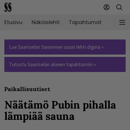
Etusivu
Näköislehti
Tapahtumat
Markki
Lue Saariselän Sanomien uusin lehti diginä »
Tutustu Saariselän alueen tapahtumiin »
Paikallisuutiset
Näätämö Pubin pihalla
lämpiää sauna