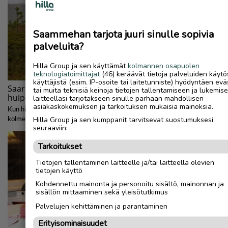
Saammehan tarjota juuri sinulle sopivia
palveluita?
Hilla Group ja sen käyttämät
kolmannen osapuolen
teknologiatoimittajat
(46) keräävät tietoja palveluiden käytö
käyttäjistä (esim. IP-osoite tai laitetunniste) hyödyntäen evä
tai muita teknisiä keinoja tietojen tallentamiseen ja lukemis
laitteellasi tarjotakseen sinulle parhaan mahdollisen
asiakaskokemuksen ja tarkoituksen mukaisia mainoksia.
Hilla Group ja sen kumppanit tarvitsevat suostumuksesi
seuraaviin:
Tarkoitukset
Tietojen tallentaminen laitteelle ja/tai laitteella olevien
tietojen käyttö
Kohdennettu mainonta ja personoitu sisältö, mainonnan ja
sisällön mittaaminen sekä yleisötutkimus
Palvelujen kehittäminen ja parantaminen
Erityisominaisuudet