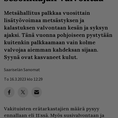
Metsähallitus palkkaa vuosittain
lisätyövoimaa metsästyksen ja
kalastuksen valvontaan kesän ja syksyn
ajaksi. Tänä vuonna pohjoiseen pystytään
kuitenkin palkkaamaan vain kolme
valvojaa aiemman kahdeksan sijaan.
Syynä ovat kasvaneet kulut.
Saariselän Sanomat
To 16.3.2023 klo 12:29
Vakituisten erätarkastajien määrä pysyy
ennallaan eli 11:ssä. Myös susivalvontaan ja