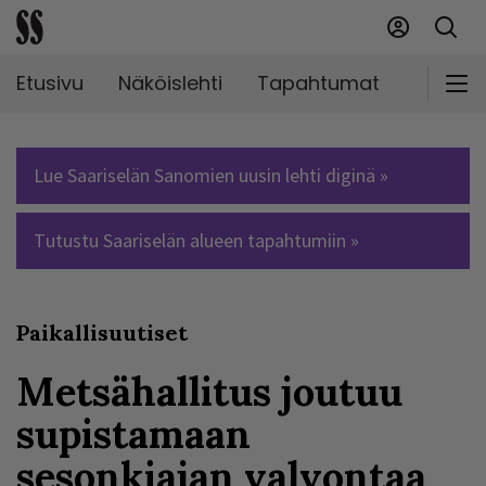
Etusivu
Näköislehti
Tapahtumat
Markki
Lue Saariselän Sanomien uusin lehti diginä »
Tutustu Saariselän alueen tapahtumiin »
Paikallisuutiset
Metsähallitus joutuu
supistamaan
sesonkiajan valvontaa