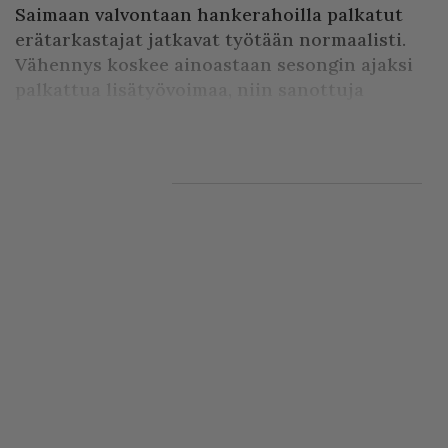
Saimaan valvontaan hankerahoilla palkatut
erätarkastajat jatkavat työtään normaalisti.
Vähennys koskee ainoastaan sesongin ajaksi
palkattua lisätyövoimaa, niin sanottuja
kausivalvojia, joiden tehtävä rahoitetaan met