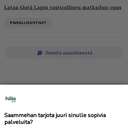
Lataa tästä Lapin vastuullisen matkailun opas
PAIKALLISUUTISET
Ilmoita asiavirheestä
Lue myös
Saammehan tarjota juuri sinulle sopivia
palveluita?