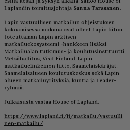
esillä kesän ja syksyn aikana, sanoo House of
Laplandin toimitusjohtaja
Sanna Tarssanen.
Lapin vastuullisen matkailun ohjeistuksen
kokoamisessa mukana ovat olleet Lapin liiton
toteuttaman Lapin arktisen
matkailuekosysteemi -hankkeen lisäksi
Matkailualan tutkimus- ja koulutusinstituutti,
Metsähallitus, Visit Finland, Lapin
matkailuelinkeinon liitto, Saamelaiskäräjät,
Saamelaisalueen koulutuskeskus sekä Lapin
alueen matkailuyrityksiä, kuntia ja Leader-
ryhmiä.
Julkaisusta vastaa House of Lapland.
https://www.lapland.fi/fi/matkailu/vastuulli
nen-matkailu/