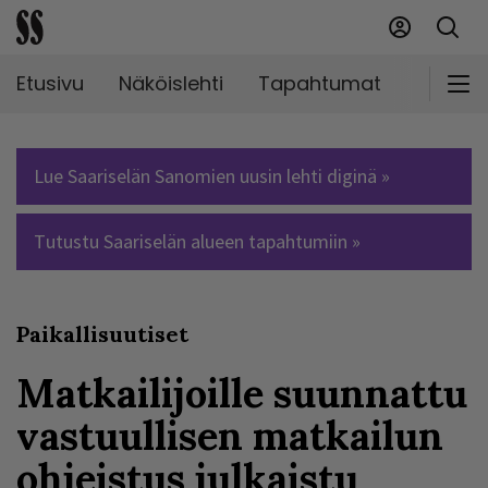
Etusivu
Näköislehti
Tapahtumat
Markki
Lue Saariselän Sanomien uusin lehti diginä »
Tutustu Saariselän alueen tapahtumiin »
Paikallisuutiset
Matkailijoille suunnattu
vastuullisen matkailun
ohjeistus julkaistu