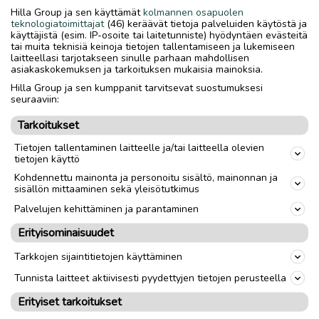
Hilla Group ja sen käyttämät
kolmannen osapuolen
teknologiatoimittajat
(46) keräävät tietoja palveluiden käytöstä ja
käyttäjistä (esim. IP-osoite tai laitetunniste) hyödyntäen evästeitä
tai muita teknisiä keinoja tietojen tallentamiseen ja lukemiseen
laitteellasi tarjotakseen sinulle parhaan mahdollisen
asiakaskokemuksen ja tarkoituksen mukaisia mainoksia.
Hilla Group ja sen kumppanit tarvitsevat suostumuksesi
seuraaviin:
Tarkoitukset
Tietojen tallentaminen laitteelle ja/tai laitteella olevien
tietojen käyttö
Kohdennettu mainonta ja personoitu sisältö, mainonnan ja
sisällön mittaaminen sekä yleisötutkimus
Palvelujen kehittäminen ja parantaminen
Erityisominaisuudet
Tarkkojen sijaintitietojen käyttäminen
Tunnista laitteet aktiivisesti pyydettyjen tietojen perusteella
Erityiset tarkoitukset