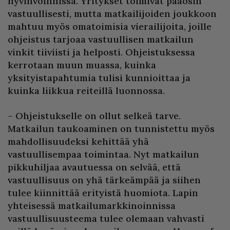
hyvinvoinnissa. Yritykset toimivat pääosin
vastuullisesti, mutta matkailijoiden joukkoon
mahtuu myös omatoimisia vierailijoita, joille
ohjeistus tarjoaa vastuullisen matkailun
vinkit tiiviisti ja helposti. Ohjeistuksessa
kerrotaan muun muassa, kuinka
yksityistapahtumia tulisi kunnioittaa ja
kuinka liikkua reiteillä luonnossa.
– Ohjeistukselle on ollut selkeä tarve.
Matkailun taukoaminen on tunnistettu myös
mahdollisuudeksi kehittää yhä
vastuullisempaa toimintaa. Nyt matkailun
pikkuhiljaa avautuessa on selvää, että
vastuullisuus on yhä tärkeämpää ja siihen
tulee kiinnittää erityistä huomiota. Lapin
yhteisessä matkailumarkkinoinnissa
vastuullisuusteema tulee olemaan vahvasti