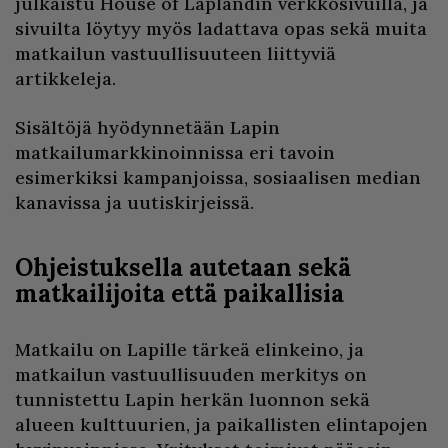
julkaistu House of Laplandin verkkosivuilla, ja
sivuilta löytyy myös ladattava opas sekä muita
matkailun vastuullisuuteen liittyviä
artikkeleja.
Sisältöjä hyödynnetään Lapin
matkailumarkkinoinnissa eri tavoin
esimerkiksi kampanjoissa, sosiaalisen median
kanavissa ja uutiskirjeissä.
Ohjeistuksella autetaan sekä
matkailijoita että paikallisia
Matkailu on Lapille tärkeä elinkeino, ja
matkailun vastuullisuuden merkitys on
tunnistettu Lapin herkän luonnon sekä
alueen kulttuurien, ja paikallisten elintapojen