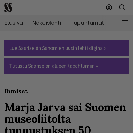
Etusivu
Näköislehti
Tapahtumat
Markki
Lue Saariselän Sanomien uusin lehti diginä »
Tutustu Saariselän alueen tapahtumiin »
Ihmiset
Marja Jarva sai Suomen
museoliitolta
tunnustuksen 50