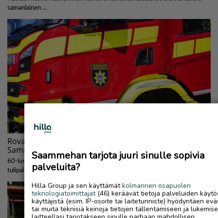
Saammehan tarjota juuri sinulle sopivia
palveluita?
Hilla Group ja sen käyttämät
kolmannen osapuolen
teknologiatoimittajat
(46) keräävät tietoja palveluiden käytö
käyttäjistä (esim. IP-osoite tai laitetunniste) hyödyntäen evä
tai muita teknisiä keinoja tietojen tallentamiseen ja lukemis
laitteellasi tarjotakseen sinulle parhaan mahdollisen