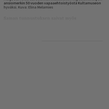
ansiomerkin 50 vuoden vapaaehtoistyöstä Kultamuseon
hyväksi. Kuva: Elina Melamies
Saman tunnustuksen saivat myös
pitkäaikaiset talkoolaiset, kullankaivaja Seppo