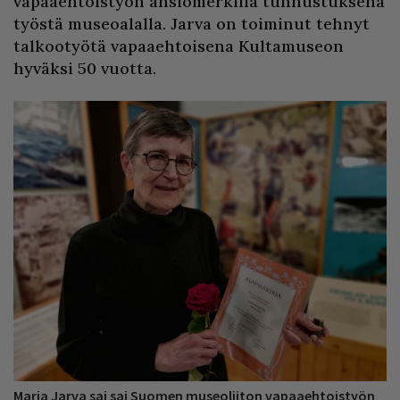
vapaaehtoistyön ansiomerkillä tunnustuksena
työstä museoalalla. Jarva on toiminut tehnyt
talkootyötä vapaaehtoisena Kultamuseon
hyväksi 50 vuotta.
Marja Jarva sai sai Suomen museoliiton vapaaehtoistyön