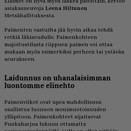
Eläimet on hyvä myös laskea päivittäin, kertoo
asiakasneuvoja
Leena Hiltunen
Metsähallituksesta.
Paimenten vastuilta jää hyvin aikaa tehdä
retkiä lähiseudulle. Paimenkohteen
majoitustilasta riippuen paimen voi ottaa
mukaan myös esimerkiksi perheen tai ystävän
seurakseen.
Laidunnus on uhanalaisimman
luontomme elinehto
Paimenviikot ovat upea mahdollisuus
osallistua luonnon monimuotoisuuden
ylläpitoon. Paimenkohteet sijaitsevat
Punkaharjua lukuun ottamatta