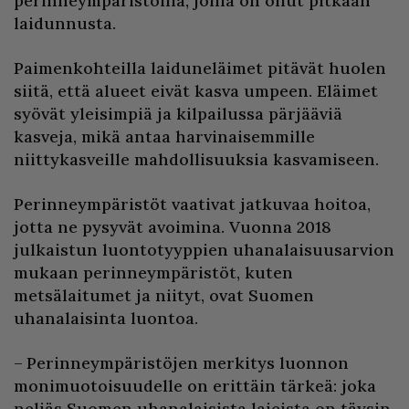
perinneympäristöillä, joilla on ollut pitkään
laidunnusta.
Paimenkohteilla laiduneläimet pitävät huolen
siitä, että alueet eivät kasva umpeen. Eläimet
syövät yleisimpiä ja kilpailussa pärjääviä
kasveja, mikä antaa harvinaisemmille
niittykasveille mahdollisuuksia kasvamiseen.
Perinneympäristöt vaativat jatkuvaa hoitoa,
jotta ne pysyvät avoimina. Vuonna 2018
julkaistun luontotyyppien uhanalaisuusarvion
mukaan perinneympäristöt, kuten
metsälaitumet ja niityt, ovat Suomen
uhanalaisinta luontoa.
– Perinneympäristöjen merkitys luonnon
monimuotoisuudelle on erittäin tärkeä: joka
neljäs Suomen uhanalaisista lajeista on täysin