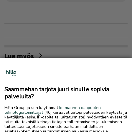
Lue myös
Saammehan tarjota juuri sinulle sopivia
palveluita?
Hilla Group ja sen käyttämät
kolmannen osapuolen
teknologiatoimittajat
(46) keräävät tietoja palveluiden käytöstä ja
käyttäjistä (esim. IP-osoite tai laitetunniste) hyödyntäen evästeitä
tai muita teknisiä keinoja tietojen tallentamiseen ja lukemiseen
laitteellasi tarjotakseen sinulle parhaan mahdollisen
asiakaskokemuksen ja tarkoituksen mukaisia mainoksia.