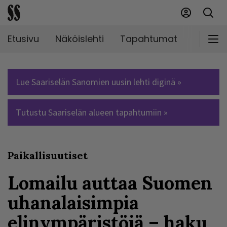
Etusivu
Näköislehti
Tapahtumat
Markki
Lue Saariselän Sanomien uusin lehti diginä »
Tutustu Saariselän alueen tapahtumiin »
Paikallisuutiset
Lomailu auttaa Suomen
uhanalaisimpia
elinympäristöjä – haku