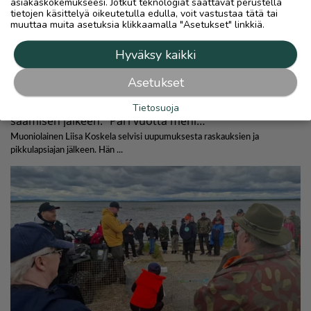
asiakaskokemukseesi. Jotkut teknologiat saattavat perustella
tietojen käsittelyä oikeutetulla edulla, voit vastustaa tätä tai
muuttaa muita asetuksia klikkaamalla "Asetukset" linkkiä.
Hyväksy kaikki
Asetukset
Tietosuoja