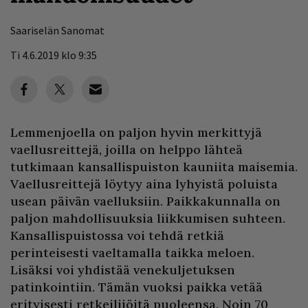
Saariselän Sanomat
Ti 4.6.2019 klo 9:35
Lemmenjoella on paljon hyvin merkittyjä
vaellusreittejä, joilla on helppo lähteä
tutkimaan kansallispuiston kauniita maisemia.
Vaellusreittejä löytyy aina lyhyistä poluista
usean päivän vaelluksiin. Paikkakunnalla on
paljon mahdollisuuksia liikkumisen suhteen.
Kansallispuistossa voi tehdä retkiä
perinteisesti vaeltamalla taikka meloen.
Lisäksi voi yhdistää venekuljetuksen
patinkointiin. Tämän vuoksi paikka vetää
erityisesti retkeilijöitä puoleensa. Noin 70