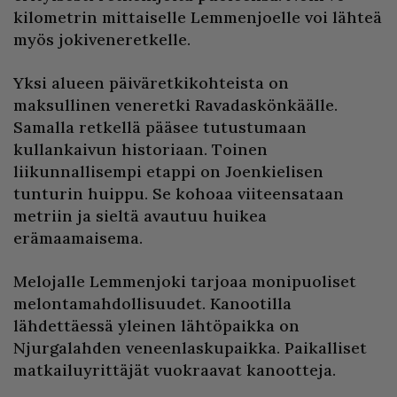
kilometrin mittaiselle Lemmenjoelle voi lähteä
myös jokiveneretkelle.
Yksi alueen päiväretkikohteista on
maksullinen veneretki Ravadaskönkäälle.
Samalla retkellä pääsee tutustumaan
kullankaivun historiaan. Toinen
liikunnallisempi etappi on Joenkielisen
tunturin huippu. Se kohoaa viiteensataan
metriin ja sieltä avautuu huikea
erämaamaisema.
Melojalle Lemmenjoki tarjoaa monipuoliset
melontamahdollisuudet. Kanootilla
lähdettäessä yleinen lähtöpaikka on
Njurgalahden veneenlaskupaikka. Paikalliset
matkailuyrittäjät vuokraavat kanootteja.