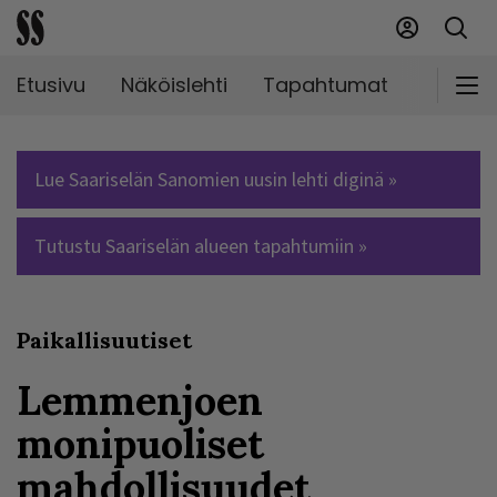
Etusivu
Näköislehti
Tapahtumat
Markki
Lue Saariselän Sanomien uusin lehti diginä »
Tutustu Saariselän alueen tapahtumiin »
Paikallisuutiset
Lemmenjoen
monipuoliset
mahdollisuudet