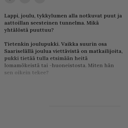
Lappi, joulu, tykkylumen alla notkuvat puut ja
aattoillan seesteinen tunnelma. Mikä
yhtälöstä puuttuu?
Tietenkin joulupukki. Vaikka suurin osa
Saariselällä joulua viettävistä on matkailijoita,
pukki tietää tulla etsimään heitä
lomamökeistä tai -huoneistosta. Miten hän
sen oikein tekee?
– Tontut tietäv