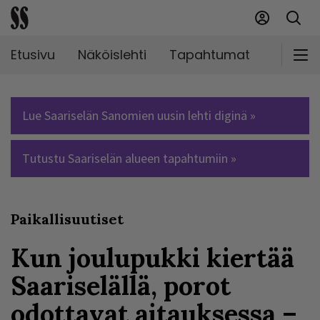
Etusivu
Näköislehti
Tapahtumat
Markki
Lue Saariselän Sanomien uusin lehti diginä »
Tutustu Saariselän alueen tapahtumiin »
Paikallisuutiset
Kun joulupukki kiertää
Saariselällä, porot
odottavat aitauksessa –