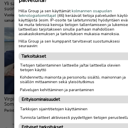
palveluita?
Hilla Group ja sen käyttämät
kolmannen osapuolen
teknologiatoimittajat
(46) keräävät tietoja palveluiden käytö
käyttäjistä (esim. IP-osoite tai laitetunniste) hyödyntäen evä
tai muita teknisiä keinoja tietojen tallentamiseen ja lukemis
laitteellasi tarjotakseen sinulle parhaan mahdollisen
asiakaskokemuksen ja tarkoituksen mukaisia mainoksia.
Hilla Group ja sen kumppanit tarvitsevat suostumuksesi
seuraaviin:
Tarkoitukset
Tietojen tallentaminen laitteelle ja/tai laitteella olevien
tietojen käyttö
Kohdennettu mainonta ja personoitu sisältö, mainonnan ja
sisällön mittaaminen sekä yleisötutkimus
Palvelujen kehittäminen ja parantaminen
Erityisominaisuudet
Tarkkojen sijaintitietojen käyttäminen
Tunnista laitteet aktiivisesti pyydettyjen tietojen perusteell
Erityiset tarkoitukset