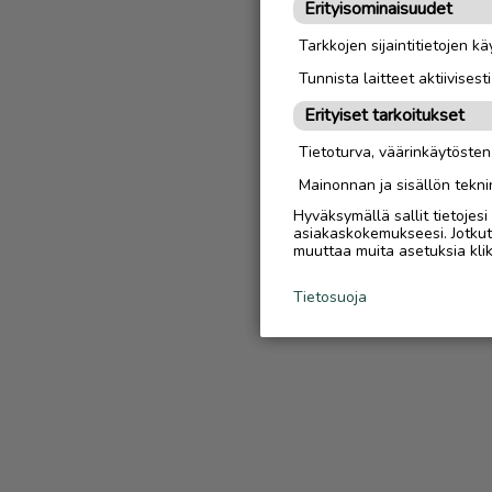
Erityisominaisuudet
Tarkkojen sijaintitietojen k
Tunnista laitteet aktiivisest
Erityiset tarkoitukset
Tietoturva, väärinkäytöste
Mainonnan ja sisällön tekni
Hyväksymällä sallit tietojes
asiakaskokemukseesi. Jotkut t
muuttaa muita asetuksia klik
Tietosuoja