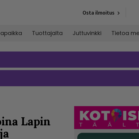
Osta ilmoitus
napaikka
Tuottajalta
Juttuvinkki
Tietoa me
ina Lapin
ja