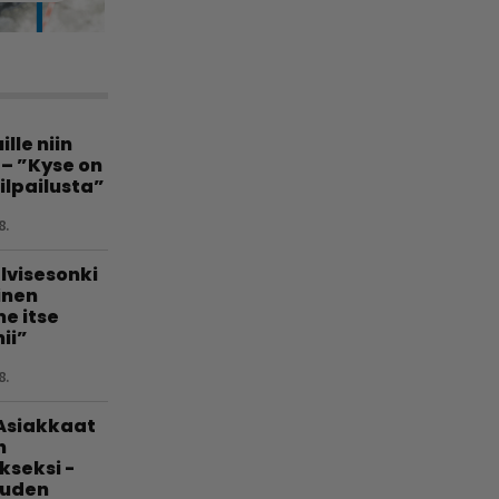
lle niin
 – ”Kyse on
ilpailusta”
8.
lvisesonki
linen
e itse
ii”
8.
 Asiakkaat
n
kseksi -
uuden