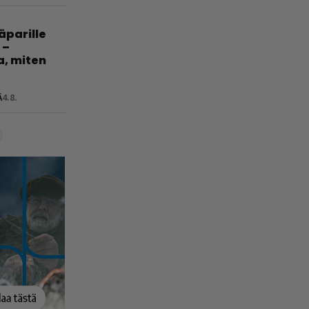
jäparille
 –
a, miten
Ä
4.8.