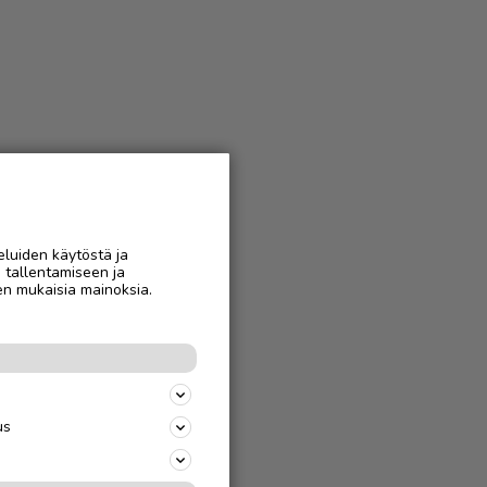
eluiden käytöstä ja
n tallentamiseen ja
en mukaisia mainoksia.
us
s
uille niin