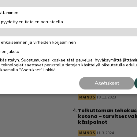
huiput kuin harrastaj
on paljon muustakin k
äyttäminen
kilpailusta”
i pyydettyjen tietojen perusteella
MAINOSJULKAISUN SISÄLTÖ
Sähköautoilijan opas
n ehkäiseminen ja virheiden korjaaminen
Saariselälle – viisi
latauspaikkaa, joista
nen jakelu
löytyy varmasti
i käsittelyn. Suostumuksesi koskee tätä palvelua, hyväksymättä jättämi
eknologiat saattavat perustella tietojen käsittelyä oikeutetulla edulla
MAINOSJULKAISUN SISÄLTÖ
kaamalla "Asetukset" linkkiä.
Ravintolat Saariseläll
Asetukset
ja Ivalossa
MAINOS
10.11.2023
Tolkuttoman tehokas 
kotona – tarvitset vai
käsipainot
MAINOS
11.3.2024