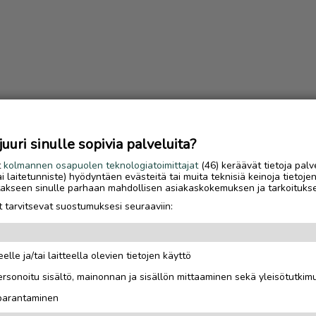
uri sinulle sopivia palveluita?
t
kolmannen osapuolen teknologiatoimittajat
(46) keräävät tietoja palv
tai laitetunniste) hyödyntäen evästeitä tai muita teknisiä keinoja tietoje
jotakseen sinulle parhaan mahdollisen asiakaskokemuksen ja tarkoituks
 tarvitsevat suostumuksesi seuraaviin:
elle ja/tai laitteella olevien tietojen käyttö
Luetuimmat
rsonoitu sisältö, mainonnan ja sisällön mittaaminen sekä yleisötutkim
Saariselkä MTB Stage
 parantaminen
houkuttelee tunturipol