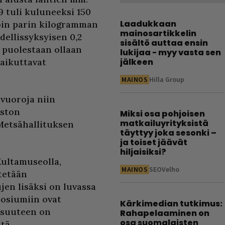
9 tuli kuluneeksi 150
Laadukkaan
noin parin kilogramman
mainosartikkelin
dellissyksyisen 0,2
sisältö auttaa ensin
ä puolestaan ollaan
lukijaa - myy vasta sen
vaikuttavat
jälkeen
MAINOS
Hilla Group
vuoroja niin
aston
Miksi osa pohjoisen
matkailuyrityksistä
Metsähallituksen
täyttyy joka sesonki –
ja toiset jäävät
hiljaisiksi?
Kultamuseolla,
MAINOS
SEOVelho
stetään
jen lisäksi on luvassa
osiumiin ovat
Kärkimedian tutkimus:
aisuuteen on
Rahapelaaminen on
osa suomalaisten
ltä