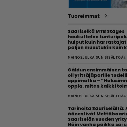
Tuoreimmat
Saariselkä MTB Stages
houkuttelee tunturipolui
huiput kuin harrastajat
paljon muustakin kuin k
MAINOSJULKAISUN SISÄLTÖÄ
7.
Gáldun ensimmäinen ta
oli yrittäjäparille todel
oppimatka – ”Halusimm
oppia, miten kaikki toim
MAINOSJULKAISUN SISÄLTÖÄ
4.
Tarinoita Saariselältä:
äänestivät Mettäbaari
Saariselän vuoden yrity
Näin vanha paikka sai 