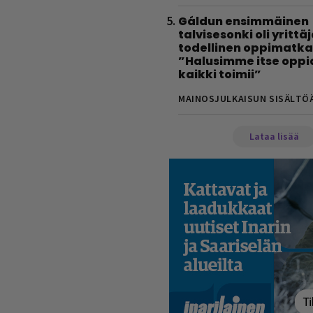
Gáldun ensimmäinen
talvisesonki oli yrittä
todellinen oppimatka
”Halusimme itse oppi
kaikki toimii”
MAINOSJULKAISUN SISÄLTÖ
Lataa lisää