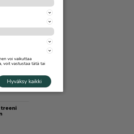
at – ”Kyse
uin
Ä
7.8.
 virtaa
nen voi vaikuttaa
, voit vastustaa tätä tai
Ä
5.9.2025
ä, Inarissa
Hyväksy kaikki
treeni
n