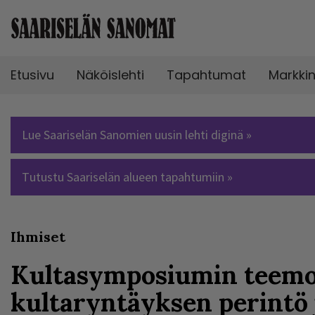
Etusivu
Näköislehti
Tapahtumat
Markki
Lue Saariselän Sanomien uusin lehti diginä »
Tutustu Saariselän alueen tapahtumiin »
Ihmiset
Kultasymposiumin teemo
kultaryntäyksen perintö 