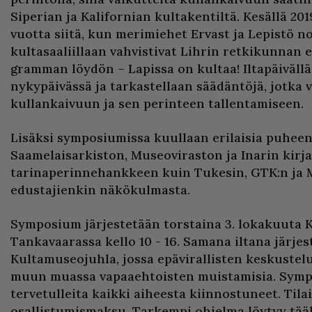
Siperian ja Kalifornian kultakentiltä. Kesällä 201
vuotta siitä, kun merimiehet Ervast ja Lepistö 
kultasaaliillaan vahvistivat Lihrin retkikunnan e
gramman löydön – Lapissa on kultaa! Iltapäiväll
nykypäivässä ja tarkastellaan säädäntöjä, jotka 
kullankaivuun ja sen perinteen tallentamiseen.
Lisäksi symposiumissa kuullaan erilaisia puheen
Saamelaisarkiston, Museoviraston ja Inarin kirj
tarinaperinnehankkeen kuin Tukesin, GTK:n ja 
edustajienkin näkökulmasta.
Symposium järjestetään torstaina 3. lokakuuta 
Tankavaarassa kello 10 - 16. Samana iltana järje
Kultamuseojuhla, jossa epävirallisten keskustelu
muun muassa vapaaehtoisten muistamisia. Symp
tervetulleita kaikki aiheesta kiinnostuneet. Til
osallistumismaksu. Tarkempi ohjelma löytyy
tää