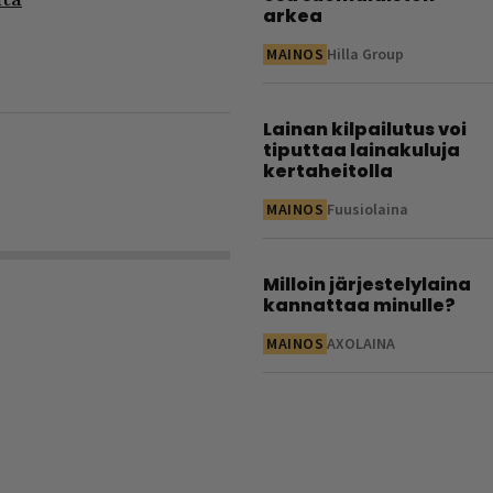
arkea
MAINOS
Hilla Group
Lainan kilpailutus voi
tiputtaa lainakuluja
kertaheitolla
MAINOS
Fuusiolaina
Milloin järjestelylaina
kannattaa minulle?
MAINOS
AXOLAINA