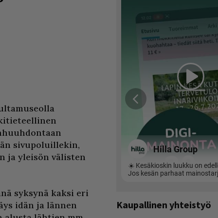
ultamuseolla
itieteellinen
lanhuuhdontaan
ään sivupoluillekin,
n ja yleisön välisten
nä syksynä kaksi eri
Kaupallinen yhteistyö
ys idän ja lännen
n alusta lähtien mm.