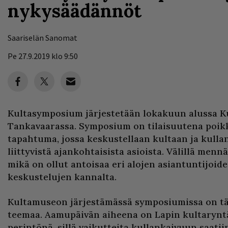
nykysäädännöt
Saariselän Sanomat
Pe 27.9.2019 klo 9:50
Kultasymposium järjestetään lokakuun alussa K
Tankavaarassa. Symposium on tilaisuutena poikk
tapahtuma, jossa keskustellaan kultaan ja kul
liittyvistä ajankohtaisista asioista. Välillä menn
mikä on ollut antoisaa eri alojen asiantuntijoide
keskustelujen kannalta.
Kultamuseon järjestämässä symposiumissa on tä
teemaa. Aamupäivän aiheena on Lapin kultaryntä
perintönä, sillä vaikutteita kullankaivuun saatii