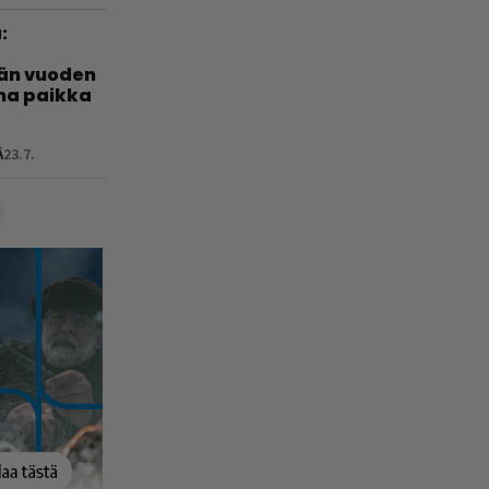
:
län vuoden
nha paikka
Ä
23.7.