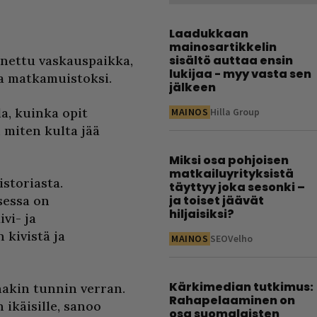
Laadukkaan
mainosartikkelin
nnettu vaskauspaikka,
sisältö auttaa ensin
lukijaa - myy vasta sen
a matkamuistoksi.
jälkeen
, kuinka opit
MAINOS
Hilla Group
 miten kulta jää
Miksi osa pohjoisen
matkailuyrityksistä
storiasta.
täyttyy joka sesonki –
sessa on
ja toiset jäävät
hiljaisiksi?
ivi- ja
 kivistä ja
MAINOS
SEOVelho
Kärkimedian tutkimus:
nakin tunnin verran.
Rahapelaaminen on
 ikäisille, sanoo
osa suomalaisten