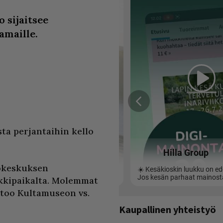
 sijaitsee
amaille.
ta perjantaihin kello
tokeskuksen
kkipaikalta. Molemmat
rtoo Kultamuseon vs.
Kaupallinen yhteistyö