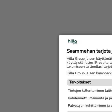
Saammehan tarjota ju
Hilla Group ja sen käyttämä
käyttäjistä (esim. IP-osoite 
lukemiseen laitteellasi tar
Hilla Group ja sen kumppanit
Tarkoitukset
Tietojen tallentaminen laitte
Kohdennettu mainonta ja pe
Palvelujen kehittäminen ja