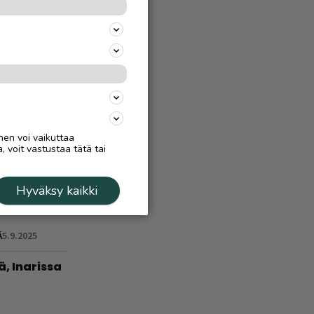
 –
a, miten
Ä
4.8.
treeni
n
nen voi vaikuttaa
, voit vastustaa tätä tai
Hyväksy kaikki
 virtaa
Ä
5.9.2025
ä, Inarissa