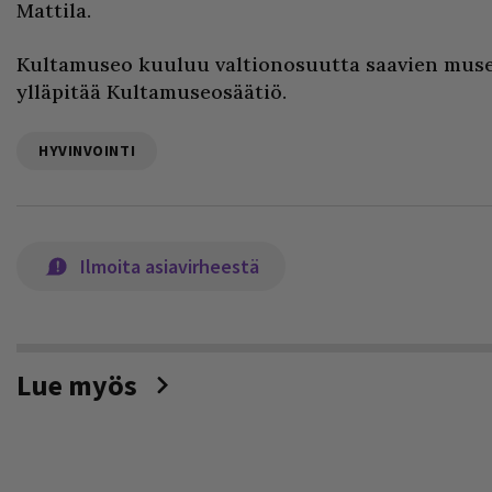
Mattila.
Kultamuseo kuuluu valtionosuutta saavien muse
ylläpitää Kultamuseosäätiö.
HYVINVOINTI
Ilmoita asiavirheestä
Lue myös