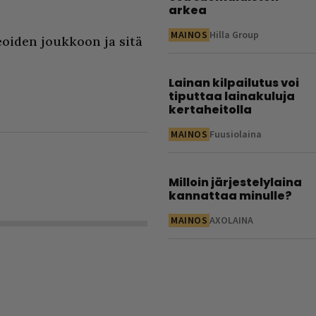
arkea
MAINOS
Hilla Group
oiden joukkoon ja sitä
Lainan kilpailutus voi
tiputtaa lainakuluja
kertaheitolla
MAINOS
Fuusiolaina
Milloin järjestelylaina
kannattaa minulle?
MAINOS
AXOLAINA