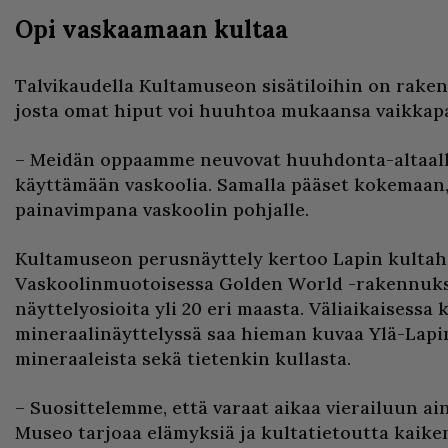
Opi vaskaamaan kultaa
Talvikaudella Kultamuseon sisätiloihin on rake
josta omat hiput voi huuhtoa mukaansa vaikkap
– Meidän oppaamme neuvovat huuhdonta-altaalla
käyttämään vaskoolia. Samalla pääset kokemaan,
painavimpana vaskoolin pohjalle.
Kultamuseon perusnäyttely kertoo Lapin kultahi
Vaskoolinmuotoisessa Golden World -rakennuk
näyttelyosioita yli 20 eri maasta. Väliaikaisessa k
mineraalinäyttelyssä saa hieman kuvaa Ylä-Lapin
mineraaleista sekä tietenkin kullasta.
– Suosittelemme, että varaat aikaa vierailuun ai
Museo tarjoaa elämyksiä ja kultatietoutta kaiken