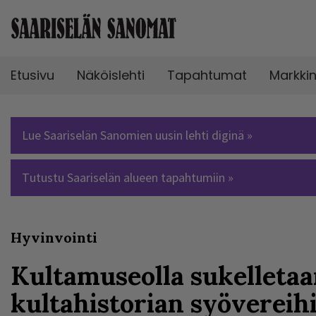
Etusivu
Näköislehti
Tapahtumat
Markki
Lue Saariselän Sanomien uusin lehti diginä »
Tutustu Saariselän alueen tapahtumiin »
Hyvinvointi
Kultamuseolla sukelletaa
kultahistorian syövereih