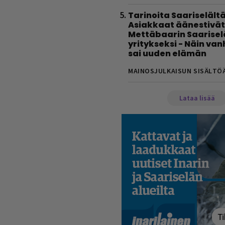
Tarinoita Saariselältä
Asiakkaat äänestivät
Mettäbaarin Saarise
yritykseksi - Näin va
sai uuden elämän
MAINOSJULKAISUN SISÄLTÖ
Lataa lisää