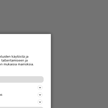
eluiden käytöstä ja
n tallentamiseen ja
en mukaisia mainoksia.
us
jäparille