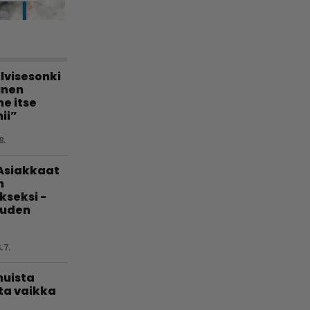
lvisesonki
linen
e itse
ii”
8.
 Asiakkaat
n
kseksi -
uuden
.7.
muista
ta vaikka