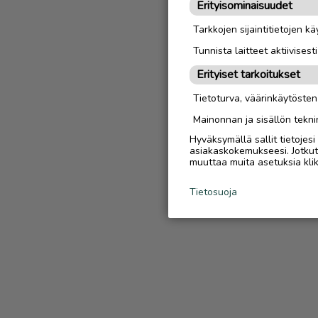
Erityisominaisuudet
Tarkkojen sijaintitietojen k
Tunnista laitteet aktiivisest
Erityiset tarkoitukset
Tietoturva, väärinkäytöste
Mainonnan ja sisällön tekni
Hyväksymällä sallit tietojes
asiakaskokemukseesi. Jotkut t
muuttaa muita asetuksia klik
Tietosuoja