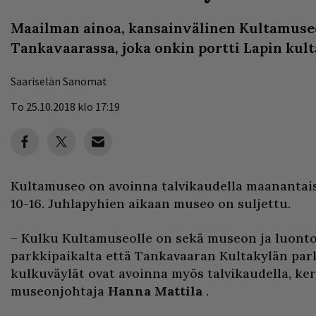
Maailman ainoa, kansainvälinen Kultamuseo
Tankavaarassa, joka onkin portti Lapin kult
Saariselän Sanomat
To 25.10.2018 klo 17:19
Kultamuseo on avoinna talvikaudella maanantais
10-16. Juhlapyhien aikaan museo on suljettu.
– Kulku Kultamuseolle on sekä museon ja luon
parkkipaikalta että Tankavaaran Kultakylän par
kulkuväylät ovat avoinna myös talvikaudella, ke
museonjohtaja
Hanna Mattila
.