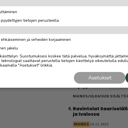
todellinen oppimatka
”Halusimme itse oppi
äyttäminen
kaikki toimii”
i pyydettyjen tietojen perusteella
MAINOSJULKAISUN SISÄLTÖ
Tolkuttoman tehokas 
n ehkäiseminen ja virheiden korjaaminen
kotona – tarvitset vai
käsipainot
nen jakelu
i käsittelyn. Suostumuksesi koskee tätä palvelua, hyväksymättä jättämi
MAINOS
11.3.2024
eknologiat saattavat perustella tietojen käsittelyä oikeutetulla edulla
kaamalla "Asetukset" linkkiä.
Sähköautoilijan opas
Saariselälle – viisi
Asetukset
latauspaikkaa, joista
löytyy varmasti
MAINOSJULKAISUN SISÄLTÖ
Ravintolat Saariseläll
ja Ivalossa
MAINOS
10.11.2023