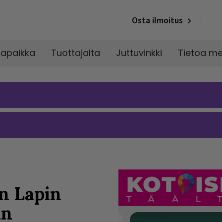
Osta ilmoitus
napaikka
Tuottajalta
Juttuvinkki
Tietoa me
n Lapin
in