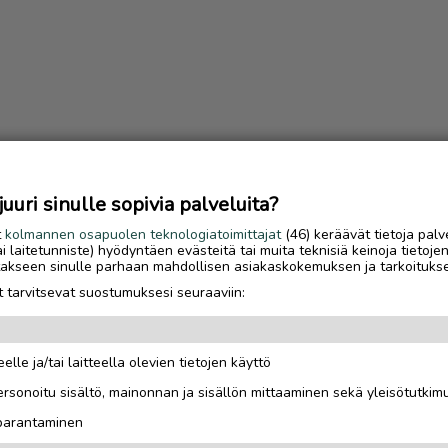
uri sinulle sopivia palveluita?
t
kolmannen osapuolen teknologiatoimittajat
(46) keräävät tietoja palv
tai laitetunniste) hyödyntäen evästeitä tai muita teknisiä keinoja tietoje
jotakseen sinulle parhaan mahdollisen asiakaskokemuksen ja tarkoituks
 tarvitsevat suostumuksesi seuraaviin:
elle ja/tai laitteella olevien tietojen käyttö
Luetuimmat
rsonoitu sisältö, mainonnan ja sisällön mittaaminen sekä yleisötutkim
Gáldun ensimmäinen
 parantaminen
talvisesonki oli yrittä