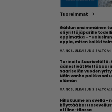
Tuoreimmat
Gáldun ensimmäinen ta
oli yrittäjäparille todel
oppimatka – ”Halusimm
oppia, miten kaikki toim
MAINOSJULKAISUN SISÄLTÖÄ
4.
Tarinoita Saariselältä:
äänestivät Mettäbaari
Saariselän vuoden yrity
Näin vanha paikka sai 
elämän
MAINOSJULKAISUN SISÄLTÖÄ
23
Hillakuume on ovella - 
käyttää karttasovellus
offline-tilassa