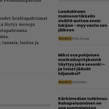
lon Pelimannipäivillä
Laadukkaan
mainosartikkelin
a uudet kesätapahtumat
sisältö auttaa ensin
ta löytyy menoja
lukijaa - myy vasta sen
jälkeen
tentapahtumia,
mia,
MAINOS
Hilla Group
 tanssia, laulua ja
Miksi osa pohjoisen
matkailuyrityksistä
täyttyy joka sesonki –
ja toiset jäävät
hiljaisiksi?
MAINOS
SEOVelho
Kärkimedian tutkimus:
Rahapelaaminen on
osa suomalaisten