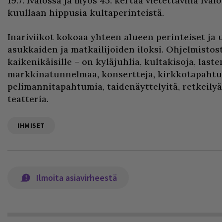
19.7. Ivalossa ja myös 45. kertaa vietettävillä Iva
kuullaan hippusia kultaperinteistä.
Inariviikot kokoaa yhteen alueen perinteiset j
asukkaiden ja matkailijoiden iloksi. Ohjelmistos
kaikenikäisille – on kyläjuhlia, kultakisoja, las
markkinatunnelmaa, konsertteja, kirkkotapahtu
pelimannitapahtumia, taidenäyttelyitä, retkeilyä,
teatteria.
IHMISET
Ilmoita asiavirheestä