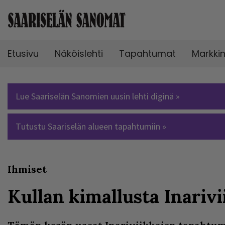
Etusivu
Näköislehti
Tapahtumat
Markki
Lue Saariselän Sanomien uusin lehti diginä »
Tutustu Saariselän alueen tapahtumiin »
Ihmiset
Kullan kimallusta Inarivi