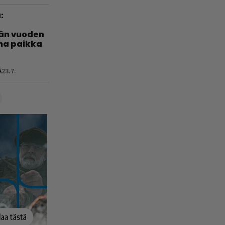
:
län vuoden
nha paikka
Ä
23.7.