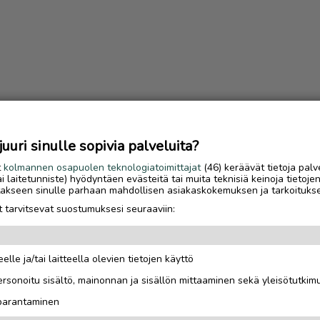
uri sinulle sopivia palveluita?
t
kolmannen osapuolen teknologiatoimittajat
(46) keräävät tietoja palv
tai laitetunniste) hyödyntäen evästeitä tai muita teknisiä keinoja tietoje
jotakseen sinulle parhaan mahdollisen asiakaskokemuksen ja tarkoituks
 tarvitsevat suostumuksesi seuraaviin:
elle ja/tai laitteella olevien tietojen käyttö
Luetuimmat
rsonoitu sisältö, mainonnan ja sisällön mittaaminen sekä yleisötutkim
Gáldun ensimmäinen
 parantaminen
talvisesonki oli yrittä