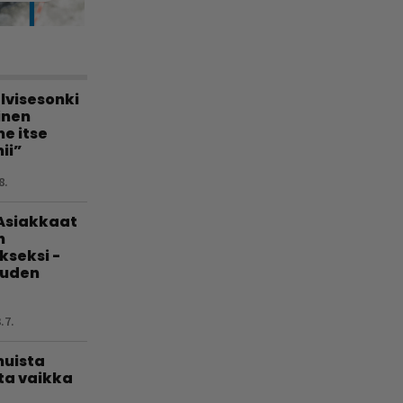
lvisesonki
linen
e itse
ii”
8.
 Asiakkaat
n
kseksi -
uuden
.7.
muista
ta vaikka