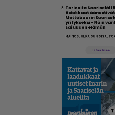
Tarinoita Saariselältä
Asiakkaat äänestivät
Mettäbaarin Saarise
yritykseksi - Näin va
sai uuden elämän
MAINOSJULKAISUN SISÄLTÖ
Lataa lisää