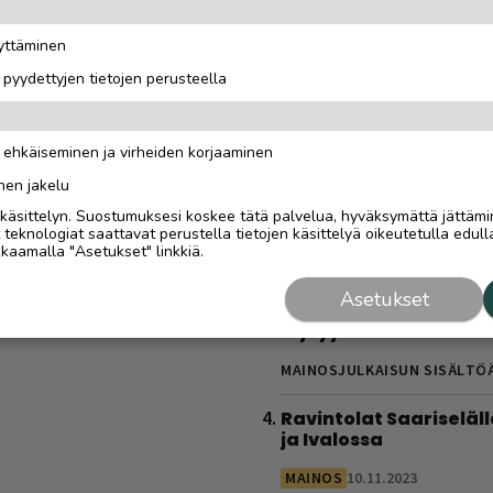
todellinen oppimatka
”Halusimme itse oppi
äyttäminen
kaikki toimii”
i pyydettyjen tietojen perusteella
MAINOSJULKAISUN SISÄLTÖ
Tolkuttoman tehokas 
n ehkäiseminen ja virheiden korjaaminen
kotona – tarvitset vai
käsipainot
nen jakelu
i käsittelyn. Suostumuksesi koskee tätä palvelua, hyväksymättä jättämi
MAINOS
11.3.2024
eknologiat saattavat perustella tietojen käsittelyä oikeutetulla edulla
kaamalla "Asetukset" linkkiä.
Sähköautoilijan opas
Saariselälle – viisi
Asetukset
latauspaikkaa, joista
löytyy varmasti
MAINOSJULKAISUN SISÄLTÖ
Ravintolat Saariseläll
ja Ivalossa
MAINOS
10.11.2023