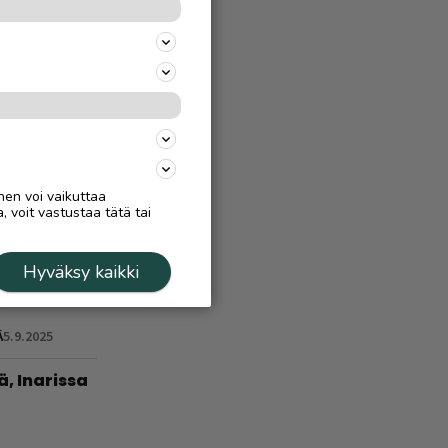
 –
a, miten
Ä
4.8.
treeni
n
nen voi vaikuttaa
, voit vastustaa tätä tai
Hyväksy kaikki
 virtaa
Ä
5.9.2025
ä, Inarissa