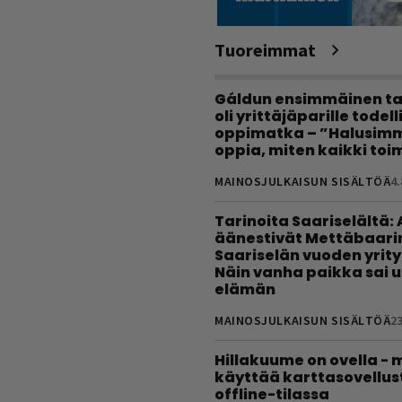
Tuoreimmat
Gáldun ensimmäinen ta
oli yrittäjäparille todel
oppimatka – ”Halusimm
oppia, miten kaikki toim
MAINOSJULKAISUN SISÄLTÖÄ
4.
Tarinoita Saariselältä:
äänestivät Mettäbaari
Saariselän vuoden yrity
Näin vanha paikka sai 
elämän
MAINOSJULKAISUN SISÄLTÖÄ
23
Hillakuume on ovella - 
käyttää karttasovellus
offline-tilassa