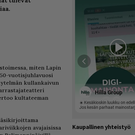
at tulevat
iaa.
stoimessa, miten Lapin
150-vuotisjuhlavuosi
 näytelmän kullankaivun
harrastajateatteri
rtoo kultateeman
äsikirjoittama
Kaupallinen yhteistyö
riviikkojen avajaisissa