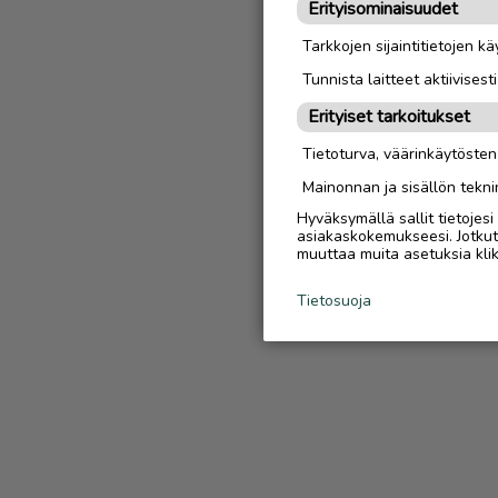
Erityisominaisuudet
Tarkkojen sijaintitietojen k
Tunnista laitteet aktiivisest
Erityiset tarkoitukset
Tietoturva, väärinkäytöste
Mainonnan ja sisällön tekni
Hyväksymällä sallit tietojes
asiakaskokemukseesi. Jotkut t
muuttaa muita asetuksia klik
Tietosuoja