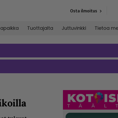
Osta ilmoitus
napaikka
Tuottajalta
Juttuvinkki
Tietoa me
ikoilla