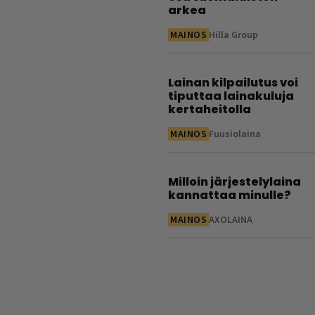
arkea
MAINOS
Hilla Group
Lainan kilpailutus voi
tiputtaa lainakuluja
kertaheitolla
MAINOS
Fuusiolaina
Milloin järjestelylaina
kannattaa minulle?
MAINOS
AXOLAINA