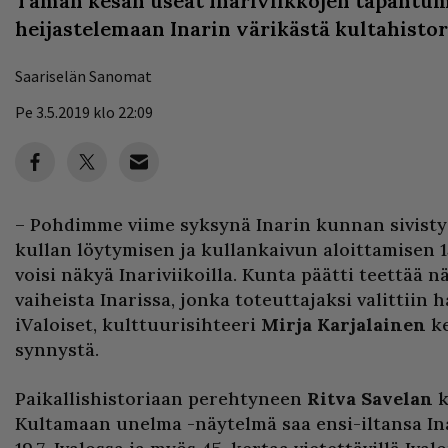
Tämän kesän useat Inariviikkojen tapahtum
heijastelemaan Inarin värikästä kultahistor
Saariselän Sanomat
Pe 3.5.2019 klo 22:09
– Pohdimme viime syksynä Inarin kunnan sivisty
kullan löytymisen ja kullankaivun aloittamisen 
voisi näkyä Inariviikoilla. Kunta päätti teettää
vaiheista Inarissa, jonka toteuttajaksi valittiin 
iValoiset, kulttuurisihteeri
Mirja Karjalainen
ke
synnystä.
Paikallishistoriaan perehtyneen
Ritva Savelan
k
Kultamaan unelma -näytelmä saa ensi-iltansa Ina