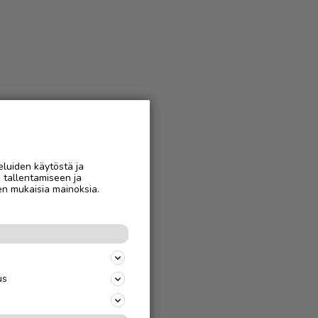
eluiden käytöstä ja
n tallentamiseen ja
en mukaisia mainoksia.
us
jäparille