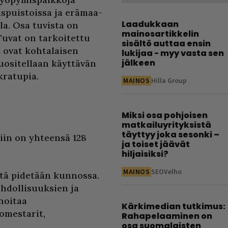
lispuistoissa ja erämaa-
Laadukkaan
la. Osa tuvista on
mainosartikkelin
Tuvat on tarkoitettu
sisältö auttaa ensin
t ovat kohtalaisen
lukijaa - myy vasta sen
jälkeen
uositellaan käyttävän
kratupia.
MAINOS
Hilla Group
Miksi osa pohjoisen
matkailuyrityksistä
täyttyy joka sesonki –
iin on yhteensä 128
ja toiset jäävät
hiljaisiksi?
MAINOS
SEOVelho
itä pidetään kunnossa.
hdollisuuksien ja
hoitaa
Kärkimedian tutkimus:
omestarit,
Rahapelaaminen on
osa suomalaisten