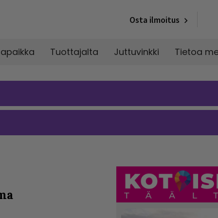
Osta ilmoitus
napaikka
Tuottajalta
Juttuvinkki
Tietoa me
ima