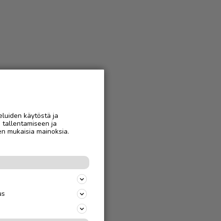
eluiden käytöstä ja
n tallentamiseen ja
en mukaisia mainoksia.
us