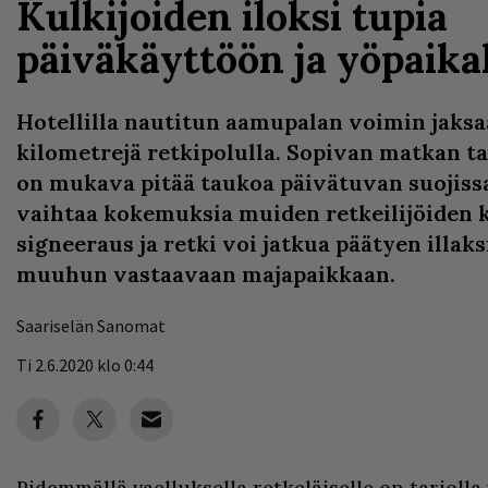
Kulkijoiden iloksi tupia
päiväkäyttöön ja yöpaika
Hotellilla nautitun aamupalan voimin jaksaa
kilometrejä retkipolulla. Sopivan matkan t
on mukava pitää taukoa päivätuvan suojissa,
vaihtaa kokemuksia muiden retkeilijöiden k
signeeraus ja retki voi jatkua päätyen illaksi
muuhun vastaavaan majapaikkaan.
Saariselän Sanomat
Ti 2.6.2020 klo 0:44
Pidemmällä vaelluksella retkeläiselle on tarjoll