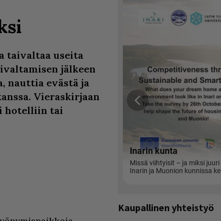
ksi
 taivaltaa useita
aivaltamisen jälkeen
 nauttia evästä ja
anssa. Vieraskirjaan
 hotelliin tai
Kaupallinen yhteistyö
a yöpymispaikkoja