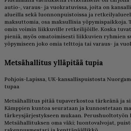
autio-, varaus- ja vuokratuvissa, joita on kansal
alueilla sekä luonnonpuistoissa ja retkeilyalueel
maksuttomia, osa maksullisia yöpymispaikkoja. 
omin voimin liikkuville retkeilijöille. Koska tuva
pieniä, myös omatoimisesti liikkuvien ryhmien s
yöpymiseen joko omia telttoja tai varaus- ja vuo
Metsähallitus ylläpitää tupia
Pohjois-Lapissa, UK-kansallispuistosta Nuorgam
tupaa
Metsähallitus pitää tupaverkostoa tärkeänä ja s
Kämppien kuntoa seurataan ja kunnostetaan ma
tärkeysjärjestykseen mukaan. Perushuoltotyön 
Metsähallituksen oma väki; luontovalvojat, puist
rakennusmestari ja kenttäpäällikkö.