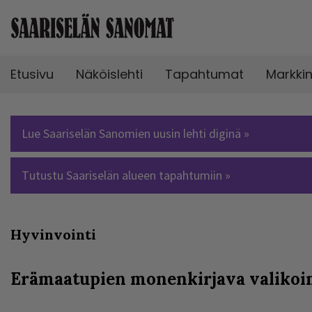
Etusivu
Näköislehti
Tapahtumat
Markki
Lue Saariselän Sanomien uusin lehti diginä »
Tutustu Saariselän alueen tapahtumiin »
Hyvinvointi
Erämaatupien monenkirjava valiko