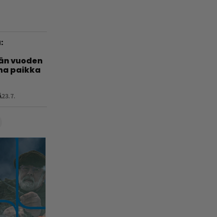
:
län vuoden
nha paikka
Ä
23.7.