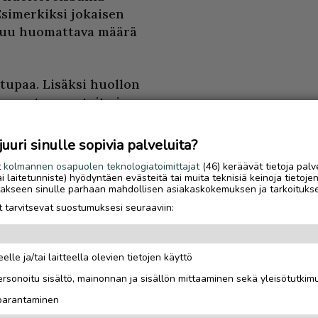
Esimerkiksi jokaisen
tuu huomattava määrä
tupaa. Lisäksi huollon
, maasto-opasteita ja
jetus ja jätteen
ienimuotoiset huollot
uri sinulle sopivia palveluita?
inainen
t
kolmannen osapuolen teknologiatoimittajat
(46) keräävät tietoja palv
ällä.
tai laitetunniste) hyödyntäen evästeitä tai muita teknisiä keinoja tietoje
jotakseen sinulle parhaan mahdollisen asiakaskokemuksen ja tarkoituks
sijojen ja
 tarvitsevat suostumuksesi seuraaviin:
 tarkistusta ja vaihtoa
jätteen
elle ja/tai laitteella olevien tietojen käyttö
Luetuimmat
yöllistävät paljon.
rsonoitu sisältö, mainonnan ja sisällön mittaaminen sekä yleisötutkim
oman toiminnan
Sähköautoilijan opas
 parantaminen
Saariselälle – viisi
ista jätteiden