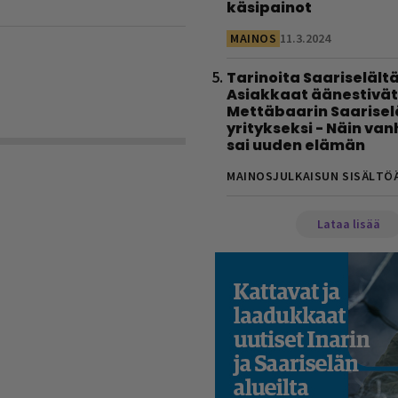
käsipainot
MAINOS
11.3.2024
Tarinoita Saariselältä
Asiakkaat äänestivät
Mettäbaarin Saarise
yritykseksi - Näin va
sai uuden elämän
MAINOSJULKAISUN SISÄLTÖ
Lataa lisää