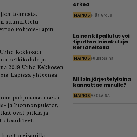
arkea
jien toimesta.
MAINOS
Hilla Group
en suunnittelu,
kertoo Pohjois-Lapin
Lainan kilpailutus voi
tiputtaa lainakuluja
kertaheitolla
ä Urho Kekkosen
MAINOS
Fuusiolaina
uin retkikohde ja
onna 2019 Urho Kekkosen
jois-Lapissa yhteensä
Milloin järjestelylaina
kannattaa minulle?
MAINOS
AXOLAINA
nnan pohjoisosan sekä
is- ja luonnonpuistot,
tkat ovat pitkiä ja
 olosuhteet.
huoltoreissuilla