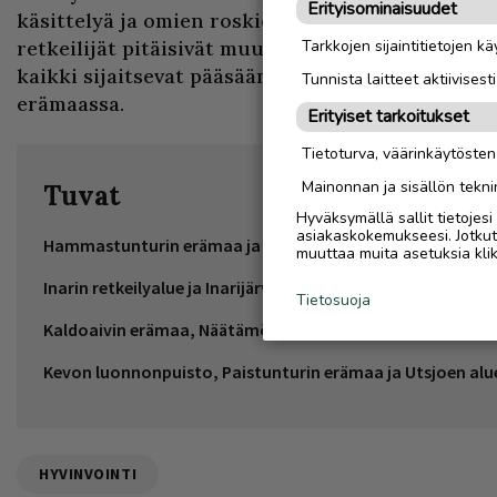
Erityisominaisuudet
käsittelyä ja omien roskien poiskuljettamista ma
retkeilijät pitäisivät muutenkin omalta osaltaan
Tarkkojen sijaintitietojen k
kaikki sijaitsevat pääsääntöisesti hankalan ma
Tunnista laitteet aktiivisest
erämaassa.
Erityiset tarkoitukset
Tietoturva, väärinkäytöste
Mainonnan ja sisällön tekni
Tuvat
Hyväksymällä sallit tietojes
asiakaskokemukseesi. Jotkut t
Hammastunturin erämaa ja Ivalojoen alue: 13 kpl
muuttaa muita asetuksia klik
Inarin retkeilyalue ja Inarijärvi sekä Vätsärin erämaa: 18 kpl
Tietosuoja
Kaldoaivin erämaa, Näätämöjoki, Sevetti-Pulmanki vaellusr
Kevon luonnonpuisto, Paistunturin erämaa ja Utsjoen alue
HYVINVOINTI