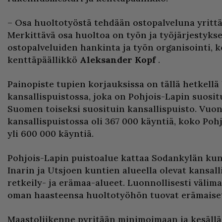
– Osa huoltotyöstä tehdään ostopalveluna yrittä
Merkittävä osa huoltoa on työn ja työjärjestyks
ostopalveluiden hankinta ja työn organisointi, 
kenttäpäällikkö
Aleksander Kopf
.
Painopiste tupien korjauksissa on tällä hetkell
kansallispuistossa, joka on Pohjois-Lapin suosit
Suomen toiseksi suosituin kansallispuisto. Vu
kansallispuistossa oli 367 000 käyntiä, koko Poh
yli 600 000 käyntiä.
Pohjois-Lapin puistoalue kattaa Sodankylän ku
Inarin ja Utsjoen kuntien alueella olevat kansall
retkeily- ja erämaa-alueet. Luonnollisesti välima
oman haasteensa huoltotyöhön tuovat erämaiset
Maastoliikenne pyritään minimoimaan ja kesällä 