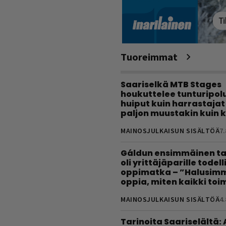
Tuoreimmat
Saariselkä MTB Stages
houkuttelee tunturipolui
huiput kuin harrastajat
paljon muustakin kuin k
MAINOSJULKAISUN SISÄLTÖÄ
7.
Gáldun ensimmäinen ta
oli yrittäjäparille todel
oppimatka – ”Halusimm
oppia, miten kaikki toim
MAINOSJULKAISUN SISÄLTÖÄ
4.
Tarinoita Saariselältä: