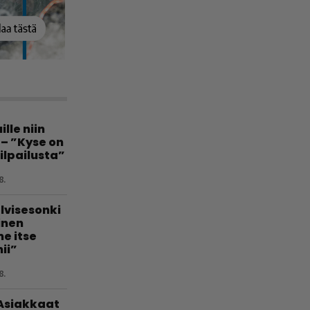
lle niin
 – ”Kyse on
ilpailusta”
8.
lvisesonki
linen
e itse
ii”
8.
 Asiakkaat