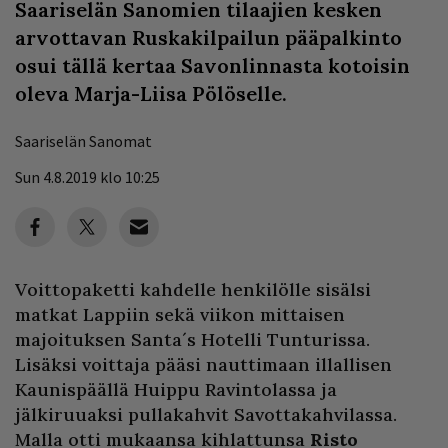
Saariselän Sanomien tilaajien kesken
arvottavan Ruskakilpailun pääpalkinto
osui tällä kertaa Savonlinnasta kotoisin
oleva Marja-Liisa Pölöselle.
Saariselän Sanomat
Sun 4.8.2019 klo 10:25
Voittopaketti kahdelle henkilölle sisälsi
matkat Lappiin sekä viikon mittaisen
majoituksen Santa´s Hotelli Tunturissa.
Lisäksi voittaja pääsi nauttimaan illallisen
Kaunispäällä Huippu Ravintolassa ja
jälkiruuaksi pullakahvit Savottakahvilassa.
Malla otti mukaansa kihlattunsa
Risto