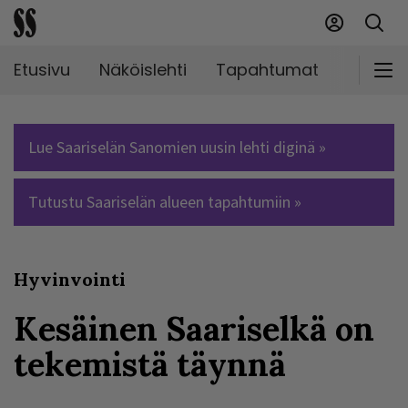
Etusivu
Näköislehti
Tapahtumat
Markki
Lue Saariselän Sanomien uusin lehti diginä »
Tutustu Saariselän alueen tapahtumiin »
Hyvinvointi
Kesäinen Saariselkä on
tekemistä täynnä