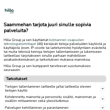
Saammehan tarjota juuri sinulle sopivia
palveluita?
Hilla Group ja sen käyttämät
kolmannen osapuolen
teknologiatoimittajat
(46) keräävät tietoja palveluiden käytöstä ja
käyttäjistä (esim. IP-osoite tai laitetunniste) hyödyntäen evästeitä
tai muita teknisiä keinoja tietojen tallentamiseen ja lukemiseen
laitteellasi tarjotakseen sinulle parhaan mahdollisen
asiakaskokemuksen ja tarkoituksen mukaisia mainoksia.
Hilla Group ja sen kumppanit tarvitsevat suostumuksesi
seuraaviin:
Tarkoitukset
Tietojen tallentaminen laitteelle ja/tai laitteella olevien
tietojen käyttö
Kohdennettu mainonta ja personoitu sisältö, mainonnan ja
sisällön mittaaminen sekä yleisötutkimus
Palvelujen kehittäminen ja parantaminen