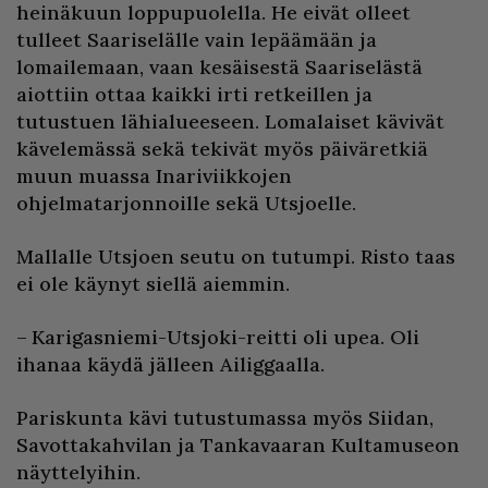
heinäkuun loppupuolella. He eivät olleet
tulleet Saariselälle vain lepäämään ja
lomailemaan, vaan kesäisestä Saariselästä
aiottiin ottaa kaikki irti retkeillen ja
tutustuen lähialueeseen. Lomalaiset kävivät
kävelemässä sekä tekivät myös päiväretkiä
muun muassa Inariviikkojen
ohjelmatarjonnoille sekä Utsjoelle.
Mallalle Utsjoen seutu on tutumpi. Risto taas
ei ole käynyt siellä aiemmin.
– Karigasniemi-Utsjoki-reitti oli upea. Oli
ihanaa käydä jälleen Ailiggaalla.
Pariskunta kävi tutustumassa myös Siidan,
Savottakahvilan ja Tankavaaran Kultamuseon
näyttelyihin.