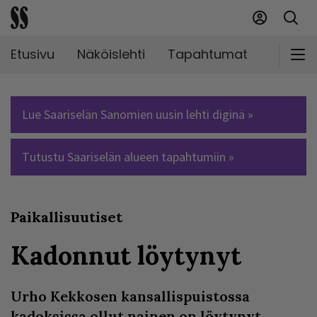
Etusivu
Näköislehti
Tapahtumat
Markki
Lue Saariselän Sanomien uusin lehti diginä »
Tutustu Saariselän alueen tapahtumiin »
Paikallisuutiset
Kadonnut löytynyt
Urho Kekkosen kansallispuistossa
kadoksissa ollut nainen on löytynyt.