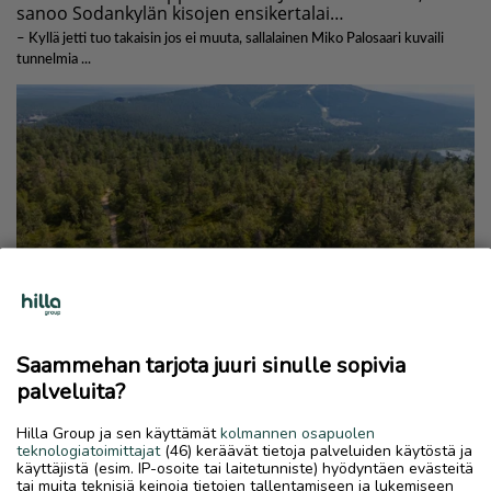
Saammehan tarjota juuri sinulle sopivia
palveluita?
Hilla Group ja sen käyttämät
kolmannen osapuolen
teknologiatoimittajat
(46) keräävät tietoja palveluiden käytöstä ja
käyttäjistä (esim. IP-osoite tai laitetunniste) hyödyntäen evästeitä
tai muita teknisiä keinoja tietojen tallentamiseen ja lukemiseen