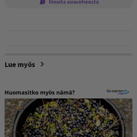
Ilmoita asiavirheestä
Lue myös