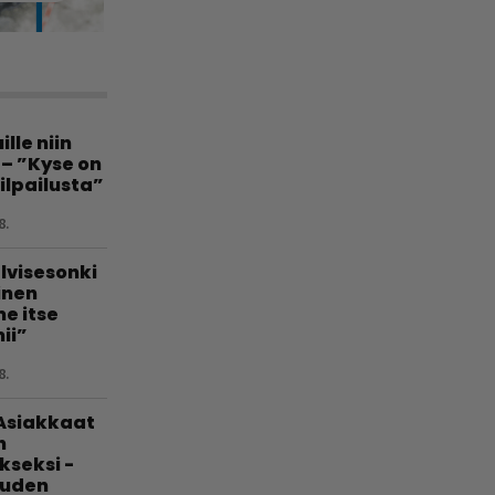
lle niin
 – ”Kyse on
ilpailusta”
8.
lvisesonki
linen
e itse
ii”
8.
 Asiakkaat
n
kseksi -
uuden