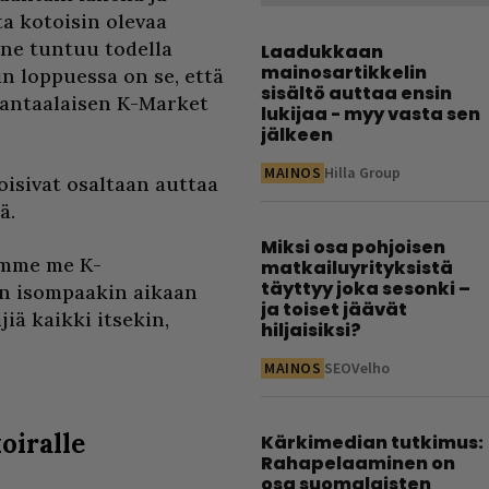
ta kotoisin olevaa
nne tuntuu todella
Laadukkaan
mainosartikkelin
in loppuessa on se, että
sisältö auttaa ensin
vantaalaisen K-Market
lukijaa - myy vasta sen
jälkeen
MAINOS
Hilla Group
oisivat osaltaan auttaa
ä.
Miksi osa pohjoisen
mamme me K-
matkailuyrityksistä
täyttyy joka sesonki –
n isompaakin aikaan
ja toiset jäävät
iä kaikki itsekin,
hiljaisiksi?
MAINOS
SEOVelho
oiralle
Kärkimedian tutkimus:
Rahapelaaminen on
osa suomalaisten