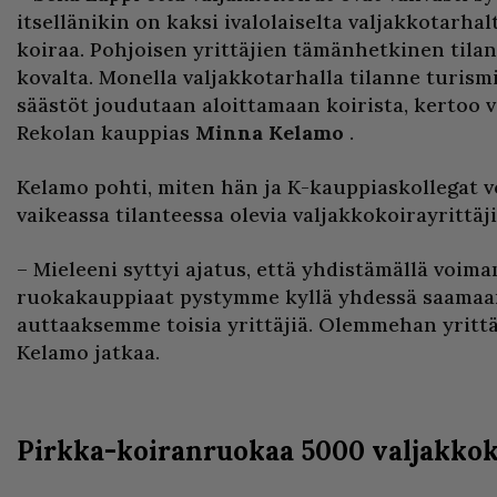
itsellänikin on kaksi ivalolaiselta valjakkotarhal
koiraa. Pohjoisen yrittäjien tämänhetkinen tila
kovalta. Monella valjakkotarhalla tilanne turism
säästöt joudutaan aloittamaan koirista, kertoo 
Rekolan kauppias
Minna Kelamo
.
Kelamo pohti, miten hän ja K-kauppiaskollegat v
vaikeassa tilanteessa olevia valjakkokoirayrittäji
– Mieleeni syttyi ajatus, että yhdistämällä voi
ruokakauppiaat pystymme kyllä yhdessä saamaa
auttaaksemme toisia yrittäjiä. Olemmehan yrittäj
Kelamo jatkaa.
Pirkka-koiranruokaa 5000 valjakkok