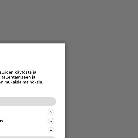
eluiden käytöstä ja
n tallentamiseen ja
en mukaisia mainoksia.
us