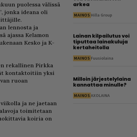
ukuun puolessa välissä
arkea
, jonka ideana oli
MAINOS
Hilla Group
täjille.
an lennosta ja
sä ajassa Kelamon
Lainan kilpailutus voi
tiputtaa lainakuluja
tukenaan Kesko ja K-
kertaheitolla
MAINOS
Fuusiolaina
n rekallinen Pirkka
t kontaktoitiin yksi
Milloin järjestelylaina
tavan ruoan
kannattaa minulle?
MAINOS
AXOLAINA
viikolla ja ne jaetaan
alavoja toimitetaan
uokittavia koiria on