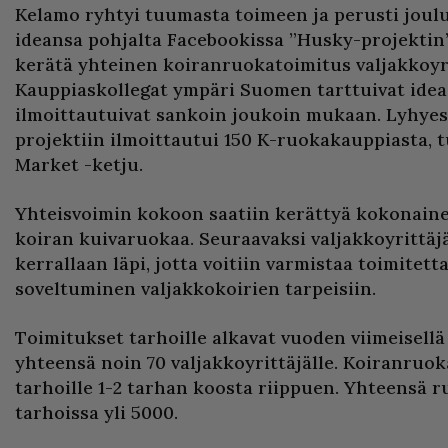
Kelamo ryhtyi tuumasta toimeen ja perusti joul
ideansa pohjalta Facebookissa ”Husky-projektin”
kerätä yhteinen koiranruokatoimitus valjakkoyrit
Kauppiaskollegat ympäri Suomen tarttuivat idea
ilmoittautuivat sankoin joukoin mukaan. Lyhyes
projektiin ilmoittautui 150 K-ruokakauppiasta, 
Market -ketju.
Yhteisvoimin kokoon saatiin kerättyä kokonaine
koiran kuivaruokaa. Seuraavaksi valjakkoyrittäjä
kerrallaan läpi, jotta voitiin varmistaa toimitet
soveltuminen valjakkokoirien tarpeisiin.
Toimitukset tarhoille alkavat vuoden viimeisellä 
yhteensä noin 70 valjakkoyrittäjälle. Koiranruok
tarhoille 1-2 tarhan koosta riippuen. Yhteensä r
tarhoissa yli 5000.