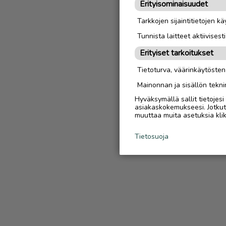
Erityisominaisuudet
Tarkkojen sijaintitietojen k
Tunnista laitteet aktiivisest
Erityiset tarkoitukset
Tietoturva, väärinkäytöste
Mainonnan ja sisällön tekni
Hyväksymällä sallit tietojes
asiakaskokemukseesi. Jotkut t
muuttaa muita asetuksia klik
Tietosuoja