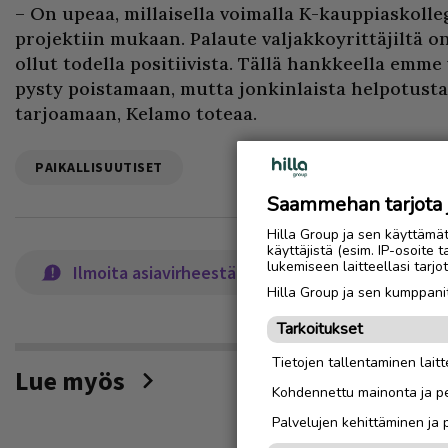
– On upeaa, millaisella voimalla K-kauppiaskolle
projektiin mukaan. Palaute valjakkoyrittäjiltä on
ollut todella positiivista. Tällä hankkeella emme
pysty poistamaan, mutta jonkinlaista helpotus
tarjoamaan, Kelamo toteaa.
PAIKALLISUUTISET
Saammehan tarjota ju
Hilla Group ja sen käyttämä
käyttäjistä (esim. IP-osoite 
lukemiseen laitteellasi tar
Ilmoita asiavirheestä
Hilla Group ja sen kumppanit
Tarkoitukset
Tietojen tallentaminen laitte
Lue myös
Kohdennettu mainonta ja pe
Palvelujen kehittäminen ja