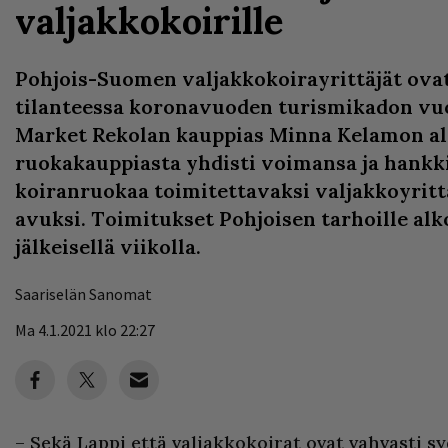
valjakkokoirille
Pohjois-Suomen valjakkokoirayrittäjät ova
tilanteessa koronavuoden turismikadon vuo
Market Rekolan kauppias Minna Kelamon alo
ruokakauppiasta yhdisti voimansa ja hankki
koiranruokaa toimitettavaksi valjakkoyritt
avuksi. Toimitukset Pohjoisen tarhoille alk
jälkeisellä viikolla.
Saariselän Sanomat
Ma 4.1.2021 klo 22:27
– Sekä Lappi että valjakkokoirat ovat vahvasti sy