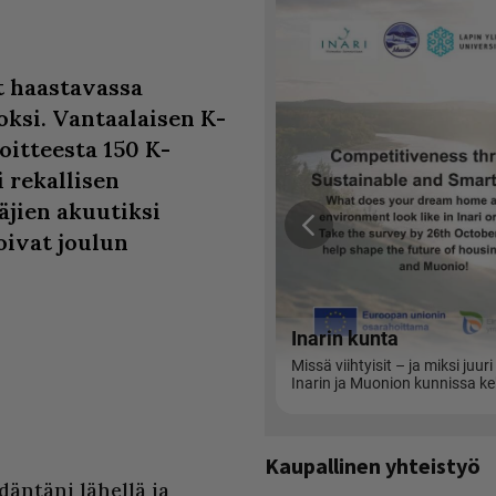
t haastavassa
ksi. Vantaalaisen K-
itteesta 150 K-
 rekallisen
äjien akuutiksi
oivat joulun
Kaupallinen yhteistyö
däntäni lähellä ja