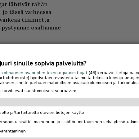
gat lähtivät tähän
 jo tässä vaiheessa
 vaikeaa tilannetta
ta pystymme osaltamme
uri sinulle sopivia palveluita?
t
kolmannen osapuolen teknologiatoimittajat
(46) keräävät tietoja palv
tai laitetunniste) hyödyntäen evästeitä tai muita teknisiä keinoja tietoje
jotakseen sinulle parhaan mahdollisen asiakaskokemuksen ja tarkoituks
 tarvitsevat suostumuksesi seuraaviin:
elle ja/tai laitteella olevien tietojen käyttö
Luetuimmat
rsonoitu sisältö, mainonnan ja sisällön mittaaminen sekä yleisötutkim
Sähköautoilijan opas
 parantaminen
Saariselälle – viisi