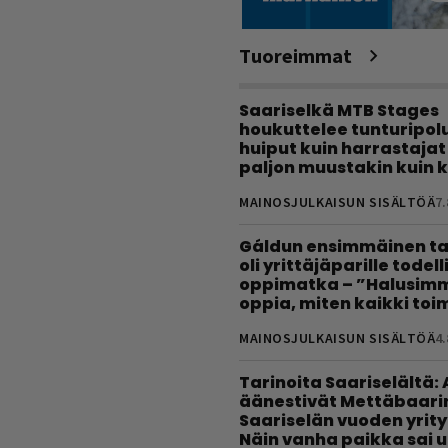
Tuoreimmat
Saariselkä MTB Stages
houkuttelee tunturipolui
huiput kuin harrastajat
paljon muustakin kuin k
MAINOSJULKAISUN SISÄLTÖÄ
7.
Gáldun ensimmäinen ta
oli yrittäjäparille todel
oppimatka – ”Halusimm
oppia, miten kaikki toim
MAINOSJULKAISUN SISÄLTÖÄ
4.
Tarinoita Saariselältä:
äänestivät Mettäbaari
Saariselän vuoden yrity
Näin vanha paikka sai 