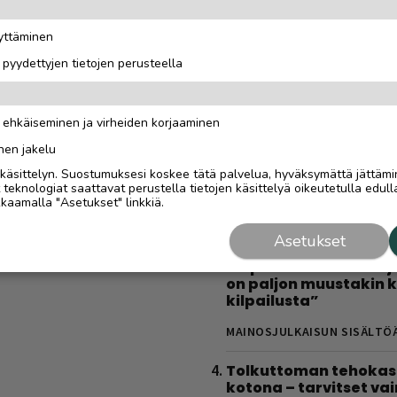
latauspaikkaa, joista
löytyy varmasti
äyttäminen
MAINOSJULKAISUN SISÄLTÖ
i pyydettyjen tietojen perusteella
Gáldun ensimmäinen
talvisesonki oli yrittä
n ehkäiseminen ja virheiden korjaaminen
todellinen oppimatka
”Halusimme itse oppi
nen jakelu
kaikki toimii”
i käsittelyn. Suostumuksesi koskee tätä palvelua, hyväksymättä jättämi
eknologiat saattavat perustella tietojen käsittelyä oikeutetulla edulla
MAINOSJULKAISUN SISÄLTÖ
kaamalla "Asetukset" linkkiä.
Saariselkä MTB Stage
Asetukset
houkuttelee tunturipol
huiput kuin harrastaj
on paljon muustakin k
kilpailusta”
MAINOSJULKAISUN SISÄLTÖ
Tolkuttoman tehokas 
kotona – tarvitset vai