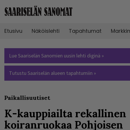
Etusivu
Näköislehti
Tapahtumat
Markki
Lue Saariselän Sanomien uusin lehti diginä »
Tutustu Saariselän alueen tapahtumiin »
Paikallisuutiset
K-kauppiailta rekallinen
koiranruokaa Pohjoisen