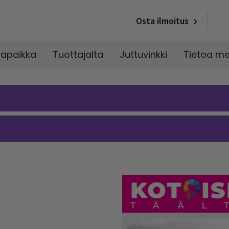
Osta ilmoitus
napaikka
Tuottajalta
Juttuvinkki
Tietoa me