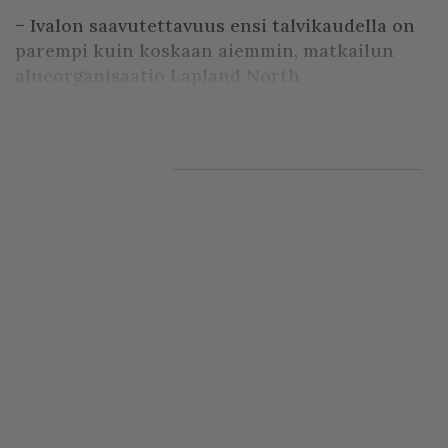
− Ivalon saavutettavuus ensi talvikaudella on
parempi kuin koskaan aiemmin, matkailun
alueorganisaatio Lapland North
Destinationsin toimi