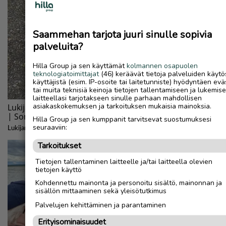
Saammehan tarjota juuri sinulle sopivia
palveluita?
Hilla Group ja sen käyttämät
kolmannen osapuolen
teknologiatoimittajat
(46) keräävät tietoja palveluiden käytö
käyttäjistä (esim. IP-osoite tai laitetunniste) hyödyntäen evä
tai muita teknisiä keinoja tietojen tallentamiseen ja lukemis
laitteellasi tarjotakseen sinulle parhaan mahdollisen
asiakaskokemuksen ja tarkoituksen mukaisia mainoksia.
Hilla Group ja sen kumppanit tarvitsevat suostumuksesi
seuraaviin:
Tarkoitukset
Tietojen tallentaminen laitteelle ja/tai laitteella olevien
tietojen käyttö
Kohdennettu mainonta ja personoitu sisältö, mainonnan ja
sisällön mittaaminen sekä yleisötutkimus
Palvelujen kehittäminen ja parantaminen
Erityisominaisuudet