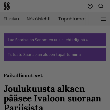
Etusivu
Näköislehti
Tapahtumat
Markki
Lue Saariselän Sanomien uusin lehti diginä »
Tutustu Saariselän alueen tapahtumiin »
Paikallisuutiset
Joulukuusta alkaen
pääsee Ivaloon suoraan
Pariisista