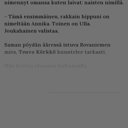
nimennyt omansa kuten laivat: naisten nimillä.
– Tämä ensimmäinen, rakkain hippuni on
nimeltään Annika. Toinen on Ulla.
Joukahainen valistaa.
Saman pöydän ääressä istuva Rovaniemen
mies,
Teuvo Körkkö
kuuntelee tarkasti.
Hän kertoo olevansa kultamailla
opintomatkalla.