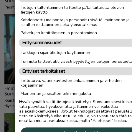
Tietojen tallentaminen laitteelle ja/tai laitteella olevien
tietojen käyttö
Kohdennettu mainonta ja personoitu sisältö, mainonnan ja
sisällön mittaaminen sekä yleisötutkimus
Palvelujen kehittäminen ja parantaminen
Erityisominaisuudet
Tarkkojen sijaintitietojen käyttäminen
Tunnista laitteet aktiivisesti pyydettyjen tietojen perusteell
Erityiset tarkoitukset
Tietoturva, väärinkäytösten ehkäiseminen ja virheiden
korjaaminen
Mainonnan ja sisällön tekninen jakelu
Hyväksymällä sallit tietojesi käsittelyn. Suostumuksesi kosk
tätä palvelua, hyväksymättä jättäminen voi vaikuttaa
asiakaskokemukseesi. Jotkut teknologiat saattavat perustel
tietojen käsittelyä oikeutetulla edulla, voit vastustaa tätä ta
muuttaa muita asetuksia klikkaamalla "Asetukset" linkkiä.