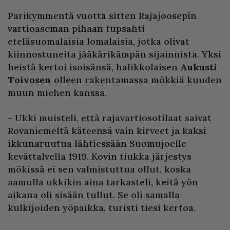
Parikymmentä vuotta sitten Rajajoosepin
vartioaseman pihaan tupsahti
eteläsuomalaisia lomalaisia, jotka olivat
kiinnostuneita jääkärikämpän sijainnista. Yksi
heistä kertoi isoisänsä, halikkolaisen
Aukusti
Toivosen
olleen rakentamassa mökkiä kuuden
muun miehen kanssa.
– Ukki muisteli, että rajavartiosotilaat saivat
Rovaniemeltä käteensä vain kirveet ja kaksi
ikkunaruutua lähtiessään Suomujoelle
kevättalvella 1919. Kovin tiukka järjestys
mökissä ei sen valmistuttua ollut, koska
aamulla ukkikin aina tarkasteli, keitä yön
aikana oli sisään tullut. Se oli samalla
kulkijoiden yöpaikka, turisti tiesi kertoa.