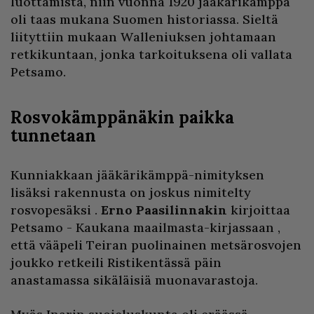
luottamista, niin vuonna 1920 jääkärikämppä
oli taas mukana Suomen historiassa. Sieltä
liityttiin mukaan Walleniuksen johtamaan
retkikuntaan, jonka tarkoituksena oli vallata
Petsamo.
Rosvokämppänäkin paikka
tunnetaan
Kunniakkaan jääkärikämppä-nimityksen
lisäksi rakennusta on joskus nimitelty
rosvopesäksi .
Erno Paasilinnakin
kirjoittaa
Petsamo - Kaukana maailmasta-kirjassaan ,
että vääpeli Teiran puolinainen metsärosvojen
joukko retkeili Ristikentässä päin
anastamassa sikäläisiä muonavarastoja.