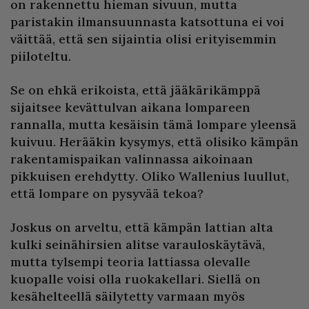
on rakennettu hieman sivuun, mutta
paristakin ilmansuunnasta katsottuna ei voi
väittää, että sen sijaintia olisi erityisemmin
piiloteltu.
Se on ehkä erikoista, että jääkärikämppä
sijaitsee kevättulvan aikana lompareen
rannalla, mutta kesäisin tämä lompare yleensä
kuivuu. Herääkin kysymys, että olisiko kämpän
rakentamispaikan valinnassa aikoinaan
pikkuisen erehdytty. Oliko Wallenius luullut,
että lompare on pysyvää tekoa?
Joskus on arveltu, että kämpän lattian alta
kulki seinähirsien alitse varauloskäytävä,
mutta tylsempi teoria lattiassa olevalle
kuopalle voisi olla ruokakellari. Siellä on
kesähelteellä säilytetty varmaan myös