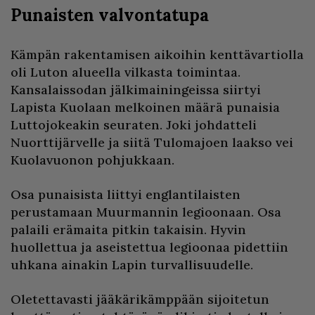
Punaisten valvontatupa
Kämpän rakentamisen aikoihin kenttävartiolla
oli Luton alueella vilkasta toimintaa.
Kansalaissodan jälkimainingeissa siirtyi
Lapista Kuolaan melkoinen määrä punaisia
Luttojokeakin seuraten. Joki johdatteli
Nuorttijärvelle ja siitä Tulomajoen laakso vei
Kuolavuonon pohjukkaan.
Osa punaisista liittyi englantilaisten
perustamaan Muurmannin legioonaan. Osa
palaili erämaita pitkin takaisin. Hyvin
huollettua ja aseistettua legioonaa pidettiin
uhkana ainakin Lapin turvallisuudelle.
Oletettavasti jääkärikämppään sijoitetun