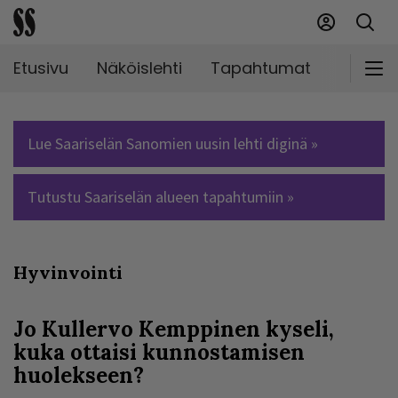
Etusivu
Näköislehti
Tapahtumat
Markki
Lue Saariselän Sanomien uusin lehti diginä »
Tutustu Saariselän alueen tapahtumiin »
Hyvinvointi
Jo Kullervo Kemppinen kyseli,
kuka ottaisi kunnostamisen
huolekseen?