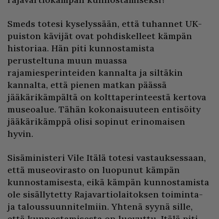
Smeds totesi kyselyssään, että tuhannet UK-
puiston kävijät ovat pohdiskelleet kämpän
historiaa. Hän piti kunnostamista
perusteltuna muun muassa
rajamiesperinteiden kannalta ja siltäkin
kannalta, että pienen matkan päässä
jääkärikämpältä on kolttaperinteestä kertova
museoalue. Tähän kokonaisuuteen entisöity
jääkärikämppä olisi sopinut erinomaisen
hyvin.
Sisäministeri Vile Itälä totesi vastauksessaan,
että museovirasto on luopunut kämpän
kunnostamisesta, eikä kämpän kunnostamista
ole sisällytetty Rajavartiolaitoksen toiminta-
ja taloussuunnitelmiin. Yhtenä syynä sille,
että kunnostamisesta on luovuttu, Itälä piti