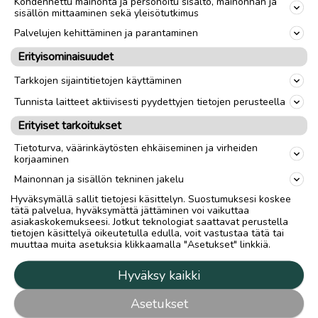
Kohdennettu mainonta ja personoitu sisältö, mainonnan ja
sisällön mittaaminen sekä yleisötutkimus
Suomujokivarren Helanderin Kotajärven
Palvelujen kehittäminen ja parantaminen
kämpän raunion päälle on rakennettu katos.
Kämppähän on rakennettu 1800-luvulla ja
Erityisominaisuudet
siinä Elias Lönnrot ja M.A . Castrén viettivät
Tarkkojen sijaintitietojen käyttäminen
joulun vuoden 1841 tutkimusmatkallaan.
Tunnista laitteet aktiivisesti pyydettyjen tietojen perusteella
Kämpän raunio on museoitu sillä tavalla, että
sen päällä on katos. Kun vesi- ja lumisateet
Erityiset tarkoitukset
eivät pieksä hirsikehikkoa, niin se säilyy
Tietoturva, väärinkäytösten ehkäiseminen ja virheiden
jälkipolvien nähtävänä vielä pitkään.
korjaaminen
Mainonnan ja sisällön tekninen jakelu
Herää kysymys, eikö jääkärikämpän yllekin
Hyväksymällä sallit tietojesi käsittelyn. Suostumuksesi koskee
voisi rakentaa samanlaista katosta? Luulisi
tätä palvelua, hyväksymättä jättäminen voi vaikuttaa
asiakaskokemukseesi. Jotkut teknologiat saattavat perustella
tähän tehtävään löytyvän myös talkooapua.
tietojen käsittelyä oikeutetulla edulla, voit vastustaa tätä tai
muuttaa muita asetuksia klikkaamalla "Asetukset" linkkiä.
Jos Ivalon Rajajääkärikomppanian ja
Sodankylän Jääkäriprikaatin varusmiesten
Hyväksy kaikki
talkooapua ei enää nykyaikana voi käyttää,
niin luulisi erilaisilta upseerikilloilta löytyvän
Asetukset
asiaan harrastuneisuutta, intoa ja