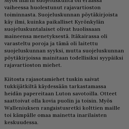
Myös Inarin suojeluskunta oli eräässä
vaiheessa huolestunut rajavartioston
toiminnasta. Suojeluskunnan pöytäkirjoista
käy ilmi, kuinka paikalliset Kyrönkylän
suojeluskuntalaiset olivat huolissaan
maineensa menetyksestä. Itäkairassa oli
varasteltu poroja ja tämä oli laitettu
suojeluskunnan syyksi, mutta suojeluskunnan
pöytäkirjoissa mainitaan todellisiksi syypäiksi
rajavartioston miehet.
Kiitosta rajasotamiehet tuskin saivat
tukkijätkiltä käydessään tarkastamassa
heidän papereitaan Luton savotoilla. Otteet
saattoivat olla kovia puolin ja toisin. Myös
Walleniuksen rangaistusretki kolttien maille
toi kämpälle omaa mainetta inarilaisten
keskuudessa.