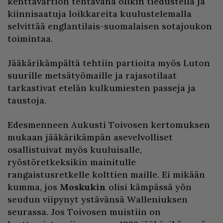
kenttävartion tehtävänä olikin tiedustella ja
kiinnisaatuja loikkareita kuulustelemalla
selvittää englantilais-suomalaisen sotajoukon
toimintaa.
Jääkärikämpältä tehtiin partioita myös Luton
suurille metsätyömaille ja rajasotilaat
tarkastivat etelän kulkumiesten passeja ja
taustoja.
Edesmenneen Aukusti Toivosen kertomuksen
mukaan jääkärikämpän asevelvolliset
osallistuivat myös kuuluisalle,
ryöstöretkeksikin mainitulle
rangaistusretkelle kolttien maille. Ei mikään
kumma, jos
Moskukin
olisi kämpässä yön
seudun viipynyt ystävänsä Walleniuksen
seurassa. Jos Toivosen muistiin on