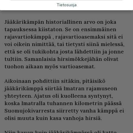
Tietosuoja
talkoovoimaa?
Jääkärikämpän historiallinen arvo on joka
tapauksessa kiistaton. Se on ensimmäinen
rajavartiokämppä , rajavartioasemaksi sitä ei
voi oikein nimittää, tai tietysti siinä mielessä,
että se oli tukikohta josta lähdettiin ja jonne
tultiin. Samanlaisia hirsimökkejähän olivat
tuohon aikaan myös vartioasemat.
Aikoinaan pohdittiin sitäkin, pitäisikö
jääkärikämppä siirtää Imatran rajamuseon
yhteyteen. Ajatus oli kuolleena syntynyt,
koska Imatralla tuhannen kilometrin päässä
Suomujokivarresta siirretty vanha kämppä ei
olisi muuta kuin kasa vanhoja hirsiä.
Niin kauan kuin jääkärikämpässä oli katto