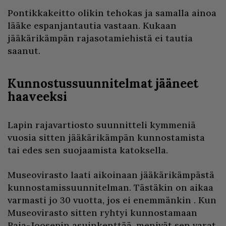
Pontikkakeitto olikin tehokas ja samalla ainoa
lääke espanjantautia vastaan. Kukaan
jääkärikämpän rajasotamiehistä ei tautia
saanut.
Kunnostussuunnitelmat jääneet
haaveeksi
Lapin rajavartiosto suunnitteli kymmeniä
vuosia sitten jääkärikämpän kunnostamista
tai edes sen suojaamista katoksella.
Museovirasto laati aikoinaan jääkärikämpästä
kunnostamissuunnitelman. Tästäkin on aikaa
varmasti jo 30 vuotta, jos ei enemmänkin . Kun
Museovirasto sitten ryhtyi kunnostamaan
Raja-Joosepin asuinkenttää, menivät sen varat