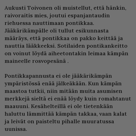
Aukusti Toivonen oli muistellut, että hänkin,
raivoraitis mies, joutui espanjantaudin
riehuessa nauttimaan pontikkaa.
Jääkärikämpälle oli tullut esikunnasta
määräys, että pontikkaa on pakko keittää ja
nauttia lääkkeeksi. Sotilaiden pontikankeitto
on voinut löydä aiheetontakin leimaa kämpän
maineelle rosvopesänä .
Pontikkapannusta ei ole jääkärikämpän
ympäristössä enää jälkeäkään. Kun kämpän
maastoa tutkii, niin mitään muita asumisen
merkkejä sieltä ei enää löydy kuin romahtanut
maauuni. Kesähelteillä ei ole tietenkään
haluttu lämmittää kämpän takkaa, vaan kalat
ja leivät on paisteltu pihalle muuratussa
uunissa.