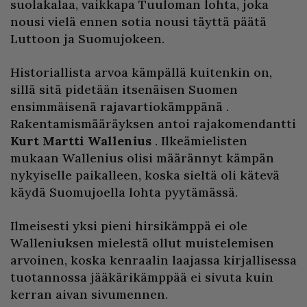
suolakalaa, vaikkapa Tuuloman lohta, joka
nousi vielä ennen sotia nousi täyttä päätä
Luttoon ja Suomujokeen.
Historiallista arvoa kämpällä kuitenkin on,
sillä sitä pidetään itsenäisen Suomen
ensimmäisenä rajavartiokämppänä .
Rakentamismääräyksen antoi rajakomendantti
Kurt
Martti Wallenius
. Ilkeämielisten
mukaan Wallenius olisi määrännyt kämpän
nykyiselle paikalleen, koska sieltä oli kätevä
käydä Suomujoella lohta pyytämässä.
Ilmeisesti yksi pieni hirsikämppä ei ole
Walleniuksen mielestä ollut muistelemisen
arvoinen, koska kenraalin laajassa kirjallisessa
tuotannossa jääkärikämppää ei sivuta kuin
kerran aivan sivumennen.