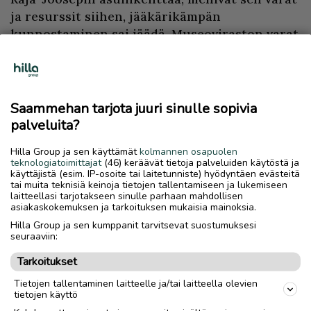
ja resurssit siihen, jääkärikämpän
kunnostaminen sai jäädä. Museoviraston varat
loppuivat Raja-Joosepin kentällä hieman
keskenkin, koska sinne suunniteltu
pajarakennus jäi tekemättä. Lapin
rajavartiostossakin taisi tulla tiukan budjetin
Saammehan tarjota juuri sinulle sopivia
ajat, eikä vanhan kämpän kunnostus sinänsä
palveluita?
sen toimialaan kuulukaan, joten
Hilla Group ja sen käyttämät
kolmannen osapuolen
Rajavartiolaitokselta kämppä on jäänyt
teknologiatoimittajat
(46) keräävät tietoja palveluiden käytöstä ja
kunnostamatta.
käyttäjistä (esim. IP-osoite tai laitetunniste) hyödyntäen evästeitä
tai muita teknisiä keinoja tietojen tallentamiseen ja lukemiseen
laitteellasi tarjotakseen sinulle parhaan mahdollisen
Kämpän historiallinen arvo on kiistaton, joten
asiakaskokemuksen ja tarkoituksen mukaisia mainoksia.
on suuri harmi, että se on jäänyt
Hilla Group ja sen kumppanit tarvitsevat suostumuksesi
seuraaviin:
kunnostamatta. Kämpän hirsikehikko on vielä
kohtuukunnossa, joten jääkärikämppä olisi
Tarkoitukset
vielä ehkä entisöitävissä. Katto ja lattia pitäisi
Tietojen tallentaminen laitteelle ja/tai laitteella olevien
tietysti rakentaa aivan uusiksi.
tietojen käyttö