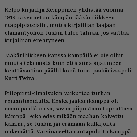
Kelpo kirjailija Kemppinen yhdistää vuonna
1919 rakennetun kämpän jääkäriliikkeen
etappipisteisiin, mutta kirjailijan laajaan
elämäntyöhön tuskin tulee tahraa, jos väittää
kirjailijan erehtyneen.
Jääkäriliikkeen kanssa kämpällä ei ole ollut
muuta tekemistä kuin että siinä sijainneen
kenttävartion päällikkönä toimi jääkärivääpeli
Kurt
Teira
.
Piilopirtti-ilmaisukin vaikuttaa turhan
romantisoidulta. Koska jääkärikämppä oli
maan päällä oleva, savua piipustaan tupruttava
kämppä , eikä edes mikään maahan kaivettu
kammi , se tuskin jäi erämaan kulkijoilta
näkemättä. Varsinaiselta rantapolulta kämppä