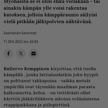
Myöhäistä se ei olisi ehkä vieläkään - tai
ainakin kämpän ylle voisi rakentaa
katoksen, jolloin kämppäraunio säilyisi
vielä pitkään jälkipolvien nähtävänä.
Saariselän Sanomat
Ti 29.6.2021 klo 16:43
Kullervo Kemppinen
kirjoittaa, että tuolla
kämpällä , jonka lattialaudatkin joku hyypiö
on polttanut takkapuina - vaikka metsät
ympärillä ovat täynnään maailman parasta
halkoainetta, keloa, - on tiettävästi ollut
käyttöä jääkäriliikkeen aikoina eräänlaisena
etappipaikkana ja piilopirttinä.