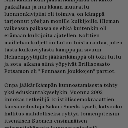
paikallaan ja nurkkaan muurattu
luonnonkivipiisi oli toimiva, on kämppä
tarjonnut yösijan monille kulkijoille. Hieman
vaikeassa paikassa se ehkä kuitenkin oli
erämaan kulkijoita ajatellen. Kolttien
maillehan kuljettiin Luton toista rantaa, joten
tästä kulkuväylästä kämppä jäi sivuun.
Helmenpyytäjille jääkärikämppä oli toki tuttu
ja sota-aikana siinä yöpyivät Erillisosasto
Petsamon eli " Pennasen joukkojen" partiot.
Onpa jääkärikämpän kunnostamisesta tehty
yksi eduskuntakyselykin. Vuonna 2002
innokas retkeilijä, kristillisdemokraaattien
kansanedustaja Sakari Smeds kyseli, katsooko
hallitus mahdolliseksi ryhtyä toimenpiteisiin
itsenäisen Suomen ensimmäisen
rajavartiokämpän kunnostamiseksi?