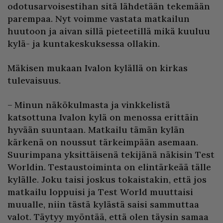
odotusarvoisestihan sitä lähdetään tekemään
parempaa. Nyt voimme vastata matkailun
huutoon ja aivan sillä pieteetillä mikä kuuluu
kylä- ja kuntakeskuksessa ollakin.
Mäkisen mukaan Ivalon kylällä on kirkas
tulevaisuus.
– Minun näkökulmasta ja vinkkelistä
katsottuna Ivalon kylä on menossa erittäin
hyvään suuntaan. Matkailu tämän kylän
kärkenä on noussut tärkeimpään asemaan.
Suurimpana yksittäisenä tekijänä näkisin Test
Worldin. Testaustoiminta on elintärkeää tälle
kylälle. Joku taisi joskus tokaistakin, että jos
matkailu loppuisi ja Test World muuttaisi
muualle, niin tästä kylästä saisi sammuttaa
valot. Täytyy myöntää, että olen täysin samaa