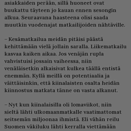
asiakkaiden perään, sillä huoneet ovat
buukattu täyteen jo kauan ennen sesongin
alkua. Seuraavana haasteena olisi saada
muutkin vuodenajat matkailijoiden nähtäville.
– Kesämatkailua meidän pitäisi päästä
kehittämään vielä jollain saralla. Liikematkailu
kasvaa kaiken aikaa. Jos venäjän rupla
vahvistuisi jossain vaiheessa, niin
venäläisetkin alkaisivat kulkea täällä entistä
enemmän. Kyllä meillä on potentiaalia ja
väittäisinkin, että kiinalaisten osalta heidän
kiinnostus matkata tänne on vasta alkanut.
– Nyt kun kiinalaisilla oli lomaviikot, niin
sieltä lähti ulkomaanmatkalle vaatimattomat
seitsemän miljoonaa ihmistä. Eli vähän reilu
Suomen väkiluku lähti kerralla viettämään