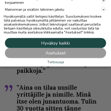
Ivalon Rotary Club ja
korjaaminen
Leijonat. Tiloihin ollaan
Mainonnan ja sisällön tekninen jakelu
hankkimassa
Hyväksymällä sallit tietojesi käsittelyn. Suostumuksesi koskee
tätä palvelua, hyväksymättä jättäminen voi vaikuttaa
yhteiskaappia molemmille
asiakaskokemukseesi. Jotkut teknologiat saattavat perustella
järjestöille. Mukavaa, että
tietojen käsittelyä oikeutetulla edulla, voit vastustaa tätä tai
muuttaa muita asetuksia klikkaamalla "Asetukset" linkkiä.
nämä kokoukset ovat
tulleet meille. Yleensä
Hyväksy kaikki
missä Rotaryt ja Leijonat
Asetukset
kokoontuvat, ovat hyväksi
Tietosuoja
havaittuja ja arvostettuja
paikkoja.”
”Aina on tilaa uusille
yrittäjille ja nimille. Minä
itse olen junantuoma. Tulin
30 vuotta sitten tänne