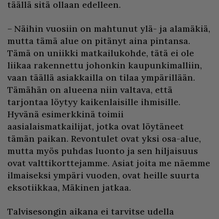
täällä sitä ollaan edelleen.
– Näihin vuosiin on mahtunut ylä- ja alamäkiä,
mutta tämä alue on pitänyt aina pintansa.
Tämä on uniikki matkailukohde, tätä ei ole
liikaa rakennettu johonkin kaupunkimalliin,
vaan täällä asiakkailla on tilaa ympärillään.
Tämähän on alueena niin valtava, että
tarjontaa löytyy kaikenlaisille ihmisille.
Hyvänä esimerkkinä toimii
aasialaismatkailijat, jotka ovat löytäneet
tämän paikan. Revontulet ovat yksi osa-alue,
mutta myös puhdas luonto ja sen hiljaisuus
ovat valttikorttejamme. Asiat joita me näemme
ilmaiseksi ympäri vuoden, ovat heille suurta
eksotiikkaa, Mäkinen jatkaa.
Talvisesongin aikana ei tarvitse udella