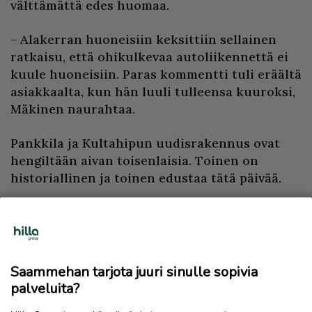
välttämättä edes huomaa.
– Alakerran huoneisiin keksittiin sellainen
ratkaisu, että ohikulkevaa autoliikennettä ei
kuule huoneisiin. Paras kommentti tuli eräältä
asiakkaalta, kun hän luuli tulleensa kuuroksi,
Mäkinen naurahtaa.
Pankkila ja Kultahipun uudisrakennus ovat
hengiltään aivan toisenlaisia. Toinen on
historiallinen ja toinen edustaa tätä päivää.
– Pidän henkilökohtaisesti molempia
rakennuksia onnistuneina. Pankkila on
remontoitu hienosti. Vanha historiallinen
rakennus kyläkuvassa on nyt saanut hirveästi
Saammehan tarjota juuri sinulle sopivia
jatkoaikaa elämälleen. Minun tietojeni
palveluita?
mukaan näitä pankin mallitaloja ei ole