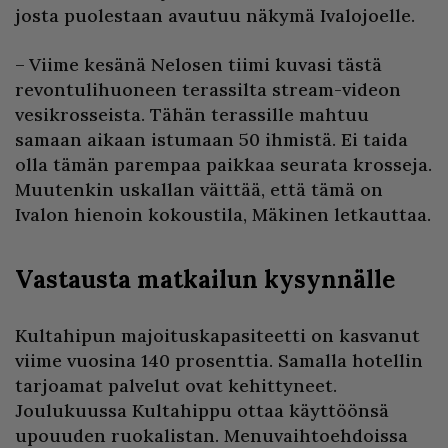
josta puolestaan avautuu näkymä Ivalojoelle.
– Viime kesänä Nelosen tiimi kuvasi tästä
revontulihuoneen terassilta stream-videon
vesikrosseista. Tähän terassille mahtuu
samaan aikaan istumaan 50 ihmistä. Ei taida
olla tämän parempaa paikkaa seurata krosseja.
Muutenkin uskallan väittää, että tämä on
Ivalon hienoin kokoustila, Mäkinen letkauttaa.
Vastausta matkailun kysynnälle
Kultahipun majoituskapasiteetti on kasvanut
viime vuosina 140 prosenttia. Samalla hotellin
tarjoamat palvelut ovat kehittyneet.
Joulukuussa Kultahippu ottaa käyttöönsä
upouuden ruokalistan. Menuvaihtoehdoissa