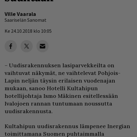
Ville Vaarala
Saariselän Sanomat
Ke 24.10.2018 klo 10:05
– Uudisrakennuksen lasiparvekkeilta on
vaihtuvat näkymät, ne vaihtelevat Pohjois-
Lapin neljän täysin erilaisen vuodenajan
mukaan, sanoo Hotelli Kultahipun
hotellijohtaja Ismo Mäkinen esitellessään
Ivalojoen rannan tuntumaan noussutta
uudisrakennusta.
Kultahipun uudisrakennus lämpenee Inergian
toimittamana Suomen puhtaimmalla