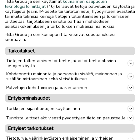
Hilla Group ja sen käyttämät
kolmannen osapuolen
pystyssä enää kuin tämä ja toinen taitaa olla
teknologiatoimittajat
(46) keräävät tietoja palveluiden käytöstä ja
Ranualla. Rantaan noussut uudisrakennus oli
käyttäjistä (esim. IP-osoite tai laitetunniste) hyödyntäen evästeitä
tai muita teknisiä keinoja tietojen tallentamiseen ja lukemiseen
alun perin arkkitehdin näkemyksen mukaan
laitteellasi tarjotakseen sinulle parhaan mahdollisen
hyvin erilainen. Sitten omistaja
Marko
asiakaskokemuksen ja tarkoituksen mukaisia mainoksia.
Tervaniemi
esitti oman tahtonsa siihen, että
Hilla Group ja sen kumppanit tarvitsevat suostumuksesi
seuraaviin:
uusi ja vanha rakennus eivät poikkeaisi
ulkonäöltään ja värimaailmaltaan hirveästi
Tarkoitukset
toisistaan. Tämä oli käänteentekevää siinä
Tietojen tallentaminen laitteelle ja/tai laitteella olevien
mielessä, että nyt nämä rakennukset eivät
tietojen käyttö
riitele keskenään. Vaikka toinen taloista on
Kohdennettu mainonta ja personoitu sisältö, mainonnan ja
sisällön mittaaminen sekä yleisötutkimus
moderni ja toinen vanha, niin nyt kun
pohjoisesta ajaa sillan yli kohti Ivaloa, niin
Palvelujen kehittäminen ja parantaminen
uusi talo näyttää siltä, että se olisi ollut siinä
Erityisominaisuudet
aina.
Tarkkojen sijaintitietojen käyttäminen
Tunnista laitteet aktiivisesti pyydettyjen tietojen perusteella
”Revontulihuonessa
Erityiset tarkoitukset
alkavat kokoontua nyt
Tietoturva, väärinkäytösten ehkäiseminen ja virheiden