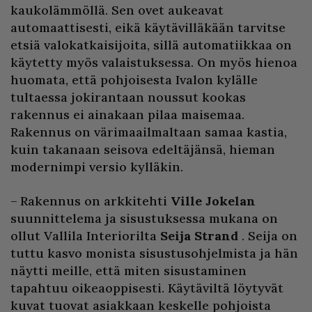
kaukolämmöllä. Sen ovet aukeavat
automaattisesti, eikä käytävilläkään tarvitse
etsiä valokatkaisijoita, sillä automatiikkaa on
käytetty myös valaistuksessa. On myös hienoa
huomata, että pohjoisesta Ivalon kylälle
tultaessa jokirantaan noussut kookas
rakennus ei ainakaan pilaa maisemaa.
Rakennus on värimaailmaltaan samaa kastia,
kuin takanaan seisova edeltäjänsä, hieman
modernimpi versio kylläkin.
– Rakennus on arkkitehti
Ville Jokelan
suunnittelema ja sisustuksessa mukana on
ollut Vallila Interiorilta
Seija Strand
. Seija on
tuttu kasvo monista sisustusohjelmista ja hän
näytti meille, että miten sisustaminen
tapahtuu oikeaoppisesti. Käytäviltä löytyvät
kuvat tuovat asiakkaan keskelle pohjoista