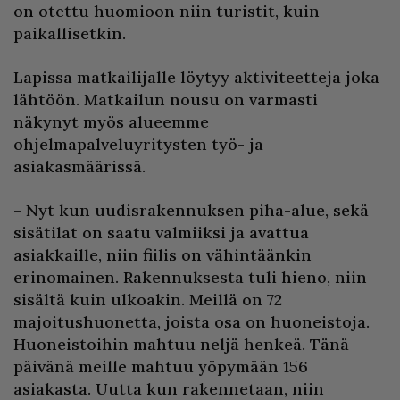
on otettu huomioon niin turistit, kuin
paikallisetkin.
Lapissa matkailijalle löytyy aktiviteetteja joka
lähtöön. Matkailun nousu on varmasti
näkynyt myös alueemme
ohjelmapalveluyritysten työ- ja
asiakasmäärissä.
– Nyt kun uudisrakennuksen piha-alue, sekä
sisätilat on saatu valmiiksi ja avattua
asiakkaille, niin fiilis on vähintäänkin
erinomainen. Rakennuksesta tuli hieno, niin
sisältä kuin ulkoakin. Meillä on 72
majoitushuonetta, joista osa on huoneistoja.
Huoneistoihin mahtuu neljä henkeä. Tänä
päivänä meille mahtuu yöpymään 156
asiakasta. Uutta kun rakennetaan, niin