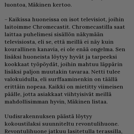
luontoa, Mäkinen kertoo.
– Kaikissa huoneissa on isot televisiot, joihin
laitoimme Chromecastit. Chromecastilla saat
laittaa puhelimesi sisällön näkymään
televisiosta, eli se, että meillä ei näy kuin
kourallinen kanavia, ei ole enää ongelma. Sen
lisäksi huoneista löytyy hyvät ja tarpeeksi
kookkaat työpöydät, joihin mahtuu läppärin
lisäksi paljon muutakin tavaraa. Netti tulee
valokuidulla, eli surffaaminenkin on täällä
erittäin nopeaa. Kaikki on mietitty viimeisen
päälle, jotta asiakkaat viihtyisivät meillä
mahdollisimman hyvin, Mäkinen listaa.
Uudisrakennuksen päästä löytyy
kokoustilaksi suunniteltu revontulihuone.
Revontulihuone jatkuu lasitetulla terassilla,