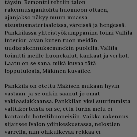
täysin. Remontti tehtiin talon
rakennusajankohta huomioon ottaen,
ajanjakso näkyy muun muassa
sisustusmateriaaleissa, väreissä ja hengessä.
Pankkilassa yhteistyökumppanina toimi Vallila
Interior, aivan kuten tuon meidän
uudisrakennuksemmekin puolella. Vallila
toimitti meille huonekalut, kankaat ja verhot.
Laatu on se sana, mikä kuvaa tätä
lopputulosta, Mäkinen kuvailee.
Pankkila on otettu Mäkisen mukaan hyvin
vastaan, ja se onkin saanut jo omat
vakioasiakkaansa. Pankkilan yksi suurimmista
valttikorteista on se, että turha melu ei
kantaudu hotellihuoneisiin. Vaikka rakennus
sijaitsee Ivalon ydinkeskustassa, nelostien
varrella, niin ohikulkevaa rekkaa ei