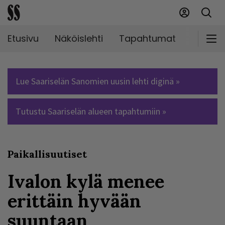
Etusivu
Näköislehti
Tapahtumat
Markki
Lue Saariselän Sanomien uusin lehti diginä »
Tutustu Saariselän alueen tapahtumiin »
Paikallisuutiset
Ivalon kylä menee
erittäin hyvään
suuntaan