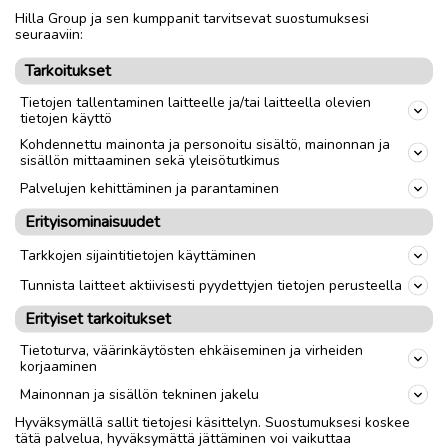
Hilla Group ja sen kumppanit tarvitsevat suostumuksesi
seuraaviin:
Tarkoitukset
Tietojen tallentaminen laitteelle ja/tai laitteella olevien
tietojen käyttö
Kohdennettu mainonta ja personoitu sisältö, mainonnan ja
sisällön mittaaminen sekä yleisötutkimus
Lue myös
Palvelujen kehittäminen ja parantaminen
Erityisominaisuudet
Tarkkojen sijaintitietojen käyttäminen
Tunnista laitteet aktiivisesti pyydettyjen tietojen perusteella
Erityiset tarkoitukset
Tietoturva, väärinkäytösten ehkäiseminen ja virheiden
korjaaminen
Mainonnan ja sisällön tekninen jakelu
Hyväksymällä sallit tietojesi käsittelyn. Suostumuksesi koskee
tätä palvelua, hyväksymättä jättäminen voi vaikuttaa