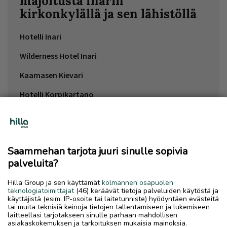
majoitusta Inarin
kirkonkylällä ja sen lähistöllä
Hotelli Inari
Wilderness Hotel Inari
Kaamasen Kievari
Hotelli Korpikartano
Nuoriso- ja luontomatkailukeskus Vasatokka
Saammehan tarjota juuri sinulle sopivia
HYVINVOINTI
palveluita?
Hilla Group ja sen käyttämät
kolmannen osapuolen
teknologiatoimittajat
(46) keräävät tietoja palveluiden käytöstä ja
käyttäjistä (esim. IP-osoite tai laitetunniste) hyödyntäen evästeitä
tai muita teknisiä keinoja tietojen tallentamiseen ja lukemiseen
Ilmoita asiavirheestä
laitteellasi tarjotakseen sinulle parhaan mahdollisen
asiakaskokemuksen ja tarkoituksen mukaisia mainoksia.