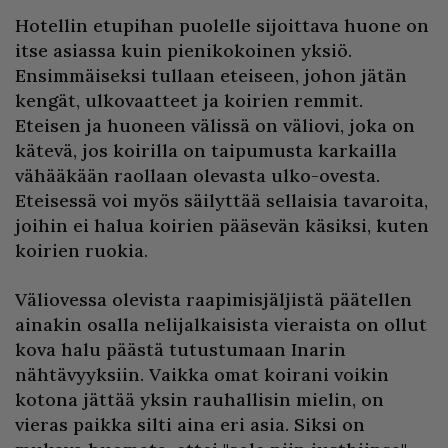
Hotellin etupihan puolelle sijoittava huone on
itse asiassa kuin pienikokoinen yksiö.
Ensimmäiseksi tullaan eteiseen, johon jätän
kengät, ulkovaatteet ja koirien remmit.
Eteisen ja huoneen välissä on väliovi, joka on
kätevä, jos koirilla on taipumusta karkailla
vähääkään raollaan olevasta ulko-ovesta.
Eteisessä voi myös säilyttää sellaisia tavaroita,
joihin ei halua koirien pääsevän käsiksi, kuten
koirien ruokia.
Väliovessa olevista raapimisjäljistä päätellen
ainakin osalla nelijalkaisista vieraista on ollut
kova halu päästä tutustumaan Inarin
nähtävyyksiin. Vaikka omat koirani voikin
kotona jättää yksin rauhallisin mielin, on
vieras paikka silti aina eri asia. Siksi on