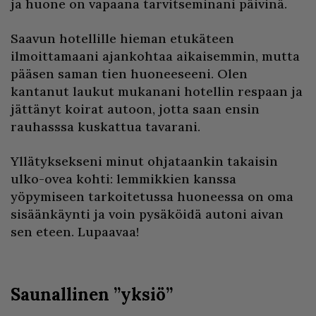
ja huone on vapaana tarvitseminani päivinä.
Saavun hotellille hieman etukäteen
ilmoittamaani ajankohtaa aikaisemmin, mutta
pääsen saman tien huoneeseeni. Olen
kantanut laukut mukanani hotellin respaan ja
jättänyt koirat autoon, jotta saan ensin
rauhasssa kuskattua tavarani.
Yllätyksekseni minut ohjataankin takaisin
ulko-ovea kohti: lemmikkien kanssa
yöpymiseen tarkoitetussa huoneessa on oma
sisäänkäynti ja voin pysäköidä autoni aivan
sen eteen. Lupaavaa!
Saunallinen ”yksiö”