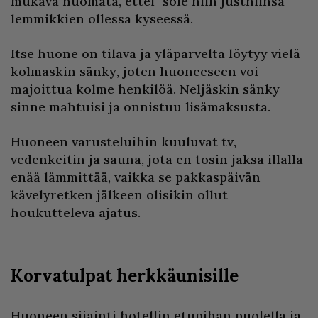
mukava huomata, ettei "sole niin justhiinsa"
lemmikkien ollessa kyseessä.
Itse huone on tilava ja yläparvelta löytyy vielä
kolmaskin sänky, joten huoneeseen voi
majoittua kolme henkilöä. Neljäskin sänky
sinne mahtuisi ja onnistuu lisämaksusta.
Huoneen varusteluihin kuuluvat tv,
vedenkeitin ja sauna, jota en tosin jaksa illalla
enää lämmittää, vaikka se pakkaspäivän
kävelyretken jälkeen olisikin ollut
houkutteleva ajatus.
Korvatulpat herkkäunisille
Huoneen sijainti hotellin etupihan puolella ja