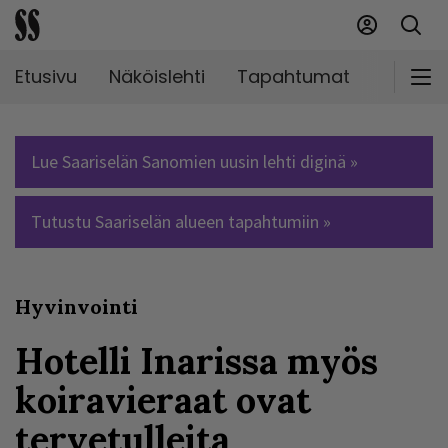
Etusivu
Näköislehti
Tapahtumat
Markki
Lue Saariselän Sanomien uusin lehti diginä »
Tutustu Saariselän alueen tapahtumiin »
Hyvinvointi
Hotelli Inarissa myös
koiravieraat ovat
tervetulleita