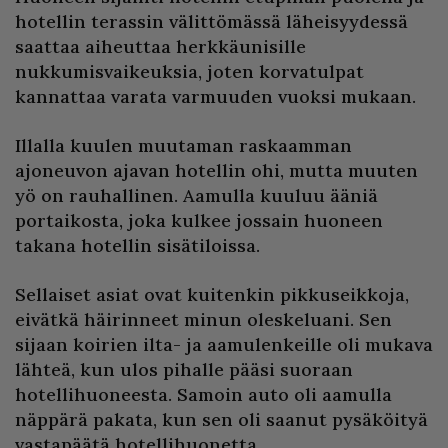
hotellin terassin välittömässä läheisyydessä
saattaa aiheuttaa herkkäunisille
nukkumisvaikeuksia, joten korvatulpat
kannattaa varata varmuuden vuoksi mukaan.
Illalla kuulen muutaman raskaamman
ajoneuvon ajavan hotellin ohi, mutta muuten
yö on rauhallinen. Aamulla kuuluu ääniä
portaikosta, joka kulkee jossain huoneen
takana hotellin sisätiloissa.
Sellaiset asiat ovat kuitenkin pikkuseikkoja,
eivätkä häirinneet minun oleskeluani. Sen
sijaan koirien ilta- ja aamulenkeille oli mukava
lähteä, kun ulos pihalle pääsi suoraan
hotellihuoneesta. Samoin auto oli aamulla
näppärä pakata, kun sen oli saanut pysäköityä
vastapäätä hotellihuonetta.