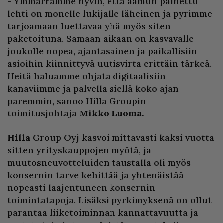
- Ymmärrämme hyvin, että aamun painettu
lehti on monelle lukijalle läheinen ja pyrimme
tarjoamaan luettavaa yhä myös siten
paketoituna. Samaan aikaan on kasvavalle
joukolle nopea, ajantasainen ja paikallisiin
asioihin kiinnittyvä uutisvirta erittäin tärkeä.
Heitä haluamme ohjata digitaalisiin
kanaviimme ja palvella siellä koko ajan
paremmin, sanoo Hilla Groupin
toimitusjohtaja
Mikko Luoma.
Hilla
Group Oyj kasvoi mittavasti kaksi vuotta
sitten yrityskauppojen myötä, ja
muutosneuvotteluiden taustalla oli myös
konsernin tarve kehittää ja yhtenäistää
nopeasti laajentuneen konsernin
toimintatapoja. Lisäksi pyrkimyksenä on ollut
parantaa liiketoiminnan kannattavuutta ja