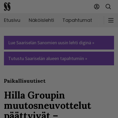
Etusivu
Näköislehti
Tapahtumat
Markki
Lue Saariselän Sanomien uusin lehti diginä »
Tutustu Saariselän alueen tapahtumiin »
Paikallisuutiset
Hilla Groupin
muutosneuvottelut
päättyivät –