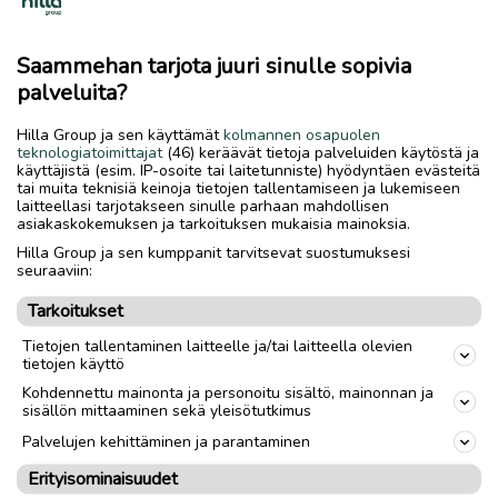
Yhtiön palveluita ovat lisäksi muun muassa paino ja
jakelu, tapahtumatuotannot, viestintä- ja
Saammehan tarjota juuri sinulle sopivia
mainostoimistopalvelut sekä useat digitaaliset
palveluita?
palvelut, kuten Jopox ja Regionline.
Hilla Group ja sen käyttämät
kolmannen osapuolen
Työllistää noin 560 työntekijää.
teknologiatoimittajat
(46) keräävät tietoja palveluiden käytöstä ja
käyttäjistä (esim. IP-osoite tai laitetunniste) hyödyntäen evästeitä
Liikevaihto vuonna 2022 oli 44,6 miljoonaa euroa.
tai muita teknisiä keinoja tietojen tallentamiseen ja lukemiseen
laitteellasi tarjotakseen sinulle parhaan mahdollisen
asiakaskokemuksen ja tarkoituksen mukaisia mainoksia.
Hilla Group ja sen kumppanit tarvitsevat suostumuksesi
seuraaviin:
PAIKALLISUUTISET
AJANKOHTAISTA
Tarkoitukset
HILLA GROUP
Tietojen tallentaminen laitteelle ja/tai laitteella olevien
tietojen käyttö
Kohdennettu mainonta ja personoitu sisältö, mainonnan ja
sisällön mittaaminen sekä yleisötutkimus
Ilmoita asiavirheestä
Palvelujen kehittäminen ja parantaminen
Erityisominaisuudet