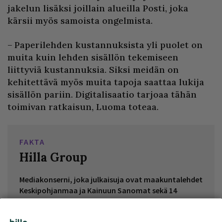
jakelun lisäksi joillain alueilla Posti, joka
kärsii myös samoista ongelmista.
– Paperilehden kustannuksista yli puolet on
muita kuin lehden sisällön tekemiseen
liittyviä kustannuksia. Siksi meidän on
kehitettävä myös muita tapoja saattaa lukija
sisällön pariin. Digitalisaatio tarjoaa tähän
toimivan ratkaisun, Luoma toteaa.
FAKTA
Hilla Group
Mediakonserni, joka julkaisuja ovat maakuntalehdet
Keskipohjanmaa ja Kainuun Sanomat sekä 14
paikallislehteä, 9 kaupunkilehteä ja 8
matkailulehteä.