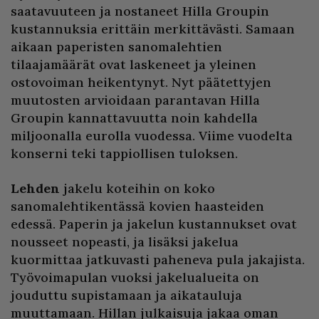
saatavuuteen ja nostaneet Hilla Groupin
kustannuksia erittäin merkittävästi. Samaan
aikaan paperisten sanomalehtien
tilaajamäärät ovat laskeneet ja yleinen
ostovoiman heikentynyt. Nyt päätettyjen
muutosten arvioidaan parantavan Hilla
Groupin kannattavuutta noin kahdella
miljoonalla eurolla vuodessa. Viime vuodelta
konserni teki tappiollisen tuloksen.
Lehden
jakelu koteihin on koko
sanomalehtikentässä kovien haasteiden
edessä. Paperin ja jakelun kustannukset ovat
nousseet nopeasti, ja lisäksi jakelua
kuormittaa jatkuvasti paheneva pula jakajista.
Työvoimapulan vuoksi jakelualueita on
jouduttu supistamaan ja aikatauluja
muuttamaan. Hillan julkaisuja jakaa oman