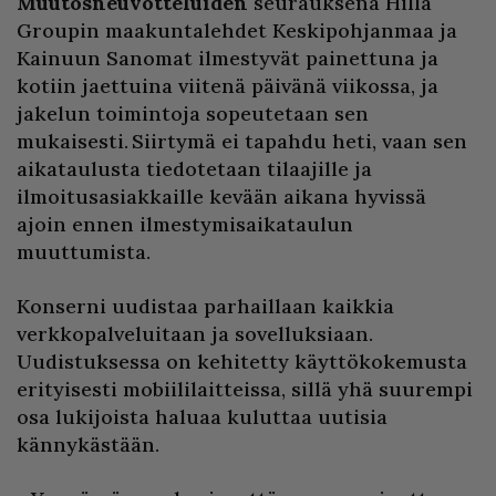
Muutosneuvotteluiden
seurauksena Hilla
Groupin maakuntalehdet Keskipohjanmaa ja
Kainuun Sanomat ilmestyvät painettuna ja
kotiin jaettuina viitenä päivänä viikossa, ja
jakelun toimintoja sopeutetaan sen
mukaisesti. Siirtymä ei tapahdu heti, vaan sen
aikataulusta tiedotetaan tilaajille ja
ilmoitusasiakkaille kevään aikana hyvissä
ajoin ennen ilmestymisaikataulun
muuttumista.
Konserni uudistaa parhaillaan kaikkia
verkkopalveluitaan ja sovelluksiaan.
Uudistuksessa on kehitetty käyttökokemusta
erityisesti mobiililaitteissa, sillä yhä suurempi
osa lukijoista haluaa kuluttaa uutisia
kännykästään.