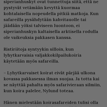
siperianhuskyt ovat tunnettuja siitä, että ne
pystyvät vetämään kevyttä kuormaa
kohtalaisella nopeudella pitkiä matkoja. Kun
safareilla pysähdytään kahvitauolle tai
jäädään yöksi talviseen luontoon, ei
siperianhuskyn kaltaisella arktisella rodulla
ole vaikeuksia pakkasen kanssa.
Ristiriitoja syntyykin silloin, kun
lyhytkarvaisia valjakkokilpailukoiria
käytetään myös safareilla.
– Lyhytkarvaiset koirat eivät pärjää ulkona
kovassa pakkasessa ilman suojaa. Ja totta kai
se näyttää pahalta myös safarivieraan silmiin,
kun koira palelee, Nylund toteaa.
Hänen mielestään koirasafareiden tulisi olla