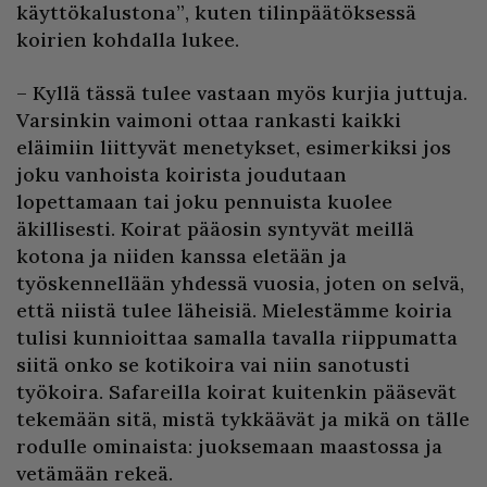
käyttökalustona”, kuten tilinpäätöksessä
koirien kohdalla lukee.
– Kyllä tässä tulee vastaan myös kurjia juttuja.
Varsinkin vaimoni ottaa rankasti kaikki
eläimiin liittyvät menetykset, esimerkiksi jos
joku vanhoista koirista joudutaan
lopettamaan tai joku pennuista kuolee
äkillisesti. Koirat pääosin syntyvät meillä
kotona ja niiden kanssa eletään ja
työskennellään yhdessä vuosia, joten on selvä,
että niistä tulee läheisiä. Mielestämme koiria
tulisi kunnioittaa samalla tavalla riippumatta
siitä onko se kotikoira vai niin sanotusti
työkoira. Safareilla koirat kuitenkin pääsevät
tekemään sitä, mistä tykkäävät ja mikä on tälle
rodulle ominaista: juoksemaan maastossa ja
vetämään rekeä.