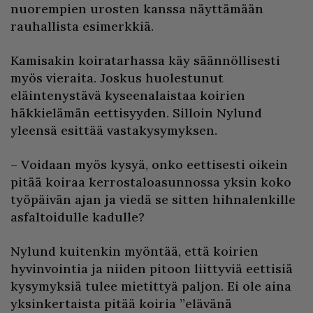
nuorempien urosten kanssa näyttämään
rauhallista esimerkkiä.
Kamisakin koiratarhassa käy säännöllisesti
myös vieraita. Joskus huolestunut
eläintenystävä kyseenalaistaa koirien
häkkielämän eettisyyden. Silloin Nylund
yleensä esittää vastakysymyksen.
– Voidaan myös kysyä, onko eettisesti oikein
pitää koiraa kerrostaloasunnossa yksin koko
työpäivän ajan ja viedä se sitten hihnalenkille
asfaltoidulle kadulle?
Nylund kuitenkin myöntää, että koirien
hyvinvointia ja niiden pitoon liittyviä eettisiä
kysymyksiä tulee mietittyä paljon. Ei ole aina
yksinkertaista pitää koiria ”elävänä