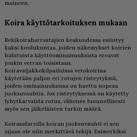
maineen.
Koira käyttötarkoituksen mukaan
Rekikoiraharrastajien keskuudessa esiintyy
kaksi koulukuntaa, joiden näkemykset koirien
halutuista käyttöominaisuuksista eroavat
jonkin verran toisistaan.
Koiravaljakkokilpailuissa vetokoirina
käytetään paljon eri rotujen risteytyksiä,
joiden ominaisuuksissa on haettu nopeaa
juoksuvauhtia. Jos risteytyksessä on käytetty
lyhytkarvaista rotua, vähenee luonnollisesti
myös sen jälkeläisten turkin määrä.
Koirasafareilla koiran juoksuvauhti ei sen
sijaan ole niin merkittävä tekijä. Esimerkiksi