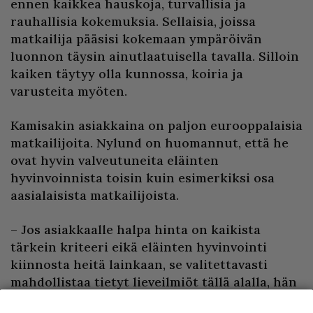
ennen kaikkea hauskoja, turvallisia ja
rauhallisia kokemuksia. Sellaisia, joissa
matkailija pääsisi kokemaan ympäröivän
luonnon täysin ainutlaatuisella tavalla. Silloin
kaiken täytyy olla kunnossa, koiria ja
varusteita myöten.
Kamisakin asiakkaina on paljon eurooppalaisia
matkailijoita. Nylund on huomannut, että he
ovat hyvin valveutuneita eläinten
hyvinvoinnista toisin kuin esimerkiksi osa
aasialaisista matkailijoista.
– Jos asiakkaalle halpa hinta on kaikista
tärkein kriteeri eikä eläinten hyvinvointi
kiinnosta heitä lainkaan, se valitettavasti
mahdollistaa tietyt lieveilmiöt tällä alalla, hän
sanoo viitaten villeihin toimijoihin.