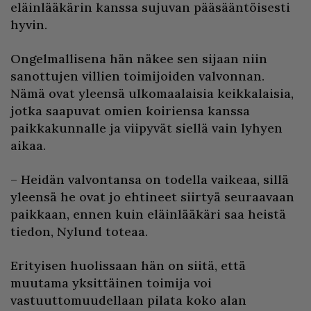
eläinlääkärin kanssa sujuvan pääsääntöisesti
hyvin.
Ongelmallisena hän näkee sen sijaan niin
sanottujen villien toimijoiden valvonnan.
Nämä ovat yleensä ulkomaalaisia keikkalaisia,
jotka saapuvat omien koiriensa kanssa
paikkakunnalle ja viipyvät siellä vain lyhyen
aikaa.
– Heidän valvontansa on todella vaikeaa, sillä
yleensä he ovat jo ehtineet siirtyä seuraavaan
paikkaan, ennen kuin eläinlääkäri saa heistä
tiedon, Nylund toteaa.
Erityisen huolissaan hän on siitä, että
muutama yksittäinen toimija voi
vastuuttomuudellaan pilata koko alan