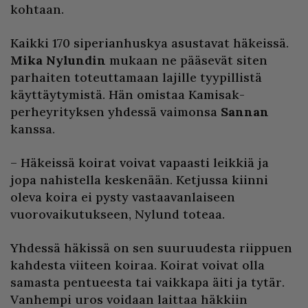
kohtaan.
Kaikki 170 siperianhuskya asustavat häkeissä.
Mika Nylundin
mukaan ne pääsevät siten
parhaiten toteuttamaan lajille tyypillistä
käyttäytymistä. Hän omistaa Kamisak-
perheyrityksen yhdessä vaimonsa
Sannan
kanssa.
– Häkeissä koirat voivat vapaasti leikkiä ja
jopa nahistella keskenään. Ketjussa kiinni
oleva koira ei pysty vastaavanlaiseen
vuorovaikutukseen, Nylund toteaa.
Yhdessä häkissä on sen suuruudesta riippuen
kahdesta viiteen koiraa. Koirat voivat olla
samasta pentueesta tai vaikkapa äiti ja tytär.
Vanhempi uros voidaan laittaa häkkiin