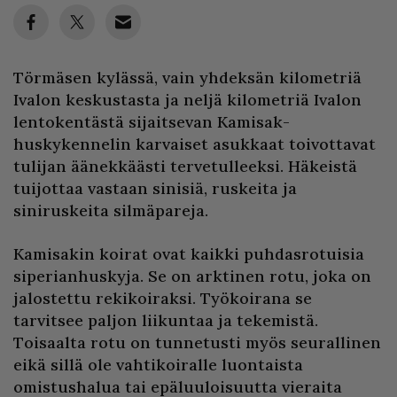
Törmäsen kylässä, vain yhdeksän kilometriä
Ivalon keskustasta ja neljä kilometriä Ivalon
lentokentästä sijaitsevan Kamisak-
huskykennelin karvaiset asukkaat toivottavat
tulijan äänekkäästi tervetulleeksi. Häkeistä
tuijottaa vastaan sinisiä, ruskeita ja
siniruskeita silmäpareja.
Kamisakin koirat ovat kaikki puhdasrotuisia
siperianhuskyja. Se on arktinen rotu, joka on
jalostettu rekikoiraksi. Työkoirana se
tarvitsee paljon liikuntaa ja tekemistä.
Toisaalta rotu on tunnetusti myös seurallinen
eikä sillä ole vahtikoiralle luontaista
omistushalua tai epäluuloisuutta vieraita