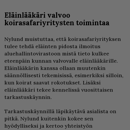
Eläinlääkäri valvoo
koirasafariyritysten toimintaa
Nylund muistuttaa, että koirasafariyrityksen
tulee tehdä eläinten pidosta ilmoitus
aluehallintovirastoon mistä tieto kulkee
eteenpäin kunnan valvovalle eläinlääkärille.
Eläinlääkärin kanssa ollaan muutenkin
säännöllisesti tekemisissä, esimerkiksi silloin,
kun koirat saavat rokotukset. Lisäksi
eläinlääkäri tekee kennelissä vuosittaisen
tarkastuskäynnin.
Tarkastuskäynnillä läpikäytävä asialista on
pitkä. Nylund kuitenkin kokee sen
hyödylliseksi ja kertoo yhteistyön