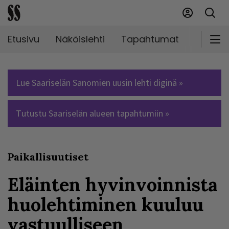
Etusivu
Näköislehti
Tapahtumat
Markki
Lue Saariselän Sanomien uusin lehti diginä »
Tutustu Saariselän alueen tapahtumiin »
Paikallisuutiset
Eläinten hyvinvoinnista
huolehtiminen kuuluu
vastuulliseen