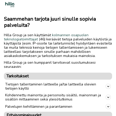
Hän muistuttaakin, että safariyrittäjällä
itsellään on päävastuu koirien hyvinvoinnista.
Saammehan tarjota juuri sinulle sopivia
Siksi hän onkin tyytyväisenä pannut merkille,
palveluita?
että hiljalleen myös koirasafariyrittäjät ovat
alkaneet järjestäytymään ja luomaan alalle
Hilla Group ja sen käyttämät
kolmannen osapuolen
teknologiatoimittajat
(46) keräävät tietoja palveluiden käytöstä ja
yhteisiä pelisääntöjä.
käyttäjistä (esim. IP-osoite tai laitetunniste) hyödyntäen evästeitä
tai muita teknisiä keinoja tietojen tallentamiseen ja lukemiseen
laitteellasi tarjotakseen sinulle parhaan mahdollisen
Yksi konkreettinen esimerkki tästä on
asiakaskokemuksen ja tarkoituksen mukaisia mainoksia.
marraskuussa julkaistava opaskirja
Hilla Group ja sen kumppanit tarvitsevat suostumuksesi
matkailueläinten hyvinvoinnista. Lapin
seuraaviin:
ammattikorkeakoulun ja Lapin yliopiston
Tarkoitukset
yhteishankkeen tavoitteena on ollut varmistaa
Tietojen tallentaminen laitteelle ja/tai laitteella olevien
eläinten hyvinvoinnin toteutuminen
tietojen käyttö
lappilaisissa matkailupalveluissa.
Kohdennettu mainonta ja personoitu sisältö, mainonnan ja
sisällön mittaaminen sekä yleisötutkimus
Palvelujen kehittäminen ja parantaminen
Erityisominaisuudet