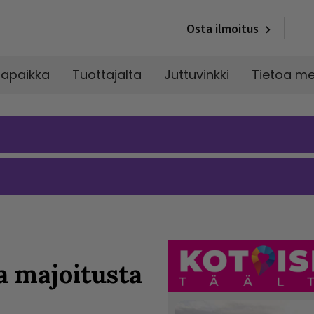
Osta ilmoitus
napaikka
Tuottajalta
Juttuvinkki
Tietoa me
a majoitusta