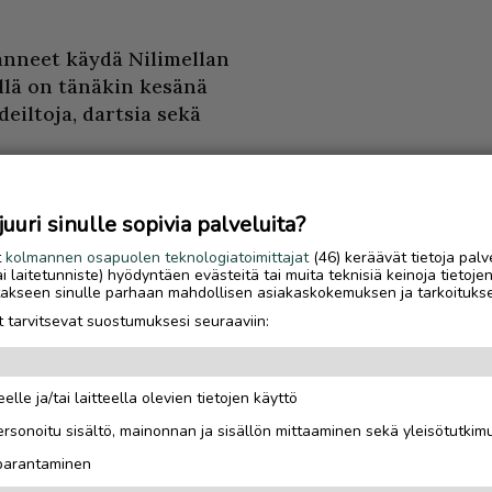
känneet käydä Nilimellan
llä on tänäkin kesänä
deiltoja, dartsia sekä
ma, joka vaihtuu
n drinkkejä. Juomien
uri sinulle sopivia palveluita?
ella tarjoiltavaa
t
kolmannen osapuolen teknologiatoimittajat
(46) keräävät tietoja palv
tai laitetunniste) hyödyntäen evästeitä tai muita teknisiä keinoja tietoje
jotakseen sinulle parhaan mahdollisen asiakaskokemuksen ja tarkoituks
 tarvitsevat suostumuksesi seuraaviin:
akin seurueella
vin – sekä nauttia
elle ja/tai laitteella olevien tietojen käyttö
Luetuimmat
rsonoitu sisältö, mainonnan ja sisällön mittaaminen sekä yleisötutkim
nakin viikonloppuina
Gáldun ensimmäinen
 parantaminen
aina.
talvisesonki oli yrittä