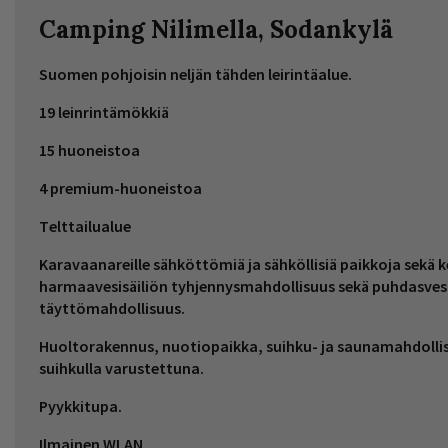
Camping Nilimella, Sodankylä
Suomen pohjoisin neljän tähden leirintäalue.
19 leinrintämökkiä
15 huoneistoa
4 premium-huoneistoa
Telttailualue
Karavaanareille sähköttömiä ja sähköllisiä paikkoja sekä k
harmaavesisäiliön tyhjennysmahdollisuus sekä puhdasvesi
täyttömahdollisuus.
Huoltorakennus, nuotiopaikka, suihku- ja saunamahdolli
suihkulla varustettuna.
Pyykkitupa.
Ilmainen WLAN.