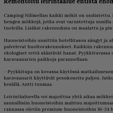
Remontoitu leirintäalue entistä eho
Camping Nilimellan kaikki mökit on uudistettu.
hengen mökkejä, jotka ovat varustettuja uusilla s
tuoleilla. Lisäksi rakennuksia on maalattu ja pi
Huoneistoihin uusittiin hotellitason sängyt ja a
palvelevat huoltorakennukset. Kaikkiin rakennu
ekologiset vettä säästävät hanat. Pyykkituvassa o
karavaanarien paikkoja parannellaan.
– Pyykkitupa on kovassa käytössä matkailusesong
karavaanarit käyttävät pesukoneita paljon. Jatk
kesällä, Antti tuumaa.
Leirintäalueella voi majoittua yhtä aikaa mökkei
saunallisiin huoneistoihin mahtuu majoittumaa
rannassa oleviin premium-huoneistoihin 16–24 h