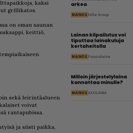
lttapaikkoja, kaksi
arkea
 grillikatos.
MAINOS
Hilla Group
issa on oman saunan
uskaappi, keittiö,
Lainan kilpailutus voi
tiputtaa lainakuluja
kertaheitolla
itempiaikaiseen
MAINOS
Fuusiolaina
Milloin järjestelylaina
kannattaa minulle?
MAINOS
AXOLAINA
bin sekä leirintäalueen
kalaiset voivat
ssä rantapubissa.
yisä ja siisti paikka,