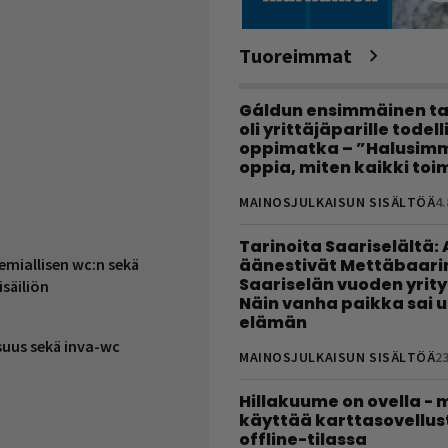
Tuoreimmat
Gáldun ensimmäinen ta
oli yrittäjäparille todel
oppimatka – ”Halusimm
oppia, miten kaikki toim
MAINOSJULKAISUN SISÄLTÖÄ
4.
Tarinoita Saariselältä:
emiallisen wc:n sekä
äänestivät Mettäbaari
Saariselän vuoden yrity
säiliön
Näin vanha paikka sai 
elämän
suus sekä inva-wc
MAINOSJULKAISUN SISÄLTÖÄ
23
Hillakuume on ovella - 
käyttää karttasovellus
offline-tilassa