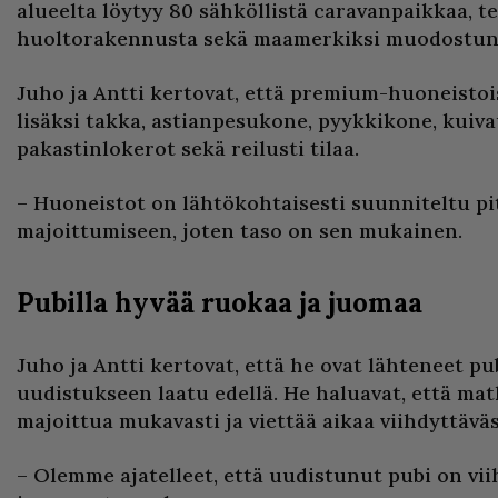
alueelta löytyy 80 sähköllistä caravanpaikkaa, te
huoltorakennusta sekä maamerkiksi muodostunut
Juho ja Antti kertovat, että premium-huoneisto
lisäksi takka, astianpesukone, pyykkikone, kuiva
pakastinlokerot sekä reilusti tilaa.
– Huoneistot on lähtökohtaisesti suunniteltu p
majoittumiseen, joten taso on sen mukainen.
Pubilla hyvää ruokaa ja juomaa
Juho ja Antti kertovat, että he ovat lähteneet pu
uudistukseen laatu edellä. He haluavat, että mat
majoittua mukavasti ja viettää aikaa viihdyttävä
– Olemme ajatelleet, että uudistunut pubi on viiht