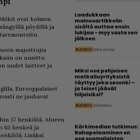
mpi
Laadukkaan
 Mökit ovat kolmen
mainosartikkelin
ängyillä pöydillä ja
sisältö auttaa ensin
lukijaa - myy vasta sen
ntaremontoitu.
jälkeen
lueen majoittujia
MAINOS
Hilla Group
ksiin on uusittu
n uudet laitteet ja
Miksi osa pohjoisen
matkailuyrityksistä
täyttyy joka sesonki –
illa. Eurooppalaiset
ja toiset jäävät
hiljaisiksi?
uvasti ne jauhavat
MAINOS
SEOVelho
hin 57 henkilöä. Alueen
Kärkimedian tutkimus:
n 65 henkeä ja
Rahapelaaminen on
enkilöä. Lisäksi
osa suomalaisten