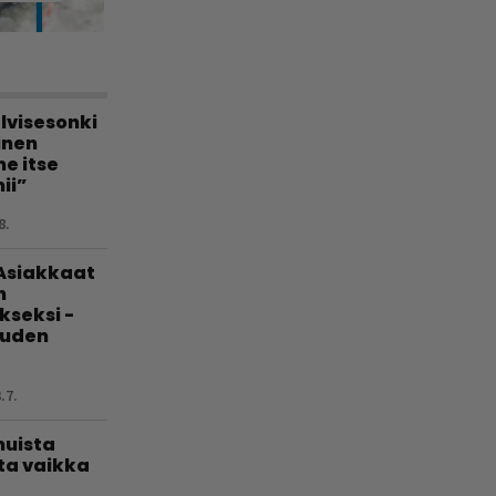
lvisesonki
linen
e itse
ii”
8.
 Asiakkaat
n
kseksi -
uuden
.7.
muista
ta vaikka