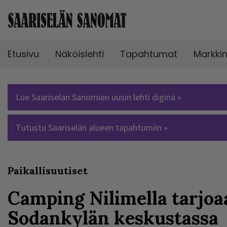
Etusivu
Näköislehti
Tapahtumat
Markki
Lue Saariselän Sanomien uusin lehti diginä »
Tutustu Saariselän alueen tapahtumiin »
Paikallisuutiset
Camping Nilimella tarjoa
Sodankylän keskustassa