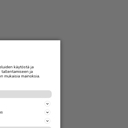
eluiden käytöstä ja
n tallentamiseen ja
en mukaisia mainoksia.
us
jäparille