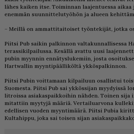
lähes kaiken itse. Toiminnan laajentuessa aikaa 
enemmän suunnittelutyöhön ja alueen kehittäm
– Meillä on ammattitaitoiset työntekijät, jotka o
Piitsi Pub saikin palkinnon valtakunnallisessa H
terassikilpailussa. Kesällä avattu uusi laajennett
pubin myynnin ennätyslukemiin, josta osoituks
Hartwallin myyntipäälliköltä ykköspalkinnon.
Piitsi Pubin voittamaan kilpailuun osallistui toi
Suomesta. Piitsi Pub sai ykkössijan myydyissä lo
litroissa asiakaspaikkoihin nähden. Toinen sija ir
mitattiin myytyjä määriä. Vertailuarvona kullekin
edellisen vuoden myyntimäärä. Piitsi Pubia kiritt
Kultahippu, joka sai toisen sijan asiakaspaikkako