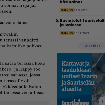
käsipainot
ja voimavaroja jää
MAINOS
11.3.2024
iseen.
Ravintolat Saariseläll
saavat asiansa.
ja Ivalossa
MAINOS
10.11.2023
artwallin
u terassi vauhditti
ena kaksikko pokkasi
Lataa lisää
sta sataa terassia koko
nkero- ja Happy Joe -
tosi sarjassa, jossa
 terassille oli
i ykkössijalle Ivalon
htaisessa vertailussa.